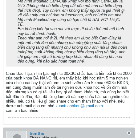
Mô hình Modified Cam-Clay khác với mô hình Cam-Clay là
GT3 (không chỉ có biến dạng cắt dẻo mà còn cả biến dạng
thể tích dẻo). Tuy nhiên, em không thấy người ta giả thiết gì
về điều này mà chỉ đưa ra functionm, anh chỉ giúp em nha!
Mô hình Modified này cũng có hạn chế là SAI VỚI THỰC
TẾ.
Em không biết tại sao sai với thực tế nhiều thể mà mô hình
này lại rất thình hành.
Theo như anh nói ở 2). thì theo em được biết Cam-Clay là
một mô hình đàn-dẻo nhưng mà cứng(ứng suất tăng chậm
biến dạng tăng rất nhanh) chứ không như anh nói là dẻo hoàn
toàn(ứng suất không tăng nhưng biến dạng tăng vô tận). anh
chỉ giúp em một số trường hợp khác nhau để dùng khi nào
dẻo cứng, khi nào dẻo hoàn toàn nhé.
Chào Bác Hậu, nhìn bác nghi la 00X3C chắc bác là tiền bối khóa 2000
của bách khoa ĐÀ NẴNG rồi, em thấy bác khi học năm 5 ma nghien
cứu nhiều cái hay thật đó, em la sinh viên năm 5 khóa 06X3c BKDN,
em cũng đang muốn làm đề tài nghiên cứu khoa học về ổn định mái
dốc, nhưng ko cò gì tài liệu hay gi để tham khảo cả, mà cũng ko biết
bắt đầu từ đâu, Bác đã từng làm về cái này chắc bác có nghiên cứu
nhiều, nếu có tài liệu gì bác share cho em tham khao với nhé. nếu
được anh mail cho em nhé
xuantuanbkdn@gmail.com
cảm ơn bác nhiều
tienthc