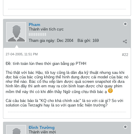
Pham
Thành viên tích cực
Tham gia ngày:
Dec 2004
Bài gởi:
169
27-04-2005, 11:51 PM
#22
Ðề: tính toán lún theo thời gian bằng pp PTHH
Thú thật với bác Hậu, tôi tuy cũng là dân địa kỹ thuật nhưng sau khi
đọc bài của bác cũng không thể hình dung được cái model của bác nó
như thế nào. Bác cố thu xếp làm được quả screen snapshot rồi đưa
hình lên đây thì anh em may ra còn bình loạn được chứ quay phim
mồm thế này thì có khi đến thầy Ngữ cũng chịu thôi bác ạ
Cái câu bác bảo là "KQ cho khá chính xác" là so với cái gì? So với
solution của Terzaghi hay là so với quan trắc hiện trường?
Đình Trường
Thành viên mới