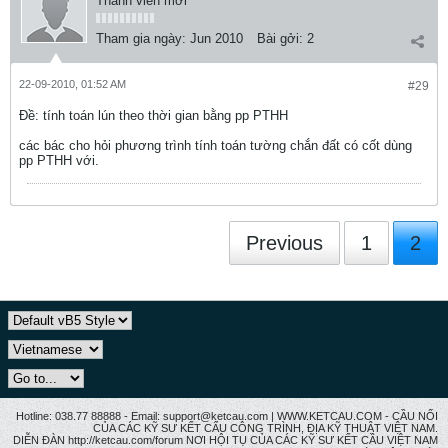
Thành viên mới
Tham gia ngày:
Jun 2010
Bài gởi:
2
22-09-2010, 01:52 AM
#29
Ðề: tính toán lún theo thời gian bằng pp PTHH
các bác cho hỏi phương trình tính toán tường chắn đất có cốt dùng
pp PTHH với.
Previous
1
2
Hotline: 038.77 88888 - Email: support@ketcau.com | WWW.KETCAU.COM - CẦU NỐI
CỦA CÁC KỸ SƯ KẾT CẤU CÔNG TRÌNH, ĐỊA KỸ THUẬT VIỆT NAM.
DIỄN ĐÀN http://ketcau.com/forum NƠI HỘI TỤ CỦA CÁC KỸ SƯ KẾT CÂU VIỆT NAM