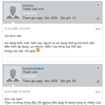
tommy
Thành viên mới
Tham gia ngày:
Dec 2004
Bài gởi:
24
17-01-2005, 10:52 PM
#16
mô hình nền
em đang thắc mắc hiện nay người ta sử dụng những mô hình nền
điều kiện áp dụng, ưu nhược điểm của từng loại thế nào
mong các bác chỉ giúp
hacidmember
Thành viên
Tham gia ngày:
Nov 2004
Bài gởi:
89
18-01-2005, 02:48 PM
#17
Gửi các bạn!
Thực ra dung trọng đẩy nổi (gama hiệu quả) là dung trọng tự nhiên của