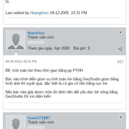
tạ
Last edited by
Hoangkien
;
04-12-2005, 10:31 PM
.
thachicc
Thành viên mới
Tham gia ngày:
Apr 2008
Bài gởi:
9
09-06-2010, 08:31 PM
#27
Ðề: tính toán lún theo thời gian bằng pp PTHH
Bác nào trình diễn giùm vụ tính toán lún bằng GeoStudio giùm bằng
hình ảnh thì tuyệt quá, đặc biệt là có gia cố nền bằng cọc tre.
Nếu bác nào giải được món ổn định nền đất yếu dọc bờ sông bằng
GeoStudio thì xin diện kiến
tuan171887
Thành viên mới