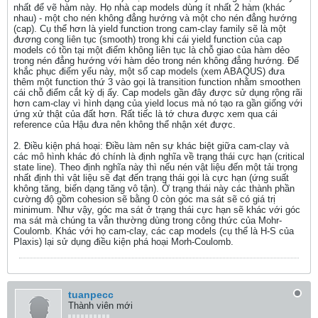
nhất để vẽ hàm này. Họ nhà cap models dùng ít nhất 2 hàm (khác
nhau) - một cho nén không đẳng hướng và một cho nén đẳng hướng
(cap). Cụ thể hơn là yield function trong cam-clay family sẽ là một
đương cong liên tục (smooth) trong khi cái yield function của cap
models có tồn tại một điểm không liên tục là chỗ giao của hàm dẻo
trong nén đẳng hướng với hàm dẻo trong nén không đẳng hướng. Để
khắc phục điểm yếu này, một số cap models (xem ABAQUS) đưa
thêm một function thứ 3 vào gọi là transition function nhằm smoothen
cái chỗ điểm cắt kỳ dị ấy. Cap models gần đây được sử dụng rộng rãi
hơn cam-clay vì hình dạng của yield locus mà nó tạo ra gần giống với
ứng xử thật của đất hơn. Rất tiếc là tớ chưa được xem qua cái
reference của Hậu đưa nên không thể nhận xét được.
2. Điều kiện phá hoại: Điều làm nên sự khác biệt giữa cam-clay và
các mô hình khác đó chính là định nghĩa về trạng thái cực hạn (critical
state line). Theo định nghĩa này thì nếu nén vật liệu đến một tải trọng
nhất định thì vật liệu sẽ đạt đến trạng thái gọi là cực hạn (ứng suất
không tăng, biến dạng tăng vô tận). Ở trạng thái này các thành phần
cường độ gồm cohesion sẽ bằng 0 còn góc ma sát sẽ có giá trị
minimum. Như vậy, góc ma sát ở trạng thái cực hạn sẽ khác với góc
ma sát mà chúng ta vẫn thường dùng trong công thức của Mohr-
Coulomb. Khác với họ cam-clay, các cap models (cụ thể là H-S của
Plaxis) lại sử dụng điều kiện phá hoại Morh-Coulomb.
tuanpecc
Thành viên mới