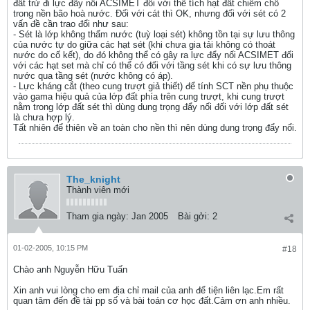
đất trừ đi lực đẩy nổi ACSIMET đối với thể tích hạt đất chiếm chỗ
trong nền bão hoà nước. Đối với cát thì OK, nhưng đối với sét có 2
vấn đề cần trao đổi như sau:
- Sét là lớp không thấm nước (tuỳ loại sét) không tồn tại sự lưu thông
của nước tự do giữa các hạt sét (khi chưa gia tải không có thoát
nước do cố kết), do đó không thể có gây ra lực đẩy nối ACSIMET đối
với các hạt set mà chỉ có thể có đối với tầng sét khi có sự lưu thông
nước qua tầng sét (nước không có áp).
- Lực kháng cắt (theo cung trượt giả thiết) để tính SCT nền phụ thuộc
vào gama hiệu quả của lớp đất phía trên cung trượt, khi cung trượt
nằm trong lớp đất sét thì dùng dung trọng đẩy nối đối với lớp đất sét
là chưa hợp lý.
Tất nhiên để thiên về an toàn cho nền thì nên dùng dung trọng đẩy nổi.
The_knight
Thành viên mới
Tham gia ngày:
Jan 2005
Bài gởi:
2
01-02-2005, 10:15 PM
#18
Chào anh Nguyễn Hữu Tuấn
Xin anh vui lòng cho em địa chỉ mail của anh để tiện liên lạc.Em rất
quan tâm đến đề tài pp số và bài toán cơ học đất.Cảm ơn anh nhiều.