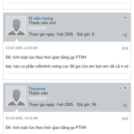
lê văn trọng
Thành viên mới
Tham gia ngày:
Feb 2005
Bài gởi:
8
12-02-2005, 11:54 AM
#19
Ðề: tính toán lún theo thời gian bằng pp PTHH
bác nào co phần mềmtinh móng coc 98 gui cho em bọn em rât cầ n nó
Toyoura
Thành viên
Tham gia ngày:
Feb 2005
Bài gởi:
96
20-02-2005, 12:51 AM
#20
Ðề: tính toán lún theo thời gian bằng pp PTHH