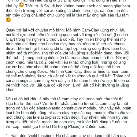
Tớ nhớ Hậu nói Hậu đang là SV phải không? Thật đúng là Hậu sinh
khả úy
Thời tớ là SV, đi học không mang sách chỉ mang giày bata
thôi. Đến trường vứt cái xe xuống là chiến luôn, học cả năm mà đến
tên thầy cũng chả nhớ chứ đừng nói là tên mấy ông mắt sâu râu rậm
Quay trở lại với chuyện mô hình: Mô hình Cam-Clay đúng như Hậu
nói là được phát triển từ những quan sát về ứng xử của sét (London
Clay) trong thí nghiệm 3 trục và cố kết. Tuy nhiên không thể nói mô
hình này chỉ dùng cho London clay hay nói rộng ra là sét nói chung
được. Mô hình gì thì cũng chỉ là tập hợp những công thức toán học,
nhằm mô tả những ứng xử của vật liệu (ứng suất-biến dạng, thay đổi
thể tích...) trong những điều kiện tải trọng khác nhau mà thôi. Nói một
cách khác, nếu ta có 2 loại vật liệu (khác chủng loại) nhưng có ứng
xư cơ học như nhau thì hoàn toàn có thể dùng một loại mô hình
chung cho chúng được. Mô hình Cam-Clay theo tớ hiểu là hoàn toàn
có thể mô phỏng được cả đất cố kết thường và quá cố kết. Thậm chí
cái anh original cam-clay với cái yield function hình nửa giọt lệ còn có
vẻ thích hợp với đất quá cố kết hơn là với đất cố kết thường là đằng
khác.
Nếu ai đó hỏi Hậu là hãy mô tả cam-clay chỉ trong một câu thôi thì
Hậu trả lời thế nào? Với tớ thì chắc câu trả lời sẽ là cam-clay là một
trong vô vàn các elasto-plastic constitutive models. Như vậy nếu phân
loại trên bình diện rộng thì cam-clay hay các cap models đều thuộc về
một chủng loại là elasto-plastic (đàn dẻo). Tuy nhiên nếu nhìn kỹ vào
từng chi tiết thì các model họ cam-clay có khác biệt đáng kể nếu so
với cap model (cụ thể là H-S trong Plaxis) ở 2 điểm sau:
1. Hàm dẻo (yield function): Họ nhà cam-clay chỉ dùng một hàm duy