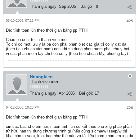
Tham gia ngày:
Sep 2005
Bài gởi:
8
03-10-2005, 07:15 PM
#25
Ðề: tính toán lún theo thời gian bằng pp PTHH
Chao ba con, toi la thanh vien moi
To chi co mot lưu y la ba con phai phan biet cac gia tri co ly dat da
(theo tieu chuan viet nam) nen khi su dung phan mem phai chu y boi
vi cac phan mem lay chi tieu co ly (theo tieu chuan My, phuong tay)
Hoangkien
Thành viên mới
Tham gia ngày:
Apr 2005
Bài gởi:
17
04-12-2005, 10:23 PM
#26
Ðề: tính toán lún theo thời gian bằng pp PTHH
xin các bác cho em hỏi, muon tính lún cố kết theo phương pháp phần
tử hữu hạn thi dùng chương trình gì (nếu dùng sicma/w+seep/w thì
khai báo ra sao), khai báo như thế nào và tài liệu tham khảo.em xin da