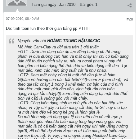
Tham gia ngày:
Jan 2010
Bài gởi:
1
07-09-2010, 08:40 AM
#28
Ðề: tính toán lún theo thời gian bằng pp PTHH
Nguyên văn bởi
HOÀNG TRUNG HẬU-00X3C
Mô hình Cam-Clay ra đời dựa trên 3 giả thiết:
+GT1: Dưới tác dụng của áp lực đẳng hướng p0 thì trong
phạm vi của đường cực hạn và mặt chảy thì chỉ có biến dạng
đàn hồi thuận nghịch xảy ra, nếu ra ngoài phạm vi này thì
bao gồm cả biến dạng thể tích dẻo và biến dạng cắt dẻo. Tại
mặt dẻo, xem các mức ứng suất cắt là như nhau.
+GT2: Xem mặt chảy cũng là mặt thế dẻo (tức là hàm
G(hàm vô hướng của các bất biến???)=hàm F (hàm dẻo)). và
theo qui tắc chảy( 1 trong 3 khái niệm cơ bản của mô hình
đàn-dẻo: mặt ranh giới đàn-dẻo, định luật rắn hóa biến
dạng,và qui tắc chảy[2]) xem tổng biến dạng tại mặt dẻo (thể
tích và cắt) là vuông góc với mặt chảy.
+GT3: Công biến dạng sinh ra chủ yếu do các hạt tiếp xúc
nhau, vì vậy chỉ gây ra biến dạng cắt dẻo, từ GT này mà tạo
ra một hàm dẻo vẽ trong hệ p/q là hình giọt lệ.
Do mô hình này có dạng giọt lệ như trên nên nó cắt trục p
thành một góc nhọn(do biến dạng tông hợp vuông góc với
mặt dẻo là có cả biến dạng cắt nên ngay khi nén đẳng hướng
(q=0), đã có thể dự đoán được vị trí biến dạng cắt (điều này
sai với thực tế). Vì vậy, mà chuyến sang Modified Cam-Clay.