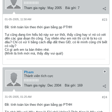
Tham gia ngày:
May 2005
Bài gởi:
7
01-05-2005, 11:58 AM
#23
Ðề: tính toán lún theo thời gian bằng pp PTHH
Tui cũng đang tìm hiểu bộ này sơ sơ thôi, thấy cũng hay vì nó có xét
đến các giai đoạn thi công. Tuy nhiên như em nói thì có lẻ là ko có
đâu? Chỉ có xử lí bằng cách đắp đất theo GĐ, có lẻ mình cũng chỉ biết
có vậy?
Có gì anh em ta bàn thêm nhé.
(Mình là lính mới mà, thấy đây vui quá!)
Pham
Thành viên tích cực
Tham gia ngày:
Dec 2004
Bài gởi:
169
31-05-2005, 01:25 AM
#24
Ðề: tính toán lún theo thời gian bằng pp PTHH