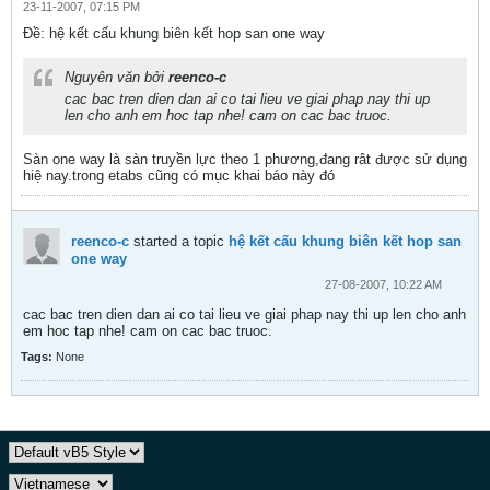
23-11-2007, 07:15 PM
Ðề: hệ kết cấu khung biên kết hop san one way
Nguyên văn bởi
reenco-c
cac bac tren dien dan ai co tai lieu ve giai phap nay thi up
len cho anh em hoc tap nhe! cam on cac bac truoc.
Sàn one way là sàn truyền lực theo 1 phương,đang rât được sử dụng
hiệ nay.trong etabs cũng có mục khai báo này đó
reenco-c
started a topic
hệ kết cấu khung biên kết hop san
one way
27-08-2007, 10:22 AM
cac bac tren dien dan ai co tai lieu ve giai phap nay thi up len cho anh
em hoc tap nhe! cam on cac bac truoc.
Tags:
None