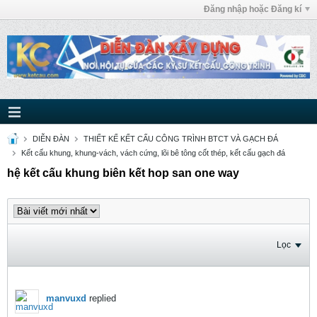
Đăng nhập hoặc Đăng kí
DIỄN ĐÀN
THIẾT KẾ KẾT CẤU CÔNG TRÌNH BTCT VÀ GẠCH ĐÁ
Kết cấu khung, khung-vách, vách cứng, lõi bê tông cốt thép, kết cấu gạch đá
hệ kết cấu khung biên kết hop san one way
Lọc
manvuxd
replied