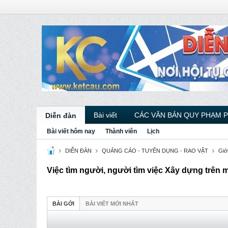
Bài viết
CÁC VĂN BẢN QUY PHẠM 
Diễn đàn
Bài viết hôm nay
Thành viên
Lịch
DIỄN ĐÀN
QUẢNG CÁO - TUYỂN DỤNG - RAO VẶT
Giới
Việc tìm người, người tìm việc Xây dựng trên
BÀI GỞI
BÀI VIẾT MỚI NHẤT