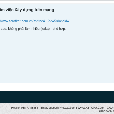
tìm việc Xây dựng trên mạng
//www.zerofirst.com.vn/zf/free4...?id=5&langid=1
cao, không phải làm nhiều (kaka) - phù hợp.
Hotline: 038.77 88888 - Email: support@ketcau.com | WWW.KETCAU.COM - 
DIỄN ĐÀN h