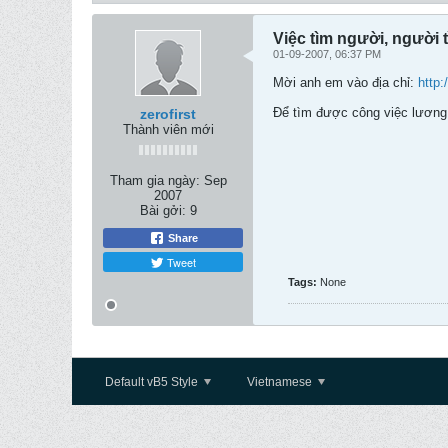
Việc tìm người, người 
01-09-2007, 06:37 PM
Mời anh em vào địa chỉ:
http:
Để tìm được công việc lương 
zerofirst
Thành viên mới
Tham gia ngày:
Sep
2007
Bài gởi:
9
Share
Tweet
Tags:
None
Default vB5 Style
Vietnamese