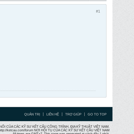
#1
QUẢN TRỊ
LIÊN HỆ
TRỢ GIÚP
GO TO TOP
CẦU NỐI CỦA CÁC KỸ SƯ KẾT CẤU CÔNG TRÌNH, ĐỊA KỸ THUẬT VIỆT NAM.
ttp://ketcau.com/forum NƠI HỘI TỤ CỦA CÁC KỸ SƯ KẾT CÂU VIỆT NAM
All times are GMT+7. This page was generated at cách đây 1 phút.