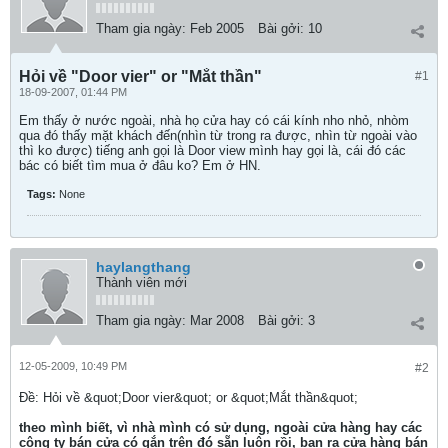
Tham gia ngày:
Feb 2005
Bài gởi:
10
Hỏi về "Door vier" or "Mắt thần"
#1
18-09-2007, 01:44 PM
Em thấy ở nước ngoài, nhà họ cửa hay có cái kính nho nhỏ, nhòm
qua đó thấy mặt khách đến(nhìn từ trong ra được, nhìn từ ngoài vào
thì ko được) tiếng anh gọi là Door view mình hay gọi là, cái đó các
bác có biết tìm mua ở đâu ko? Em ở HN.
Tags:
None
haylangthang
Thành viên mới
Tham gia ngày:
Mar 2008
Bài gởi:
3
12-05-2009, 10:49 PM
#2
Ðề: Hỏi về &quot;Door vier&quot; or &quot;Mắt thần&quot;
theo mình biết, vì nhà mình có sử dụng, ngoài cửa hàng hay các
công ty bán cửa có gắn trên đó sẵn luôn rồi, bạn ra cửa hàng bán