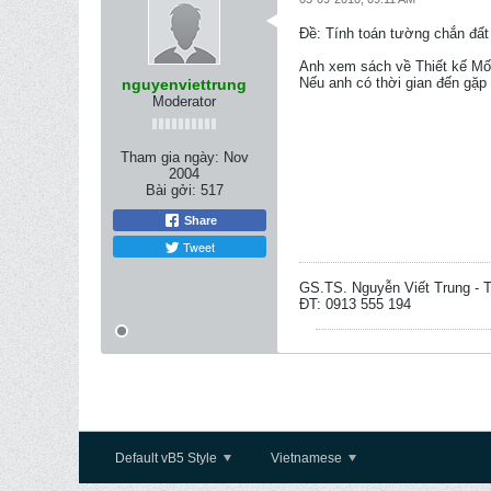
Ðề: Tính toán tường chắn đất
Anh xem sách về Thiết kế Mố
Nếu anh có thời gian đến gặp t
nguyenviettrung
Moderator
Tham gia ngày:
Nov
2004
Bài gởi:
517
Share
Tweet
GS.TS. Nguyễn Viết Trung -
ĐT: 0913 555 194
Default vB5 Style
Vietnamese