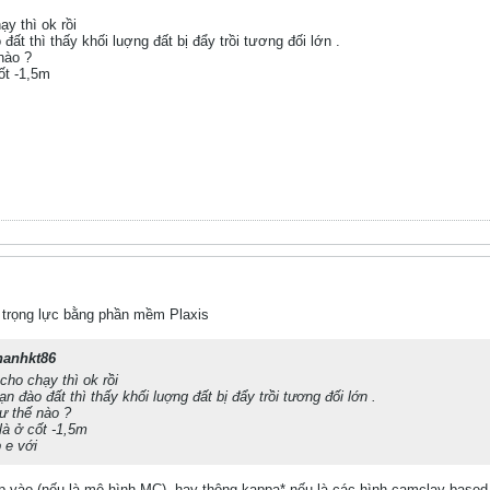
ạy thì ok rồi
đất thì thấy khối luợng đất bị đẩy trồi tương đối lớn .
nào ?
ốt -1,5m
 trọng lực bằng phần mềm Plaxis
hanhkt86
cho chạy thì ok rồi
n đào đất thì thấy khối luợng đất bị đẩy trồi tương đối lớn .
ư thế nào ?
à ở cốt -1,5m
 e với
 vào (nếu là mô hình MC), hay thông kappa* nếu là các hình camclay based 