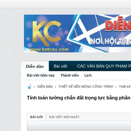
Bài viết
CÁC VĂN BẢN QUY PHẠM 
Diễn đàn
Bài viết hôm nay
Thành viên
Lịch
DIỄN ĐÀN
THIẾT KẾ NỀN MÓNG CÔNG TRÌNH
Thiết kế
Tính toán tường chắn đất trọng lực bằng phần
BÀI GỞI
BÀI VIẾT MỚI NHẤT