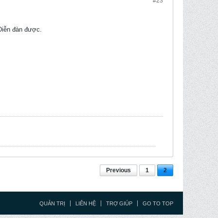
#23
Diễn đàn được.
Previous
1
2
QUẢN TRỊ
LIÊN HỆ
TRỢ GIÚP
GO TO TOP