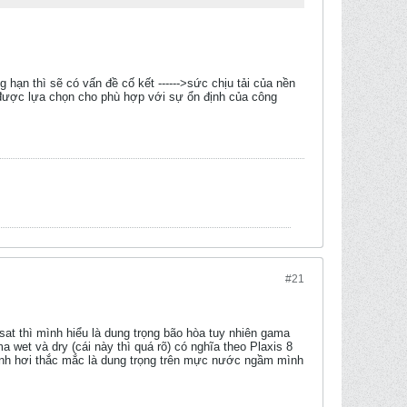
g hạn thì sẽ có vấn đề cố kết ------>sức chịu tải của nền
y được lựa chọn cho phù hợp với sự ổn định của công
#21
at thì mình hiểu là dung trọng bão hòa tuy nhiên gama
 wet và dry (cái này thì quá rõ) có nghĩa theo Plaxis 8
ình hơi thắc mắc là dung trọng trên mực nước ngầm mình