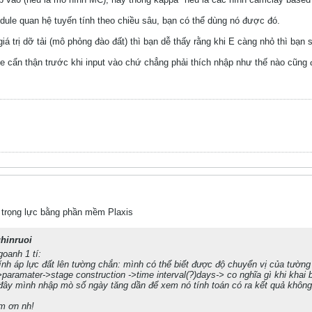
ule quan hệ tuyến tính theo chiều sâu, bạn có thể dùng nó được đó.
iá trị dỡ tải (mô phỏng đào đất) thì bạn dễ thấy rằng khi E càng nhỏ thì bạn 
te cẩn thận trước khi input vào chứ chẳng phải thích nhập như thế nào cũng
 trọng lực bằng phần mềm Plaxis
hinruoi
oanh 1 tí:
tính áp lực đất lên tường chắn: mình có thể biết được độ chuyển vị của tường
>paramater->stage construction ->time interval(?)days-> co nghĩa gì khi khai b
 đây mình nhập mò số ngày tăng dần để xem nó tính toán có ra kết quả khôn
m ơn nh!