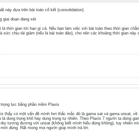
t này dựa trên bài toán cố kết (consolidation).
g giai đoạn đang xét.
 là thời gian tới hạn gì cả. Nếu bạn làm việc với bài toán theo thời gian chẳn
và sức chịu tải giảm (nếu là bài toán đào), cho nên các khoảng thời gian nà
 trọng lực bằng phần mềm Plaxis
is thấy có một vấn đề mình hơi thắc mắc đó là gama sat và gama unsat, về s
 là dung trọng khô hay dung trọng tự nhiên. Theo Plaxis 7 người ta dùng gama
dry tương đương với unsat (không biết mình hiểu đúng không), tuy nhiên m
 mới đúng. Rất mong mọi người giúp mình trả lời.