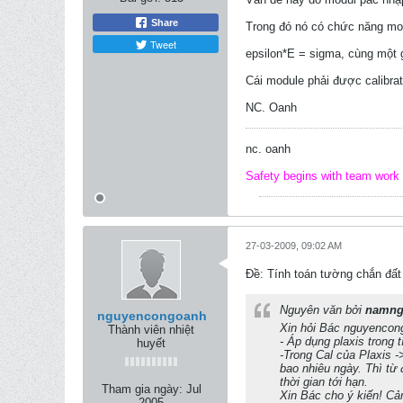
Share
Trong đó nó có chức năng mod
Tweet
epsilon*E = sigma, cùng một g
Cái module phải được calibra
NC. Oanh
nc. oanh
Safety begins with team work
27-03-2009, 09:02 AM
Ðề: Tính toán tường chắn đất
Nguyên văn bởi
namng
nguyencongoanh
Xin hỏi Bác nguyencong
Thành viên nhiệt
- Áp dụng plaxis trong 
huyết
-Trong Cal của Plaxis -
bao nhiêu ngày. Thì từ
thời gian tới hạn.
Tham gia ngày:
Jul
Xin Bác cho ý kiến! Cả
2005