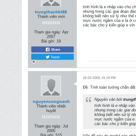
tình hình là e nhập vào cho ch
nhưng trong các giai đoạn đào 
trungthanhkt86
không biết nên sử lý như thế 
Thành viên mới
mực nước ngầm của e là ở c
các bác cho ý kiến giúp e với
Tham gia ngày:
Apr
2007
Bài gởi:
19
Share
Tweet
26-03-2009, 01:18 PM
Ðề: Tính toán tường chắn đất
Nguyên văn bởi
trungt
nguyencongoanh
tình hình là e nhập vào 
Thành viên nhiệt
nhưng trong các giai đoạ
huyết
không biết nên sử lý nh
mực nước ngầm của e l
các bác cho ý kiến giúp
Tham gia ngày:
Jul
2005
Bài gởi:
515
Vấn đề này do modul pác nhập