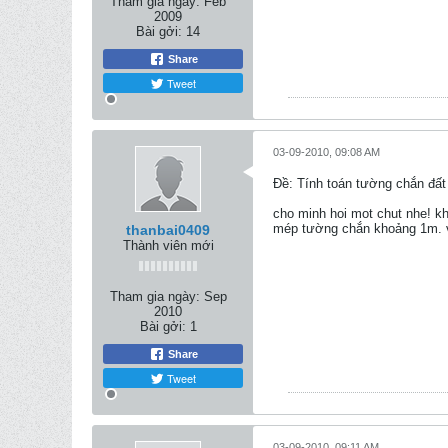
Tham gia ngày:
Feb
2009
Bài gởi:
14
Share
Tweet
03-09-2010, 09:08 AM
Ðề: Tính toán tường chắn đất
cho minh hoi mot chut nhe! kh
mép tường chắn khoảng 1m. vậy
thanbai0409
Thành viên mới
Tham gia ngày:
Sep
2010
Bài gởi:
1
Share
Tweet
03-09-2010, 09:11 AM