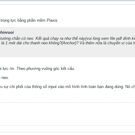
 trọng lực bằng phần mềm Plaxis
hinruoi
tường chắn có neo. Kết quả chạy ra như thế này(vui lòng xem file pdf đính k
y là 1 mét dài cho thanh neo không?(Anchor)? Và thêm nữa là chuyển vị củ
ội lực /m. Theo phương vuông góc kết cấu.
 neo.
 sự chi phối của thông số input vào mô hình tính toán bạn đang dùng. Nó ch