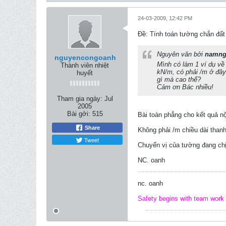
24-03-2009, 12:42 PM
Ðề: Tính toán tường chắn đất
Nguyên văn bởi
namng
nguyencongoanh
Mình có làm 1 ví dụ về 
Thành viên nhiệt
kN/m, có phải /m ở đâ
huyết
gì mà cao thế?
Cảm ơn Bác nhiều!
Tham gia ngày:
Jul
2005
Bài gởi:
515
Bài toán phẳng cho kết quả n
Share
Không phải /m chiều dài thanh
Tweet
Chuyển vị của tường đang chịu
NC. oanh
nc. oanh
Safety begins with team work