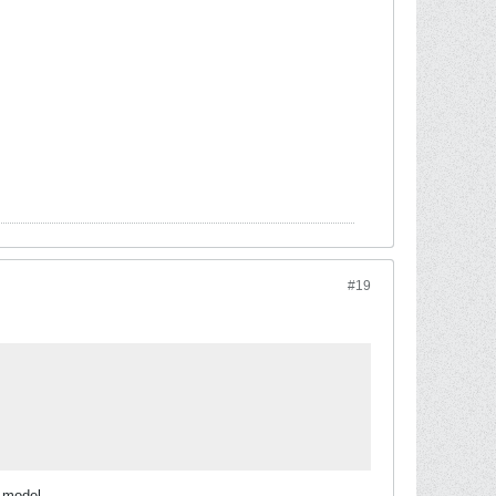
#19
model,...