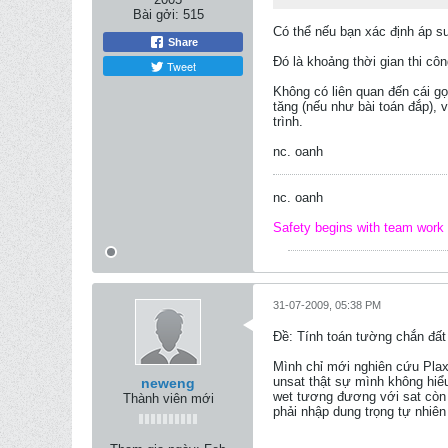
Bài gởi:
515
Có thể nếu bạn xác định áp suấ
Share
Đó là khoảng thời gian thi côn
Tweet
Không có liên quan đến cái gọi
tăng (nếu như bài toán đắp), 
trình.
nc. oanh
nc. oanh
Safety begins with team work
31-07-2009, 05:38 PM
Ðề: Tính toán tường chắn đất
Mình chỉ mới nghiên cứu Plax
unsat thật sự mình không hiểu
neweng
wet tương đương với sat còn 
Thành viên mới
phải nhập dung trọng tự nhiên