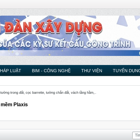
PHÁP LUẬT
BIM - CÔNG NGHỆ
THƯ VIỆN
TUYỂN DỤNG
 tường trong đất, cọc barrette, tường chắn đất, vách tầng hầm,..
 mềm Plaxis