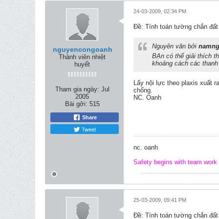
24-03-2009, 02:34 PM
Ðề: Tính toán tường chắn đất
Nguyên văn bởi
namng
nguyencongoanh
BẠn có thể giải thích t
Thành viên nhiệt
khoảng cách các thanh
huyết
Lấy nội lực theo plaxis xuất 
Tham gia ngày:
Jul
chống.
2005
NC. Oanh
Bài gởi:
515
Share
Tweet
nc. oanh
Safety begins with team work
25-03-2009, 09:41 PM
Ðề: Tính toán tường chắn đất