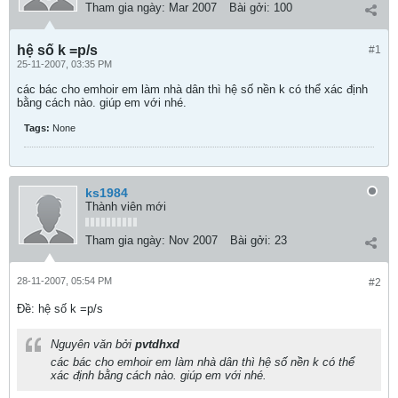
Tham gia ngày:
Mar 2007
Bài gởi:
100
hệ số k =p/s
#1
25-11-2007, 03:35 PM
các bác cho emhoir em làm nhà dân thì hệ số nền k có thể xác định
bằng cách nào. giúp em với nhé.
Tags:
None
ks1984
Thành viên mới
Tham gia ngày:
Nov 2007
Bài gởi:
23
28-11-2007, 05:54 PM
#2
Ðề: hệ số k =p/s
Nguyên văn bởi
pvtdhxd
các bác cho emhoir em làm nhà dân thì hệ số nền k có thể
xác định bằng cách nào. giúp em với nhé.