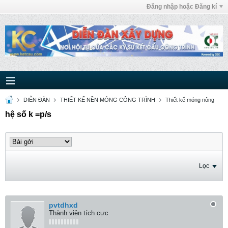
Đăng nhập hoặc Đăng kí
DIỄN ĐÀN
THIẾT KẾ NỀN MÓNG CÔNG TRÌNH
Thiết kế móng nông
hệ số k =p/s
Lọc
pvtdhxd
Thành viên tích cực