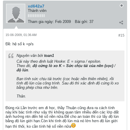
xd642a7
Thành viên
Tham gia ngày:
Feb 2009
Bài gởi:
37
15-06-2009, 01:36 AM
#15
Ðề: hệ số k =p/s
Nguyên văn bởi
toan1
Cái này theo định luật Hooke: E = sigma / epsilon.
Theo đó,
độ cứng lò xo K
=
Sức chịu tải của nền (cọc)
/
độ lún
.
Bạn tính sức chịu tải trước (cọc hoặc nền thiên nhiên), rồi
tính độ lún của công trình. Sau đó thì xác định độ cứng lò xo
bằng phép chia như trên.
Thân.
Đúng rùi.Lần trước em đi học, thầy Thuận cũng đưa ra cách tính
này.khi bác tính như vậy thì không quan tâm nhiều đến các lớp đất
ảnh hưởng ntn đến hệ số nền nữa.Để cho an toàn thì cứ lấy độ lún
bằng độ lún giới hạn.Còn khi tính độ lún mà nó lớn hơn độ lún giới
hạn thì thôi, ko cần tính hệ số nền nữa