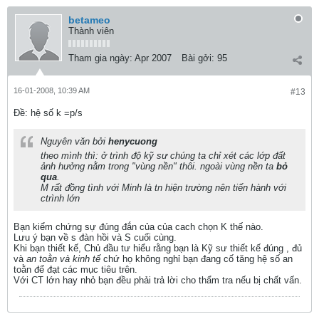
betameo
Thành viên
Tham gia ngày:
Apr 2007
Bài gởi:
95
16-01-2008, 10:39 AM
#13
Ðề: hệ số k =p/s
Nguyên văn bởi
henycuong
theo mình thì: ở trình độ kỹ sư chúng ta chỉ xét các lớp đất
ảnh hưởng nằm trong "vùng nền" thôi. ngoài vùng nền ta
bỏ
qua
.
M rất đồng tình với Minh là tn hiện trường nên tiến hành với
ctrình lớn
Bạn kiểm chứng sự đúng đắn của của cach chọn K thế nào.
Lưu ý bạn về s đàn hồi và S cuối cùng.
Khi bạn thiết kế, Chủ đầu tư hiểu rằng bạn là Kỹ sư thiết kế đúng , đủ
và
an toằn và kinh tế
chứ họ không nghỉ bạn đang cố tăng hệ số an
toằn để đạt các mục tiêu trên.
Với CT lớn hay nhỏ bạn đều phải trả lời cho thẩm tra nếu bị chất vấn.