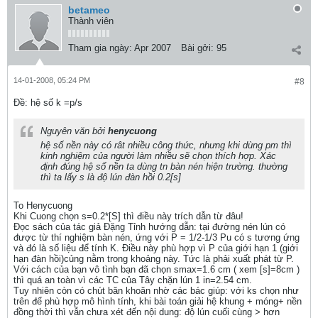
betameo
Thành viên
Tham gia ngày:
Apr 2007
Bài gởi:
95
14-01-2008, 05:24 PM
#8
Ðề: hệ số k =p/s
Nguyên văn bởi
henycuong
hệ số nền này có rât nhiều công thức, nhưng khi dùng pm thì
kinh nghiệm của người làm nhiều sẽ chọn thích hợp. Xác
định đúng hệ số nền ta dùng tn bàn nén hiện trường. thường
thì ta lấy s là độ lún đàn hồi 0.2[s]
To Henycuong
Khi Cuong chọn s=0.2*[S] thì điều này trích dẫn từ đâu!
Đọc sách của tác giả Đặng Tỉnh hướng dẫn: tại đường nén lún có
được từ thí nghiệm bàn nén, ứng với P = 1/2-1/3 Pu có s tương ứng
và đó là số liệu để tính K. Điều này phù hợp vì P của giới hạn 1 (giới
hạn đàn hồi)củng nằm trong khoảng này. Tức là phải xuất phát từ P.
Với cách của bạn vô tình bạn đã chọn smax=1.6 cm ( xem [s]=8cm )
thì quá an toàn vì các TC của Tây chặn lún 1 in=2.54 cm.
Tuy nhiên còn có chút băn khoăn nhờ các bác giúp: với ks chọn như
trên để phù hợp mô hình tính, khi bài toán giải hệ khung + móng+ nền
đồng thời thì vẫn chưa xét đến nội dung: độ lún cuối cùng > hơn