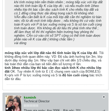
khi tính móng trên nền thiên nhiên ; móng tiếp xúc với lớp đất
nào thì tính toán lấy K của lớp đó ; và nếu muốn tinh 1theo
nhiều lớp thì bác cần đọc sách tính K cho nhiều lớp đất và
có 1 đống công thức dài dòng trong sách tôi không nhớ.
VẤn đều cần biết là K của mổi lớp đất cần thí nghiệm từ bàn
nén; rồi từ đó mới tính tiếp được ; nếu không thì cứ việc tính
toán K=p/s với P là lực xuống móng và S là sộ lún cuối cùng
tính toán được. Khi không đủ dử liệu thì phải tính như thế ;
để làm thực tế thì thí nghiệm hiện trường hay phòng thí
nghiệm. CĂn cứ vào chỉ số SPT cũng có thể tính toán được
phần nào về K của đất ( không chắc lắm )
vài dòng
móng tiếp xúc với lớp đất nào thì tính toán lấy K của lớp đó
. Tôi
không đồng tình quan điểm này. VD: Độ sâu ảnh hưởng lún 3m, lớp
dưới đáy móng dày 1m. Như vậy bạn chỉ xét đến 1/3 chiều dày, và
bài toán thử dần của bạn sẽ tiến đến số lượng n! lần.
tinh 1theo nhiều lớp thì bác cần đọc sách tính K cho nhiều lớp
đất
OK. Tuy nhiên K tính từ E ( E chung xem sách của BOWLES)
K=p/s với P là lực xuống móng và S là
độ lún cuối cùng
bác trích
dẫn từ đâu.
ksminh
Technical Director
Tham gia ngày:
Apr 2006
Bài gởi:
701