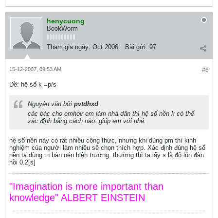
henycuong
BookWorm
Tham gia ngày:
Oct 2006
Bài gởi:
97
15-12-2007, 09:53 AM
#6
Ðề: hệ số k =p/s
Nguyên văn bởi
pvtdhxd
các bác cho emhoir em làm nhà dân thì hệ số nền k có thể
xác định bằng cách nào. giúp em với nhé.
hệ số nền này có rât nhiều công thức, nhưng khi dùng pm thì kinh
nghiệm của người làm nhiều sẽ chọn thích hợp. Xác định đúng hệ số
nền ta dùng tn bàn nén hiện trường. thường thì ta lấy s là độ lún đàn
hồi 0.2[s]
"Imagination is more important than
knowledge" ALBERT EINSTEIN