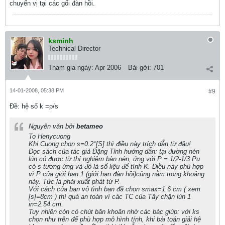
chuyển vị tại các gối đàn hồi.
ksminh
Technical Director
Tham gia ngày:
Apr 2006
Bài gởi:
701
14-01-2008, 05:38 PM
#9
Ðề: hệ số k =p/s
Nguyên văn bởi
betameo
To Henycuong
Khi Cuong chọn s=0.2*[S] thì điều này trích dẫn từ đâu!
Đọc sách của tác giả Đặng Tỉnh hướng dẫn: tại đường nén
lún có được từ thí nghiệm bàn nén, ứng với P = 1/2-1/3 Pu
có s tương ứng và đó là số liệu để tính K. Điều này phù hợp
vì P của giới hạn 1 (giới hạn đàn hồi)củng nằm trong khoảng
này. Tức là phải xuất phát từ P.
Với cách của bạn vô tình bạn đã chọn smax=1.6 cm ( xem
[s]=8cm ) thì quá an toàn vì các TC của Tây chặn lún 1
in=2.54 cm.
Tuy nhiên còn có chút băn khoăn nhờ các bác giúp: với ks
chọn như trên để phù hợp mô hình tính, khi bài toán giải hệ