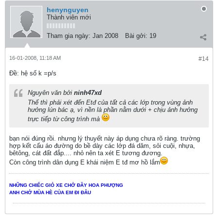
henynguyen
Thành viên mới
Tham gia ngày:
Jan 2008
Bài gởi:
19
16-01-2008, 11:18 AM
#14
Ðề: hệ số k =p/s
Nguyên văn bởi
ninh47xd
Thế thì phải xét đến Etđ của tất cả các lớp trong vùng ảnh
hưởng lún bác ạ, vì nền là phần nằm dưới + chịu ảnh hưởng
trực tiếp từ công trình mà
bạn nói đúng rồi. nhưng lý thuyết này áp dụng chưa rõ ràng. trường
hợp kết cấu áo đường do bề dày các lớp đá dăm, sỏi cuội, nhựa,
bêtông, cát đất đắp.... nhỏ nên ta xét E tương đương.
Còn công trình dân dụng E khái niệm E tđ mơ hồ lắm
NHỮNG CHIẾC GIỎ XE CHỞ ĐẦY HOA PHƯỢNG
ANH CHỞ MÙA HÈ CỦA EM ĐI ĐÂU