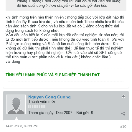
khung + móng+ nền đồng thời thì vẫn chưa xét đến nội dung:
độ lún cuối cùng > hơn chuyển vị tại các gối đàn hồi.
khi tính móng trên nền thiên nhiên ; móng tiếp xúc với lớp đất nào thì
tính toán lấy K của lớp đó ; và nếu muốn tinh 1theo nhiều lớp thì bác
cần đọc sách tính K cho nhiều lớp đất và có 1 đống công thức dài
dòng trong sách tôi không nhớ.
VẤn đều cần biết là K của mổi lớp đất cần thí nghiệm từ bàn nén; rồi
từ đó mới tính tiếp được ; nếu không thì cứ việc tính toán K=p/s với
P là lực xuống móng và S là sộ lún cuối cùng tính toán được. Khi
không đủ dử liệu thì phải tính như thế ; để làm thực tế thì thí nghiệm
hiện trường hay phòng thí nghiệm. CĂn cứ vào chỉ số SPT cũng có
thể tính toán được phần nào về K của đất ( không chắc lắm )
vài dòng
TÌNH YÊU HẠNH PHÚC VÀ SỰ NGHIỆP THÀNH ĐẠT
Nguyen Cong Cuong
Thành viên mới
Tham gia ngày:
Dec 2007
Bài gởi:
9
14-01-2008, 09:33 PM
#10