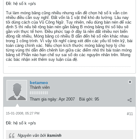
Ðề: hệ số k =p/s
Tui làm móng băng cũng nhiều nhưng vấn đề chọn hệ số k vẫn còn
nhiều điều cần suy nghĩ. Đất vốn là 1 vật thể khó đo lường. Lâu nay
tôi dùng cách của Vũ Công Ngữ. Tuy nhiên, nếu dùng bàn nén để xác
định S thì nếu bề rộng bàn nén gần bằng B móng băng thì số liệu sẽ
gần với thực tế hơn. Điều phức tạp ở đây là nền đất nhiều nơi biến
động rất nhiều, Móng băng có nhiều B dẫn đến hệ số nền khác nhau
trong 1 công trình. Vì vậy tôi nghĩ càng xét đến các yếu tố trên kỹ, bài
toán càng chính xác. Nếu chọn kích thước móng băng hợp lý cho
từng vùng thì dẫn đến chênh lún giữa các điểm nhỏ thì bài toán móng
băng sẽ Phần nào hạn chế sự sai số do các nguyên nhân trên. Mong
các bác nhận xét thêm suy luận của đệ.
betameo
Thành viên
Tham gia ngày:
Apr 2007
Bài gởi:
95
15-01-2008, 05:27 PM
#11
Ðề: hệ số k =p/s
Nguyên văn bởi
ksminh