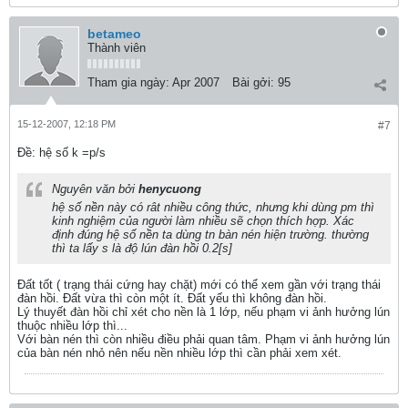
betameo
Thành viên
Tham gia ngày:
Apr 2007
Bài gởi:
95
15-12-2007, 12:18 PM
#7
Ðề: hệ số k =p/s
Nguyên văn bởi
henycuong
hệ số nền này có rât nhiều công thức, nhưng khi dùng pm thì
kinh nghiệm của người làm nhiều sẽ chọn thích hợp. Xác
định đúng hệ số nền ta dùng tn bàn nén hiện trường. thường
thì ta lấy s là độ lún đàn hồi 0.2[s]
Đất tốt ( trạng thái cứng hay chặt) mới có thể xem gần với trạng thái
đàn hồi. Đất vừa thì còn một ít. Đất yếu thì không đàn hồi.
Lý thuyết đàn hồi chỉ xét cho nền là 1 lớp, nếu phạm vi ảnh hưởng lún
thuộc nhiều lớp thì...
Với bàn nén thì còn nhiều điều phải quan tâm. Phạm vi ảnh hưởng lún
của bàn nén nhỏ nên nếu nền nhiều lớp thì cần phải xem xét.