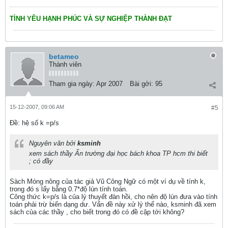
TÌNH YÊU HẠNH PHÚC VÀ SỰ NGHIỆP THÀNH ĐẠT
betameo
Thành viên
Tham gia ngày:
Apr 2007
Bài gởi:
95
15-12-2007, 09:06 AM
#5
Ðề: hệ số k =p/s
Nguyên văn bởi
ksminh
xem sách thầy Ẩn trường đại học bách khoa TP hcm thi biết
; có đầy
Sàch Móng nông của tác giả Vũ Công Ngữ có một ví dụ về tính k,
trong đó s lấy bằng 0.7*độ lún tính toán.
Công thức k=p/s là của lý thuyết đàn hồi, cho nên độ lún đưa vào tính
toán phải trừ biến dạng dư. Vấn đề này xử lý thế nào, ksminh đã xem
sách của các thầy , cho biết trong đó có đề cập tới không?