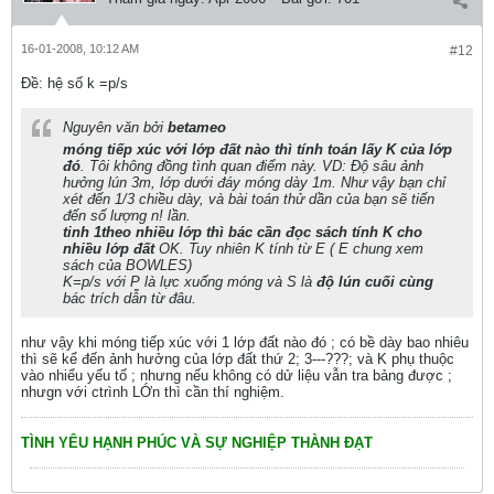
16-01-2008, 10:12 AM
#12
Ðề: hệ số k =p/s
Nguyên văn bởi
betameo
móng tiếp xúc với lớp đất nào thì tính toán lấy K của lớp
đó
. Tôi không đồng tình quan điểm này. VD: Độ sâu ảnh
hưởng lún 3m, lớp dưới đáy móng dày 1m. Như vậy bạn chỉ
xét đến 1/3 chiều dày, và bài toán thử dần của bạn sẽ tiến
đến số lượng n! lần.
tinh 1theo nhiều lớp thì bác cần đọc sách tính K cho
nhiều lớp đất
OK. Tuy nhiên K tính từ E ( E chung xem
sách của BOWLES)
K=p/s với P là lực xuống móng và S là
độ lún cuối cùng
bác trích dẫn từ đâu.
như vậy khi móng tiếp xúc với 1 lớp đất nào đó ; có bề dày bao nhiêu
thì sẽ kể đến ảnh hưởng của lớp đất thứ 2; 3---???; và K phụ thuộc
vào nhiểu yếu tố ; nhưng nếu không có dử liệu vẫn tra bảng được ;
nhưgn với ctrình LỚn thì cần thí nghiệm.
TÌNH YÊU HẠNH PHÚC VÀ SỰ NGHIỆP THÀNH ĐẠT