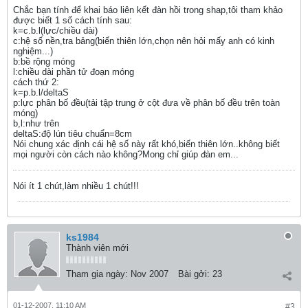
Chắc bạn tính để khai báo liên kết đàn hồi trong shap,tôi tham khảo
được biết 1 số cách tính sau:
k=c.b.l(lực/chiều dài)
c:hệ số nền,tra bảng(biến thiên lớn,chọn nên hỏi mấy anh có kinh
nghiệm...)
b:bề rộng móng
l:chiều dài phần tử đoạn móng
cách thứ 2:
k=p.b.l/deltaS
p:lực phân bố đều(tải tập trung ở cột đưa về phân bố đều trên toàn
móng)
b,l:như trên
deltaS:độ lún tiêu chuẩn=8cm
Nói chung xác định cái hệ số này rất khó,biến thiên lớn..không biết
mọi người còn cách nào không?Mong chỉ giúp đàn em...
Nói ít 1 chút,làm nhiều 1 chút!!!
ks1984
Thành viên mới
Tham gia ngày:
Nov 2007
Bài gởi:
23
01-12-2007, 11:10 AM
#3