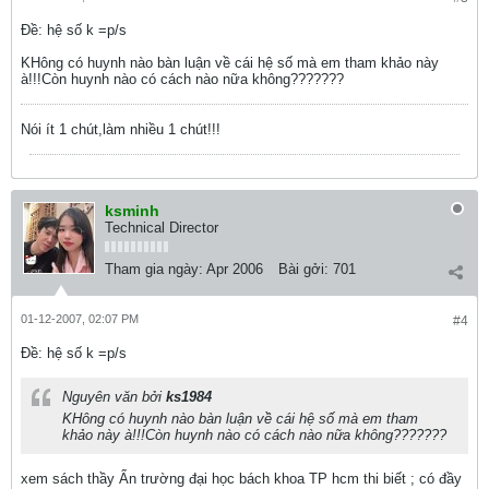
Ðề: hệ số k =p/s
KHông có huynh nào bàn luận về cái hệ số mà em tham khảo này
à!!!Còn huynh nào có cách nào nữa không???????
Nói ít 1 chút,làm nhiều 1 chút!!!
ksminh
Technical Director
Tham gia ngày:
Apr 2006
Bài gởi:
701
01-12-2007, 02:07 PM
#4
Ðề: hệ số k =p/s
Nguyên văn bởi
ks1984
KHông có huynh nào bàn luận về cái hệ số mà em tham
khảo này à!!!Còn huynh nào có cách nào nữa không???????
xem sách thầy Ẩn trường đại học bách khoa TP hcm thi biết ; có đầy