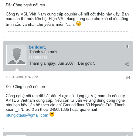
Ðề: Công nghệ nối ren
Công ty VSL Việt Nam cung cấp coupler để nối cốt thép này đấy. Bạn
nào cần thì mời liên hệ. Hiện VSL đang cung cấp cho khá nhiều công
trình cầu và nhà, chủ yếu ở miền Nam.
builder1
Thành viên mới
Tham gia ngày:
Jun 2007
Bài gởi:
5
18-01-2008, 11:46 PM
#4
Ðề: Công nghệ nối ren
Công nghệ nối ren đã bắt đầu được sử dụng tại Việtnam do công ty
APTES Vietnam cung cấp. Nếu cần tư vấn về ứng dụng công nghệ
này bạn hãy liên hệ theo địa chỉ Ground floor 39 Nguyễn Trãi_Thanh
xuân _HN. Số điện thoại 045681886 hoặc qua email
ptungidtaus@gmail.com