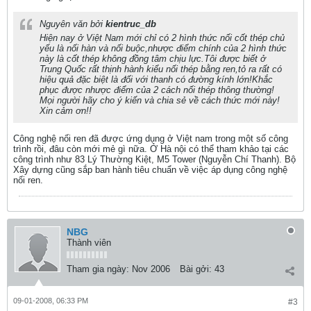
Nguyên văn bởi
kientruc_db
Hiện nay ở Việt Nam mới chỉ có 2 hình thức nối cốt thép chủ
yếu là nối hàn và nối buộc,nhược điểm chính của 2 hình thức
này là cốt thép không đồng tâm chịu lực.Tôi được biết ở
Trung Quốc rất thịnh hành kiểu nối thép bằng ren,tỏ ra rất có
hiệu quả đặc biệt là đối với thanh có đường kính lớn!Khắc
phục được nhược điểm của 2 cách nối thép thông thường!
Mọi người hãy cho ý kiến và chia sẻ về cách thức mới này!
Xin cảm ơn!!
Công nghệ nối ren đã được ứng dụng ở Việt nam trong một số công
trình rồi, đâu còn mới mẻ gì nữa. Ở Hà nội có thể tham khảo tại các
công trình như 83 Lý Thường Kiệt, M5 Tower (Nguyễn Chí Thanh). Bộ
Xây dựng cũng sắp ban hành tiêu chuẩn về việc áp dụng công nghệ
nối ren.
NBG
Thành viên
Tham gia ngày:
Nov 2006
Bài gởi:
43
09-01-2008, 06:33 PM
#3