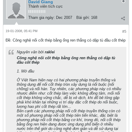
David Giang
Thành viên tích cực
Tham gia ngày:
Dec 2007
Bài gởi:
168
19-01-2008, 05:41 PM
#5
Ðề: Công nghệ nối cốt thép bằng ống ren thẳng có dập tù đầu cốt thép
Nguyên văn bởi
raklei
Công nghệ nối cốt thép bằng ống ren thẳng có dập tù
đầu cốt thép
1. Mở đầu
Ở Việt Nam hiện nay có hai phương pháp truyền thống và
thông dụng để nối cốt thép tròn xây dựng là nối buộc (nối
chồng) và nối hàn. Tuy nhiên, các phương pháp này có nhiều
nhược điểm như: cốt thép làm việc không đồng tâm, mối nối
cốt thép không vững chắc, dễ bị xê dịch, khi đổ bê tông gặp
phải khó khăn tại những vị trí dày đặc cốt thép do nối buộc,
lượng hao phí cốt thép rất lớn…
Bên cạnh các phương pháp nối cốt thép truyền thống còn có
một số phương pháp nối cốt thép tiên tiến khác, đặc biệt là
phương pháp nối cốt thép bằng cơ khí, trong đó, nối cốt thép
bằng ống ren hiện đang được ứng dụng phổ biến ở nhiều
nước trên thế giới do công nghệ đơn giản và dễ sử dụng tại