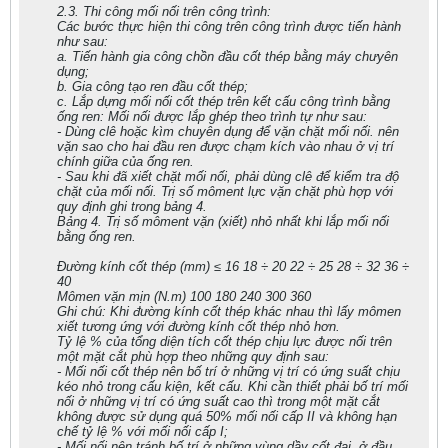
2.3. Thi công mối nối trên công trình:
Các bước thực hiện thi công trên công trình được tiến hành
như sau:
a. Tiến hành gia công chồn đầu cốt thép bằng máy chưyên
dụng;
b. Gia công tạo ren đầu cốt thép;
c. Lắp dựng mối nối cốt thép trên kết cấu công trình bằng
ống ren: Mối nối được lắp ghép theo trình tự như sau:
- Dùng clê hoặc kìm chuyên dụng để vặn chặt mối nối. nên
vặn sao cho hai đầu ren được chạm kích vào nhau ở vị trí
chính giữa của ống ren.
- Sau khi đã xiết chặt mối nối, phải dùng clê để kiểm tra độ
chặt của mối nối. Trị số môment lực vặn chặt phù hợp với
quy định ghi trong bảng 4.
Bảng 4. Trị số môment vặn (xiết) nhỏ nhất khi lắp mối nối
bằng ống ren.
Đường kính cốt thép (mm) ≤ 16 18 ÷ 20 22 ÷ 25 28 ÷ 32 36 ÷
40
Mômen vặn mịn (N.m) 100 180 240 300 360
Ghi chú: Khi đường kính cốt thép khác nhau thì lấy mômen
xiết tương ứng với đường kính cốt thép nhỏ hơn.
Tỷ lệ % của tổng diện tích cốt thép chịu lực được nối trên
một mặt cắt phù hợp theo những quy định sau:
- Mối nối cốt thép nên bố trí ở những vị trí có ứng suất chịu
kéo nhỏ trong cấu kiện, kết cấu. Khi cần thiết phải bố trí mối
nối ở những vị trí có ứng suất cao thì trong một mặt cắt
không được sử dụng quá 50% mối nối cấp II và không hạn
chế tỷ lệ % với mối nối cấp I;
- Mối nối nên tránh bố trí ở những vùng dầy cốt đai, ở đầu