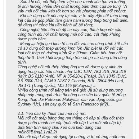
- Sau khi nối, cốt thép làm việc như thanh liên tục và không
bị ảnh hưởng nhiều đến chất lượng bám dính của bê tông. Vì
vậy mối nối chịu kéo tốt hơn so với phương pháp nối chồng;
- Khi sử dụng mối nối này tại các vị trí dầy đặc cốt thép trong
kết cấu sẽ góp phần làm giảm hàm lượng thép trong tiết diện,
dễ dàng thi công khi tiến hành đổ bê tông;
- Công nghệ tiên tiến có độ tin cậy cao, thích hợp với các
công trình đòi hỏi chất lượng mối nối cao, cốt thép không
được phép hàn;
- Mang lại hiệu quả kinh tế cao đối với các công trình kết cấu
có sử dụng cốt thép đường kính lớn đặc biệt là đối với các
loại cốt thép có đường kính Φ ≥ 20mm. Giảm tiêu hao cốt
thép từ 8 -15% khối lượng thép tròn có gờ sử dụng trên công
trình.
Công nghệ nối cốt thép bằng ống ren đã được quy định áp
dụng trong các tiêu chuẩn như UBC 1997, ACI 318, ACI 319
(Mỹ); BS 8110 (Anh), NF A 35-020-1 (Pháp), DIN 1045 (Đức),
AS 3600 (Úc), CAN 3-N287.2 Canada, BRL -0504 (Hà Lan),
JG 171 (Trung Quốc), MS 146 (Malaysia),…
Nhiều công trình nổi tiếng trên thế giới đã sử dụng phương
pháp này trong quá trình thi công như sân bay quốc tế Hồng
Kông, tháp đôi Petronas Malaysia, sân vận động quốc gia
Sydney (Úc), sân bay quốc tế San Francisco (Mỹ)…
2.1. Yêu cầu kỹ thuật của mối nối ren.
Mối nối cốt thép bằng ống ren thẳng có dập tù đầu cốt thép
được phân thành hai cấp (mối nối cấp I và mối nối cấp II)
dựa trên tính năng chịu kéo của biến dạng của
mốinối(Bảng2.1và2.2)
Mối nối cấp I được sử dụng tại những vị trí có ứng suất cao