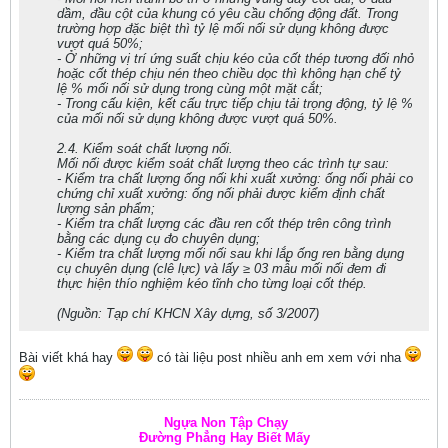
dầm, đầu cột của khung có yêu cầu chống động đất. Trong
trường hợp đặc biệt thì tỷ lệ mối nối sử dụng không được
vượt quá 50%;
- Ở những vị trí ứng suất chịu kéo của cốt thép tương đối nhỏ
hoặc cốt thép chịu nén theo chiều dọc thì không hạn chế tỷ
lệ % mối nối sử dụng trong cùng một mặt cắt;
- Trong cấu kiện, kết cấu trực tiếp chịu tải trọng động, tỷ lệ %
của mối nối sử dụng không được vượt quá 50%.
2.4. Kiểm soát chất lượng nối.
Mối nối được kiểm soát chất lượng theo các trình tự sau:
- Kiểm tra chất lượng ống nối khi xuất xưởng: ống nối phải co
chứng chỉ xuất xưởng: ống nối phải được kiểm định chất
lượng sản phẩm;
- Kiểm tra chất lượng các đầu ren cốt thép trên công trình
bằng các dụng cụ đo chuyên dụng;
- Kiểm tra chất lượng mối nối sau khi lắp ống ren bằng dụng
cụ chuyên dụng (clê lực) và lấy ≥ 03 mẫu mối nối đem đi
thực hiện thío nghiệm kéo tĩnh cho từng loại cốt thép.
(Nguồn: Tạp chí KHCN Xây dựng, số 3/2007)
Bài viết khá hay
có tài liệu post nhiều anh em xem với nha
Ngựa Non Tập Chạy
Đường Phẳng Hay Biết Mấy