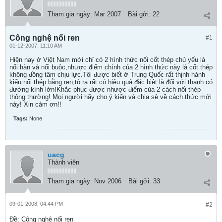
Tham gia ngày:
Mar 2007
Bài gởi:
22
Công nghệ nối ren
#1
01-12-2007, 11:10 AM
Hiện nay ở Việt Nam mới chỉ có 2 hình thức nối cốt thép chủ yếu là
nối hàn và nối buộc,nhược điểm chính của 2 hình thức này là cốt thép
không đồng tâm chịu lực.Tôi được biết ở Trung Quốc rất thịnh hành
kiểu nối thép bằng ren,tỏ ra rất có hiệu quả đặc biệt là đối với thanh có
đường kính lớn!Khắc phục được nhược điểm của 2 cách nối thép
thông thường! Mọi người hãy cho ý kiến và chia sẻ về cách thức mới
này! Xin cảm ơn!!
Tags:
None
uacg
Thành viên
Tham gia ngày:
Nov 2006
Bài gởi:
33
09-01-2008, 04:44 PM
#2
Ðề: Công nghệ nối ren