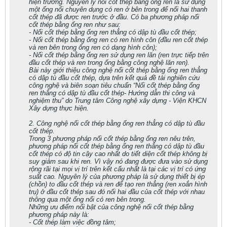
hiện trường. Nguyên lý nối cốt thép bằng ống ren là sử dụng
một ống nối chuyên dụng có ren ở bên trong để nối hai thanh
cốt thép đã được ren trước ở đầu. Có ba phương pháp nối
cốt thép bằng ống ren như sau:
- Nối cốt thép bằng ống ren thẳng có dập tù đầu cốt thép;
- Nối cốt thép bằng ống ren có ren hình côn (đầu ren cốt thép
và ren bên trong ống ren có dạng hình côn);
- Nối cốt thép bằng ống ren sử dụng ren lăn (ren trực tiếp trên
đầu cốt thép và ren trong ống bằng công nghệ lăn ren).
Bài này giới thiệu công nghệ nối cốt thép bằng ống ren thẳng
có dập tù đầu cốt thép, dựa trên kết quả đề tài nghiên cứu
công nghệ và biên soạn tiêu chuẩn “Nối cốt thép bằng ống
ren thẳng có dập tù đầu cốt thép- Hướng dẫn thi công và
nghiệm thu” do Trung tâm Công nghệ xây dựng - Viện KHCN
Xây dựng thực hiện.
2. Công nghệ nối cốt thép bằng ống ren thẳng có dập tù đầu
cốt thép.
Trong 3 phương pháp nối cốt thép bằng ống ren nêu trên,
phương pháp nối cốt thép bằng ống ren thẳng có dập tù đầu
cốt thép có độ tin cậy cao nhất do tiết diện cốt thép không bị
suy giảm sau khi ren. Vì vậy nó đang được đưa vào sử dụng
rộng rãi tại mọi vị trí trên kết cấu nhất là tại các vị trí có ứng
suất cao. Nguyên lý của phương pháp là sử dụng thiết bị ép
(chồn) to đầu cốt thép và ren để tạo ren thẳng (ren xoắn hình
trụ) ở đầu cốt thép sau đó nối hai đầu của cốt thép với nhau
thông qua một ống nối có ren bên trong.
Những ưu điểm nổi bật của công nghệ nối cốt thép bằng
phương pháp này là:
- Cốt thép làm việc đồng tâm;