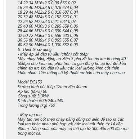
14 22 34 M16x2.0 0,06 656 0.02
16 26 40 M20x2,5 0,078 674 0,04
18 29 44 M22x2,5 0,016 687 0,04
20 32 48 M24x3.0 0,152 620 0,01
22 36 52 M27x3.0 0,21 632 0,07
25 40 60 M30x3.0 0,295 659 0,06
28 44 66 M32x3.0 0,390 644 0,08
32 50 72 M36x4.0 0,585 680 0,05
36 56 80 M39x4.0 0,865 655 0,07
40 62 90 M45x4.0 1,090 662 0.09
b. Thiết bị sử dụng:
- Máy ép để dập tù đầu (chồn) cốt thép:
Máy chạy bằng động cơ điện 3 pha để tạo áp lực khoảng 40-
50Mpa cho kích ép, phía trên có gắn đồng hồ áp lực để điều
chỉnh áp lực khi dập tù đầu các loại đường kính cốt thép
khác nhau. Các thông số kỹ thuật cơ bản của máy như sau:
Model DC150
Đường kính cốt thép 12mm đến 40mm
Áp lực (MPa) 50
Công suất 3.0kW
Kích thước 500x240x240
Trọng lượng (kg) 750
- Máy tạo ren
Máy tạo ren cốt thép chạy bằng động cơ điện để tạo ra các
loại ren khác nhau phù hợp với các loại cốt thép từ 14 đến
40mm. Năng suất của máy có thể tạo từ 300 đến 500 đầu ren
trong một ca.