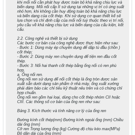
khi mối nối cần phát huy được toàn bộ khả năng chịu lực và
biến dạng. Mối nối cấp II sử dụng tại những vị trí có ứng suất
nhỏ hơn, khi không cần huy động toàn bộ khả năng chịu lực
và biến dạng của cốt thép. Khi sử dụng cơ quan thiết kế sẽ
lựa chọn và chỉ định cấp của mối nối tuỳ thuộc theo vị trí nối,
yêu cầu về khả năng chịu lực và biến dạng của cấu kiện, kết
cấu.
2.2. Công nghệ và thiết bị sử dụng
Các bước cơ bản của công nghệ được thực hiện như sau:
- Bước 1: Dùng máy ép chuyên dụng để dập tù đầu (chồn )
cốt thép;
- Bước 2: Dùng máy ren chuyên dụng để tiện ren đầu cốt
thép.
- Bước 3: Nối hai thanh cốt thép bằng ống nối có ren phù
hợp.
a. Ống nối ren.
Ống nối ren sử dụng để nối cốt thép là ống tròn được sản
xuất sẵn dưới dạng sản phẩm ở nhà máy, ống xuất xưởng
phải đảm bảo các chỉ tiêu kỹ thuật nêu trên và có chứng chỉ
hợp chuẩn.
Ống nối ren gồm hai loại, dùng cho cốt thép nhóm CII hoặc
CIII. Các thông số cơ bản của ống ren như sau:
Bảng 3. Kích thước và tính năng cơ lý của ống ren
Đường kính cốt thép(mm) Đường kính ngoài ống (mm) Chiều
dài ống (mm)
Cỡ ren Trọng lượng ống (kg) Cường độ chịu kéo max(MPa)
Độ dãn dài của ống (mm)