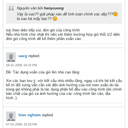
Nguyên văn bởi
henycuong
Vậy là sao?? giải pháp nào để tính toán chính xác đây???
là sao hả mấy bác??
tuỳ theo diện tiếp xúc đón gió của công trình
Nếu nhà hình chử nhật thì nên xét thêm trường hợp gió thổi 1/2 diện
đón gió công trình để kể thêm phần xoắn vào.
uacg
replied
09-01-2008, 04:32 PM
Ðề: Tác dụng xoắn của gió lên nhà cao tầng
Xin các bạn lưu ý, với kết cấu nhà nhiều tầng, ngay cả khi hệ kết cấu
bố trí đối xứng vẫn cần xét đến ảnh hưởng của mô men xoắn do tải
trọng gió không phải là tác dụng phân bố đều vào công trình (do chính
bản chất của gió và ảnh hưởng của các công trình lân cận, địa
hình..).
hien nghiem
replied
07-01-2008, 02:28 PM