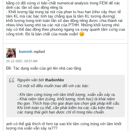
bằng có đối xứng vì bản chất numerical analysis trong FEM để xác
dinh các tần số dao động riêng là:
- Khối lượng tập trung tại nút của phan tu huu han (như vậy thực tế
tâm KL mà các bác tinh tay chẳng qua là tâm KL tương đương) :
khối lượng trong tinh toán tần số dao động riêng được chia thành rat
nhieu khoi luong nhỏ tai các nút của PTHH. Những khối lượng nhỏ
này có thể dao động theo phuong ngang va xoay quanh tâm cu'ng cua
công trình. Đó là bản chất của mode xoắn!
ksminh
replied
25-12-2007, 09:57 AM
Ðề: Tác dụng xoắn của gió lên nhà cao tầng
Nguyên văn bởi
thaibinhkx
Có một số điều muốn trao đổi với các bác:
- Khi tâm cứng trùng với tâm khối lượng, xoắn vẫn xảy ra.
- Khái niệm tâm (cứng, khối lượng, hình học) là khái niệm
thu gọn. Thích hợp cho giai đoạn lựa chọn giải pháp kết cấu.
Khi tính toán cụ thể, cần phải kiểm tra các cấu kiện theo
các trạng thái giới hạn được chỉ rõ trong tiêu chuẩn.
anh có thể giải thích rõ hơn tại sao khi tâm cứng trùng với tâm khối
lượng mà xoắn vẫn sảy ra???