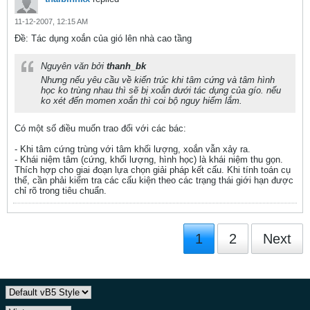
11-12-2007, 12:15 AM
Ðề: Tác dụng xoắn của gió lên nhà cao tầng
Nguyên văn bởi
thanh_bk
Nhưng nếu yêu cầu về kiến trúc khi tâm cứng và tâm hình
học ko trùng nhau thì sẽ bị xoắn dưới tác dụng của gío. nếu
ko xét đến momen xoắn thì coi bộ nguy hiểm lắm.
Có một số điều muốn trao đổi với các bác:
- Khi tâm cứng trùng với tâm khối lượng, xoắn vẫn xảy ra.
- Khái niệm tâm (cứng, khối lượng, hình học) là khái niệm thu gọn.
Thích hợp cho giai đoạn lựa chọn giải pháp kết cấu. Khi tính toán cụ
thể, cần phải kiểm tra các cấu kiện theo các trạng thái giới hạn được
chỉ rõ trong tiêu chuẩn.
1
2
Next