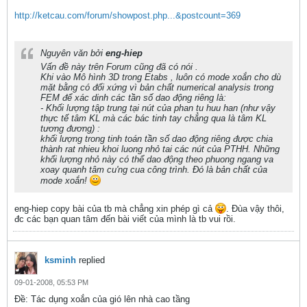
http://ketcau.com/forum/showpost.php...&postcount=369
Nguyên văn bởi
eng-hiep
Vấn đề này trên Forum cũng đã có nói .
Khi vào Mô hình 3D trong Etabs , luôn có mode xoắn cho dù
mặt bằng có đối xứng vì bản chất numerical analysis trong
FEM để xác dinh các tần số dao động riêng là:
- Khối lượng tập trung tại nút của phan tu huu han (như vậy
thực tế tâm KL mà các bác tinh tay chẳng qua là tâm KL
tương đương) :
khối lượng trong tinh toán tần số dao động riêng được chia
thành rat nhieu khoi luong nhỏ tai các nút của PTHH. Những
khối lượng nhỏ này có thể dao động theo phuong ngang va
xoay quanh tâm cu'ng cua công trình. Đó là bản chất của
mode xoắn!
eng-hiep copy bài của tb mà chẳng xin phép gì cả
. Đùa vậy thôi,
đc các bạn quan tâm đến bài viết của mình là tb vui rồi.
ksminh
replied
09-01-2008, 05:53 PM
Ðề: Tác dụng xoắn của gió lên nhà cao tầng