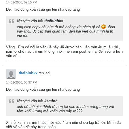
14-01-2008, 09:15 PM
Ðề: Tác dụng xoắn của gió lên nhà cao tầng
Nguyên văn bởi
thaibinhkx
eng-hiep copy bài của tb mà chẳng xin phép gì cả
. Đùa
vậy thôi, đc các bạn quan tâm đến bài viết của mình là tb
vui rồi.
Vâng . Em có nói là vấn đề này đã được bàn luận trên 4rum lâu rùi ,
nằm ở chổ nào thì em không nhớ , nên em post lên lại để hiểu rõ hơn
vấn đề .
thaibinhkx
replied
14-01-2008, 08:37 PM
Ðề: Tác dụng xoắn của gió lên nhà cao tầng
Nguyên văn bởi
ksminh
anh có thể giải thích rõ hơn tại sao khi tâm cứng trùng với
tâm khối lượng mà xoắn vẫn sảy ra???
Xin lỗi ksminh, mình lâu mới vào 4rum nên chưa kịp trả lời. Mình đã
viết về vấn đề này trong phần: