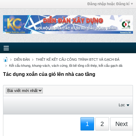
Đăng nhập hoặc Đăng kí
DIỄN ĐÀN
THIẾT KẾ KẾT CẤU CÔNG TRÌNH BTCT VÀ GẠCH ĐÁ
Kết cấu khung, khung-vách, vách cứng, lõi bê tông cốt thép, kết cấu gạch đá
Tác dụng xoắn của gió lên nhà cao tầng
Lọc
1
2
Next