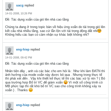
uacg
replied
14-01-2008, 10:26 PM
Ðề: Tác dụng xoắn của gió lên nhà cao tầng
Chúng ta đang ở trong topic bàn về hiệu ứng xoắn do tải trọng gió lên
kết cấu nhà nhiều tầng, sao cứ lẫn lộn với tải trọng động đất nhỉ
Không hiểu các bạn có cảm nhận sự khác biệt không nhỉ?
eng-hiep
replied
14-01-2008, 09:42 PM
Ðề: Tác dụng xoắn của gió lên nhà cao tầng
Nhân tiện đây , anh và các bác cho em hỏi là : Như khi làm ĐATN thì
ảnh hưởng của mode xoắn này được bỏ qua . Nhưng trong thực tế
thì phải xét đến . Vậy khi thiết kế thực tế thì các bác xử lý ntn ? ( Bỏ
qua trường hợp Bố trí VC để giàm xoắn
Vì một số công trình có
MB phức tạp thì rất khó bố trí VC sao cho công trình không xảy ra
xoắn ) . Thanks
eng-hiep
replied