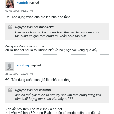
ksminh
replied
07-01-2008, 01:31 PM
Ðề: Tác dụng xoắn của gió lên nhà cao tầng
Nguyên văn bởi
ninh47xd
Cau này chứng tỏ bác chưa hiểu thế nào là tâm cứng, lực
tác dụng ko qua tâm cứng thì xoắn chứ sao nữa.
đừng vội đánh giá như thế
chưa hẳn tôi hỏi là tôi không biết về nó ; bạn vội vàng quá đấy.
eng-hiep
replied
25-12-2007, 12:00 PM
Ðề: Tác dụng xoắn của gió lên nhà cao tầng
Nguyên văn bởi
ksminh
anh có thể giải thích rõ hơn tại sao khi tâm cứng trùng với
tâm khối lượng mà xoắn vẫn sảy ra???
Vấn đề này trên Forum cũng đã có nói .
Khi vào Mô hình 3D trong Etabs , luôn có mode xoắn cho dù mặt