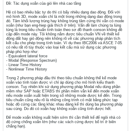
Ðề: Tác dụng xoắn của gió lên nhà cao tầng
Hệ có bao nhiêu bậc tự do thì có bấy nhiêu dạng dao động. Đối với
mô hình 3D, mode xoắn chỉ là một trong những dạng dao động trong
đó. Tâm khối lượng trùng hay không trùng tâm cứng thì vẫn có mode
xoắn (như bạn eng-hiep giải thích ở trên). Vấn đề làm chúng ta lúng
túng là trong tiêu chuẩn tính toán theo sơ đồ thanh conson không đề
cập đến mode này. Tôi không nắm được tiêu chuẩn VN về thiết kế
động đất hay gió động nên không rõ về các phương pháp phân tích
kết cấu cho phép trong tính toán. Ví dụ theo IBC2006 và ASCE 7-05
có nêu rất rõ tùy thuộc vào loại kết cấu mà sử dụng các phương
pháp phù hợp như:
- Equivalent lateral force
- Modal (Response Spectrum)
- Linear Time History
- Nonlinear Time History
Trong 2 phương pháp đầu thì theo tiêu chuẩn không thể kể mode
xoắn vào tính toán được vì chỉ áp dùng cho mô hình kiểu thanh
conson. Tuy nhiên khi sử dụng phương pháp Modal nếu dùng phần
mềm như SAP hoặc ETABS thì phần mềm vẫn kể đến mode xoắn
nếu mode xoắn xuất hiện trong số những mode được kể đến. Trong
tiêu chuẩn cũng nêu rõ là những công trình có mặt bằng phức tạp
hoặc độ cứng các tầng khác nhau đáng kể thì dùng ba phương pháp
sau cùng. Do đó có xoắn hay không xoắn cũng tính được hết.
Để mode xoắn không xuất hiện sớm thì cần thiết kế để ngôi nhà có
độ cứng chống xoắn lớn (như các vách cứng được bố trí ở biên
chẳng hạn).