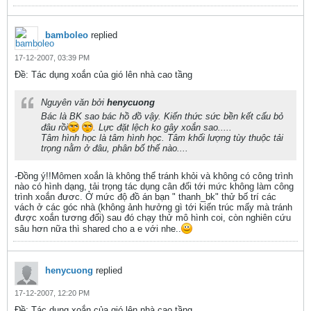
bamboleo
replied
17-12-2007, 03:39 PM
Ðề: Tác dụng xoắn của gió lên nhà cao tầng
Nguyên văn bởi
henycuong
Bác là BK sao bác hồ đồ vậy. Kiến thức sức bền kết cấu bỏ
đâu rồi
. Lực đặt lệch ko gây xoắn sao.....
Tâm hình học là tâm hình học. Tâm khối lượng tùy thuộc tải
trọng nằm ở đâu, phân bố thế nào....
-Đồng ý!!Mômen xoắn là không thể tránh khỏi và không có công trình
nào có hình dạng, tải trọng tác dụng cân đối tới mức không làm công
trình xoắn đươc. Ở mức độ đồ án bạn " thanh_bk" thử bố trí các
vách ở các góc nhà (không ảnh hưởng gì tới kiến trúc mấy mà tránh
được xoắn tương đối) sau đó chạy thử mô hình coi, còn nghiên cứu
sâu hơn nữa thì shared cho a e với nhe..
henycuong
replied
17-12-2007, 12:20 PM
Ðề: Tác dụng xoắn của gió lên nhà cao tầng