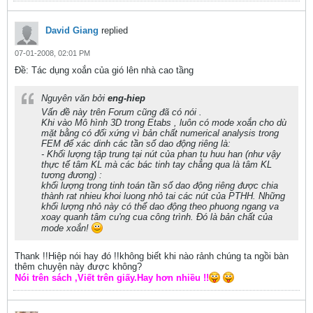
David Giang
replied
07-01-2008, 02:01 PM
Ðề: Tác dụng xoắn của gió lên nhà cao tầng
Nguyên văn bởi
eng-hiep
Vấn đề này trên Forum cũng đã có nói .
Khi vào Mô hình 3D trong Etabs , luôn có mode xoắn cho dù
mặt bằng có đối xứng vì bản chất numerical analysis trong
FEM để xác dinh các tần số dao động riêng là:
- Khối lượng tập trung tại nút của phan tu huu han (như vậy
thực tế tâm KL mà các bác tinh tay chẳng qua là tâm KL
tương đương) :
khối lượng trong tinh toán tần số dao động riêng được chia
thành rat nhieu khoi luong nhỏ tai các nút của PTHH. Những
khối lượng nhỏ này có thể dao động theo phuong ngang va
xoay quanh tâm cu'ng cua công trình. Đó là bản chất của
mode xoắn!
Thank !!Hiệp nói hay đó !!không biết khi nào rảnh chúng ta ngồi bàn
thêm chuyện này được không?
Nói trên sách ,Viết trên giấy.Hay hơn nhiều !!