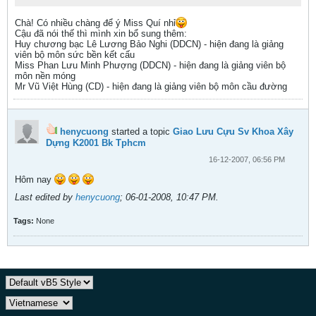
Chà! Có nhiều chàng để ý Miss Quí nhỉ
Cậu đã nói thế thì mình xin bổ sung thêm:
Huy chương bạc Lê Lương Bảo Nghi (DDCN) - hiện đang là giảng
viên bộ môn sức bền kết cấu
Miss Phan Lưu Minh Phượng (DDCN) - hiện đang là giảng viên bộ
môn nền móng
Mr Vũ Việt Hùng (CD) - hiện đang là giảng viên bộ môn cầu đường
henycuong
started a topic
Giao Lưu Cựu Sv Khoa Xây
Dựng K2001 Bk Tphcm
16-12-2007, 06:56 PM
Hôm nay
Last edited by
henycuong
;
06-01-2008, 10:47 PM
.
Tags:
None