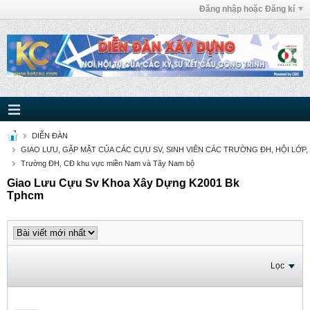
Đăng nhập hoặc Đăng kí
DIỄN ĐÀN
GIAO LƯU, GẶP MẶT CỦA CÁC CỰU SV, SINH VIÊN CÁC TRƯỜNG ĐH, HỘI LỚP,
Trường ĐH, CĐ khu vực miền Nam và Tây Nam bộ
Giao Lưu Cựu Sv Khoa Xây Dựng K2001 Bk
Tphcm
Lọc