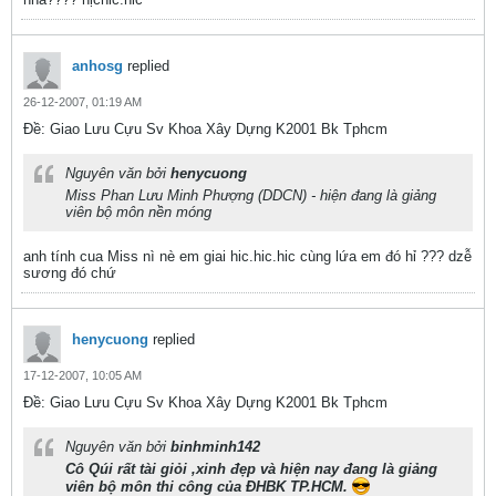
anhosg
replied
26-12-2007, 01:19 AM
Ðề: Giao Lưu Cựu Sv Khoa Xây Dựng K2001 Bk Tphcm
Nguyên văn bởi
henycuong
Miss Phan Lưu Minh Phượng (DDCN) - hiện đang là giảng
viên bộ môn nền móng
anh tính cua Miss nì nè em giai hic.hic.hic cùng lứa em đó hỉ ??? dzễ
sương đó chứ
henycuong
replied
17-12-2007, 10:05 AM
Ðề: Giao Lưu Cựu Sv Khoa Xây Dựng K2001 Bk Tphcm
Nguyên văn bởi
binhminh142
Cô Qúi rất tài giỏi ,xinh đẹp và hiện nay đang là giảng
viên bộ môn thi công của ĐHBK TP.HCM.