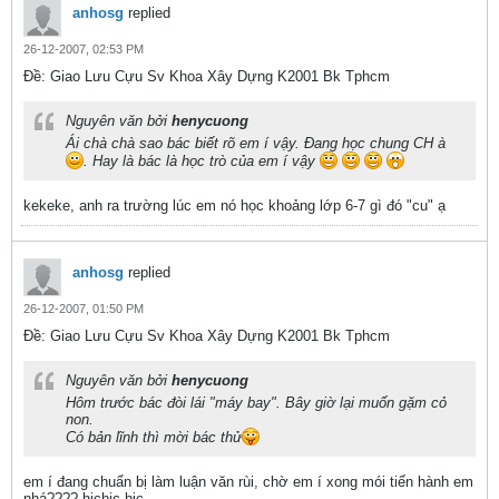
anhosg
replied
26-12-2007, 02:53 PM
Ðề: Giao Lưu Cựu Sv Khoa Xây Dựng K2001 Bk Tphcm
Nguyên văn bởi
henycuong
Ái chà chà sao bác biết rõ em í vậy. Đang học chung CH à
. Hay là bác là học trò của em í vậy
kekeke, anh ra trường lúc em nó học khoảng lớp 6-7 gì đó "cu" ạ
anhosg
replied
26-12-2007, 01:50 PM
Ðề: Giao Lưu Cựu Sv Khoa Xây Dựng K2001 Bk Tphcm
Nguyên văn bởi
henycuong
Hôm trước bác đòi lái "máy bay". Bây giờ lại muốn gặm cỏ
non.
Có bản lĩnh thì mời bác thử
em í đang chuẩn bị làm luận văn rùi, chờ em í xong mói tiến hành em
nhá???? hịchic.hic