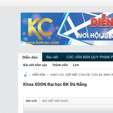
Bài viết
CÁC VĂN BẢN QUY PHẠM 
Diễn đàn
Bài viết hôm nay
Thành viên
Lịch
DIỄN ĐÀN
GIAO LƯU, GẶP MẶT CỦA CÁC CỰU SV, SINH 
Khoa XDDN Đại học BK Đà Nẵng
BÀI GỞI
BÀI VIẾT MỚI NHẤT