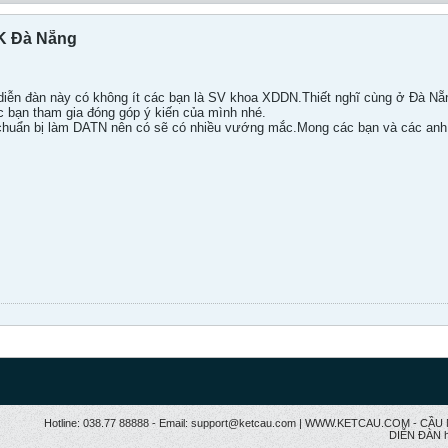
K Đà Nẵng
 diễn đàn này có không ít các bạn là SV khoa XDDN.Thiết nghĩ cùng ở Đà Nẵng
 bạn tham gia đóng góp ý kiến của mình nhé.
chuẩn bị làm DATN nên có sẽ có nhiều vướng mắc.Mong các bạn và các anh 
Hotline: 038.77 88888 - Email: support@ketcau.com | WWW.KETCAU.COM - 
DIỄN ĐÀN h