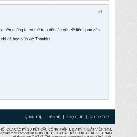
#1
 nên chúng ta có thể trao đổi các vấn đề liên quan đến
chị đã học giúp đỡ.Thanhks
QUẢN TRỊ
LIÊN HỆ
TRỢ GIÚP
GO TO TOP
CẦU NỐI CỦA CÁC KỸ SƯ KẾT CẤU CÔNG TRÌNH, ĐỊA KỸ THUẬT VIỆT NAM.
ttp://ketcau.com/forum NƠI HỘI TỤ CỦA CÁC KỸ SƯ KẾT CÂU VIỆT NAM
All times are GMT+7. This page was generated at cách đây 1 phút.