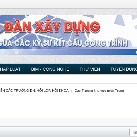
PHÁP LUẬT
BIM - CÔNG NGHỆ
THƯ VIỆN
TUYỂN DỤNG
VIÊN CÁC TRƯỜNG ĐH, HỘI LỚP, HỘI KHÓA
Các Trường khu vực miền Trung