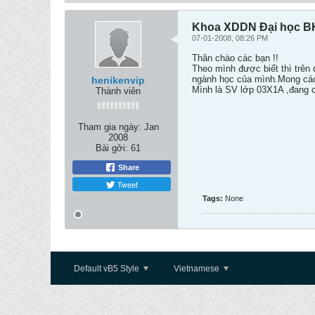
Khoa XDDN Đại học B
07-01-2008, 08:26 PM
Thân chào các bạn !!
Theo mình được biết thì trên
ngành học của mình.Mong các
henikenvip
Mình là SV lớp 03X1A ,đang 
Thành viên
Tham gia ngày:
Jan
2008
Bài gởi:
61
Share
Tweet
Tags:
None
Default vB5 Style
Vietnamese