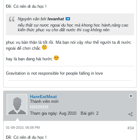
Ðề: Có nên đi du học !
Nguyên văn bởi
levanhat
nếu thật sự nươc ngoai du học mà khong hoc hành,nâng cao
kiến thức phục vụ cho đất nước thì cug không nên
phục vụ bản thân là tốt rồi. Mà bạn nói vậy như thể người ta đi nước
ngoài để chơi chắc
hay là bạn đang hài hước
Gravitation is not responsible for people falling in love
HareEatMeat
Thành viên mới
Tham gia ngày:
Aug 2010
Bài gởi:
2
01-09-2010, 06:08 PM
#34
Ðề: Có nên đi du học !