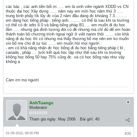
các bác , các anh tiền bối ơi ..... em là sinh viên ngành XDDD vs CN
thuộc đại học Xây dựng ...... năm nay em mới học năm thứ 3 .....
trung bình phẩy tík lũy đc của 2 năm đầu đang đc khoảng 7.3..........
em đang học tiếng pháp , tiếng anh.......... có thể là sau khi ra trường
có thể có đc ielts 6.0 và bằng tiếng pháp B1 .... em muốn đi du học
lắm ..... nhưng giá đình tương đói có đk nhưng mà chỉ đủ để em hoàn
thành toàn bộ chương trình ngoại ngữ ở viêt nanm thôi ....... còn khả
năng đi du học thì có nhưng mà thấy thương bố mẹ nên em ko muốn
xin bố mẹ cho đi tự túc ...... em muốn hỏi mọi người :
- em có khả năng nhận đc học bổng đi du học bằng tiêng pháp ( bỉ ,
canada , pháp .....)với kết quả học tập như thế sau khi ra trường
không học bổng 50 hay 75% cũng đc. và có học bổng nào như vậy
không ạ
Cám ơn mọ người
AnhTuangc
Moderator
Tham gia ngày:
May 2006
Bài gởi:
40
01-09-2010, 08:00 PM
#35