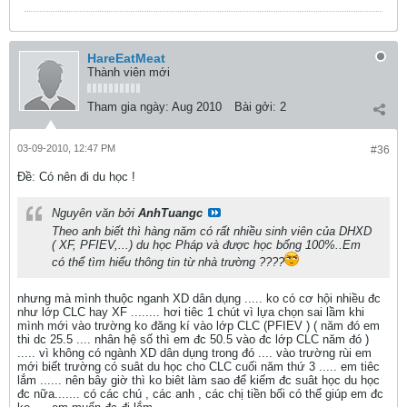
HareEatMeat
Thành viên mới
Tham gia ngày:
Aug 2010
Bài gởi:
2
03-09-2010, 12:47 PM
#36
Ðề: Có nên đi du học !
Nguyên văn bởi
AnhTuangc
Theo anh biết thì hàng năm có rất nhiều sinh viên của DHXD
( XF, PFIEV,...) du học Pháp và được học bổng 100%..Em
có thể tìm hiểu thông tin từ nhà trường ????
nhưng mà mình thuộc nganh XD dân dụng ..... ko có cơ hội nhiều đc
như lớp CLC hay XF ........ hơi tiêc 1 chút vì lựa chọn sai lầm khi
mình mới vào trường ko đăng kí vào lớp CLC (PFIEV ) ( năm đó em
thi dc 25.5 .... nhân hệ số thì em đc 50.5 vào đc lớp CLC năm đó )
..... vì không có ngành XD dân dụng trong đó .... vào trường rùi em
mới biết trường có suât du học cho CLC cuối năm thứ 3 ..... em tiêc
lắm ...... nên bây giờ thì ko biêt làm sao để kiếm đc suât học du học
đc nữa....... có các chú , các anh , các chị tiền bối có thể giúp em đc