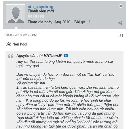
ctit_xaydung
Thành viên mới
Tham gia ngày:
Aug 2010
Bài gởi:
1
20-08-2010, 02:25 PM
#31
Ðề: Nên học!
Nguyên văn bởi
HNTuanJP
Huy ơi, thứ nhất là ông khiêm tốn quá về mình khi mở cái
topic này quá.
Bàn về chuyện du học. Xin đưa ra một số "tác hại" và "tác
lợi" của chuyện du học
Về những tác hại
1. Tác hại nhãn tiền là tốn kém quá mức. Đối với sinh viên tự
phí đây là cả một vấn đề nan giải. Tiền đi học mà gia đình
dành cho con cái là cả một khoản khổng lồ đối với người Việt
nam. KHi sang học do áp lực về kinh tế học sinh lại phải
ngày đêm đi "cày" part time mất rất nhiều thời gian, thậm chí
sẽ chẳng còn học được nữa. Tôi biết hiện nay có rất nhiều
cơ sở bung ra tư vấn du học này nọ và cũng đã gặp những
"nạn nhân" đi học kiểu đó. KHông phải là tất cả các cơ sở tư
vấn đều tồi nhưng có một số nơi họ "chỉ chỏ" các trường mà
hầu như không tên tuổi (để dễ được nhận) và ăn phí chân gỗ