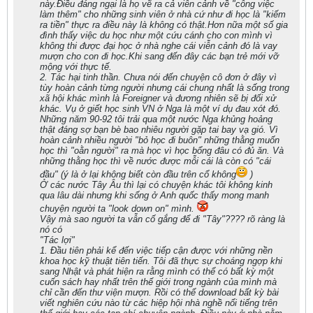
này.Điều đáng ngại là họ vẽ ra cả viễn cảnh về "công việc
làm thêm" cho những sinh viên ở nhà cứ như đi học là "kiếm
ra tiền" thực ra điều này là không có thật.Hơn nữa một số gia
đình thấy việc du học như một cứu cánh cho con mình vì
không thi được đại học ở nhà nghe cái viễn cảnh đó là vay
mượn cho con đi học.Khi sang đến đây các bạn trẻ mới vỡ
mộng với thực tế.
2. Tác hại tinh thần. Chưa nói đến chuyện cô đơn ở đây vì
tùy hoàn cảnh từng người nhưng cái chung nhất là sống trong
xã hội khác mình là Foreigner và đương nhiên sẽ bị đối xử
khác. Vụ ở giết học sinh VN ở Nga là một ví dụ đau xót đó.
Những năm 90-92 tôi trải qua một nước Nga khủng hoảng
thật đáng sợ bạn bè bao nhiêu người gặp tai bay vạ gió. Vì
hoàn cảnh nhiều người "bỏ học đi buôn" những thằng muốn
học thì "oằn người" ra mà học vì học bổng đâu có đủ ăn. Và
những thằng học thì về nước được mỗi cái là còn có "cái
đầu" (ý là ở lại không biết còn đầu trên cổ không
)
Ở các nước Tây Âu thì lại có chuyện khác tôi không kinh
qua lâu dài nhưng khi sống ở Anh quốc thấy mong manh
chuyện người ta "look down on" mình.
Vậy mà sao người ta vẫn cố gắng để đi "Tây"???? rõ ràng là
nó có
"Tác lợi"
1. Đầu tiên phải kể đến việc tiếp cận được với những nền
khoa học kỹ thuật tiên tiến. Tôi đã thực sự choáng ngợp khi
sang Nhật và phát hiện ra rằng mình có thể có bất kỳ một
cuốn sách hay nhất trên thế giới trong ngành của mình mà
chỉ cần đến thư viện mượn. Rồi có thể download bất kỳ bài
viết nghiên cứu nào từ các hiệp hội nhà nghề nổi tiếng trên