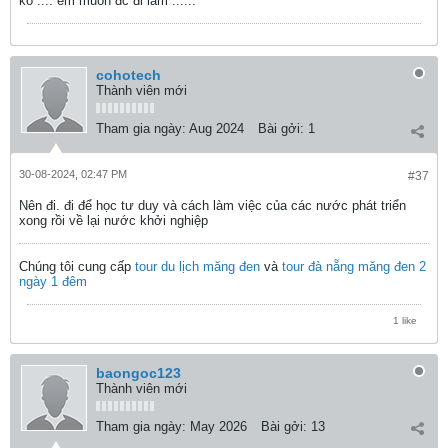
ko .... em muốn đc đi lắm ......
cohotech
Thành viên mới
Tham gia ngày:
Aug 2024
Bài gởi:
1
30-08-2024, 02:47 PM
#37
Nên đi. đi để học tư duy và cách làm việc của các nước phát triển
xong rồi về lại nước khởi nghiệp
Chúng tôi cung cấp
tour du lịch măng đen
và
tour đà nẵng măng đen 2
ngày 1 đêm
1 like
baongoc123
Thành viên mới
Tham gia ngày:
May 2026
Bài gởi:
13