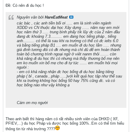
Ðề: Có nên đi du học !
Nguyên văn bởi
HareEatMeat
các bác , các anh tiền bối ơi ..... em là sinh viên ngành
XDDD vs CN thuộc đại học Xây dựng ...... năm nay em mới
học năm thứ 3 ..... trung bình phẩy tík lũy đc của 2 năm đầu
đang đc khoảng 7.3.......... em đang học tiếng pháp , tiếng
anh.......... có thể là sau khi ra trường có thể có đc ielts 6.0
và bằng tiếng pháp B1 .... em muốn đi du học lắm ..... nhưng
giá đình tương đói có đk nhưng mà chỉ đủ để em hoàn thành
toàn bộ chương trình ngoại ngữ ở viêt nanm thôi ....... còn
khả năng đi du học thì có nhưng mà thấy thương bố mẹ nên
em ko muốn xin bố mẹ cho đi tự túc ...... em muốn hỏi mọi
người :
- em có khả năng nhận đc học bổng đi du học bằng tiêng
pháp ( bỉ , canada , pháp .....)với kết quả học tập như thế sau
khi ra trường không học bổng 50 hay 75% cũng đc. và có
học bổng nào như vậy không ạ
Cám ơn mọ người
Theo anh biết thì hàng năm có rất nhiều sinh viên của DHXD ( XF,
PFIEV,...) du học Pháp và được học bổng 100%..Em có thể tìm hiểu
thông tin từ nhà trường ????