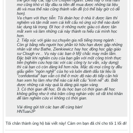
thế giới hay các tạp chí chuyên ngành. Điều này ở nhà nằm
mơ cũng khó vì lấy đâu ra tiền để mua được những tài liệu
đó và mua thế nào cũng thành vấn đề (có thể bây giờ có dễ
hơn).
Va chạm với thực tiễn: Tôi đoán học ở nhà ít được làm thí
nghiệm và tận mắt xem cái kết cấu nó ứng xử thế nào dưới
tác dụng tải trọng. ĐI học ở những nước giàu có được tận
mắt xem và làm những cái này thành ra hiểu cái mình học
hơn.
2. Tiếp xúc với giáo sư,chuyên gia nổi tiếng trong ngành :
Còn gì bằng nếu người học phần tử hữu hạn được gặp những
nhân vật như Bathe, Zienkiewicz hay học động học gặp giáo
sư Clough vv... Vụ này các bạn ở Mỹ chắc may mắn lắm.
Đặc biệt khi nghiên cứu của bạn gắn với một công trình thực
tiễn (nghiên cứu hợp tác với các công ty tư vấn, xây dựng)
thì cái bạn có còn đáng kể hơn nữa. Mặc dù mọi công ty đều
giấu giếm "ngón nghề" của họ và luôn đánh dấu tài liệu là
"confidential" bạn vẫn có thể ở mức độ nào đó tiếp cận hỏi
han xem họ làm như thế nào cái kết cấu "kính nể" đó. Biết
được những cái này quả là đáng giá ngàn vàng.
3. Có thời gian để học. Đi du học bạn có thời gian để học
không giống như ở nhà trăm công nghàn việc sẽ rất khó khăn
để làm nghiên cứu vì không có thời gian.
Vài dòng gửi tới các bạn để cùng bàn!
HNTuanJP
Tôi chân thành ủng hộ bài viết này! Cảm ơn bạn đã chỉ cho tôi 1 lối đi!