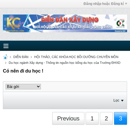
Đăng nhập hoặc Đăng kí
DIỄN ĐÀN
HỘI THẢO, CÁC KHÓA HỌC BỒI DƯỠNG CHUYÊN MÔN
Du học ngành Xây dựng - Thông tin nguồn học bổng du học của Trường ĐHXD
Có nên đi du học !
Lọc
Previous
1
2
3