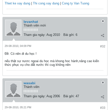
Thiet ke xay dung
|
Thi cong xay dung
|
Cong ty Van Tuong
levanhat
Thành viên mới
Tham gia ngày:
Aug 2010
Bài gởi:
6
29-08-2010, 04:09 PM
#32
Ðề: Có nên đi du học !
nếu thật sự nươc ngoai du học mà khong hoc hành,nâng cao kiến
thức phục vụ cho đất nước thì cug không nên
wasabi
Thành viên
Tham gia ngày:
Aug 2006
Bài gởi:
47
29-08-2010, 05:21 PM
#33