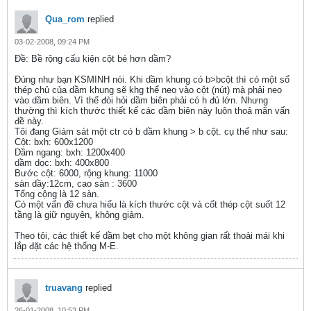
Qua_rom
replied
03-02-2008, 09:24 PM
Ðề: Bề rộng cấu kiện cột bé hơn dầm?
Đúng như bạn KSMINH nói. Khi dầm khung có b>bcột thì có một số
thép chủ của dầm khung sẽ khg thể neo vào cột (nút) mà phải neo
vào dầm biên. Vì thế đòi hỏi dầm biên phải có h đủ lớn. Nhưng
thường thì kích thước thiết kế các dầm biên này luôn thoả mãn vấn
đề này.
Tôi đang Giám sát một ctr có b dầm khung > b cột. cụ thể như sau:
Cột: bxh: 600x1200
Dầm ngang: bxh: 1200x400
dầm dọc: bxh: 400x800
Bước cột: 6000, rộng khung: 11000
sàn dầy:12cm, cao sàn : 3600
Tổng cộng là 12 sàn.
Có một vấn đề chưa hiểu là kích thước cột và cốt thép cột suốt 12
tầng là giữ nguyên, không giảm.
Theo tôi, các thiết kế dầm bẹt cho một không gian rất thoải mái khi
lắp đặt các hệ thống M-E.
truavang
replied
26-01-2008, 10:53 PM