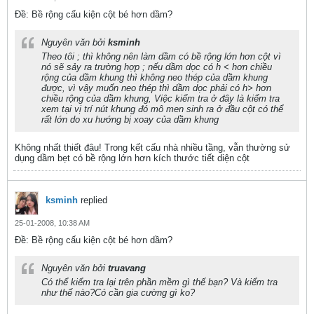
Ðề: Bề rộng cấu kiện cột bé hơn dầm?
Nguyên văn bởi
ksminh
Theo tôi ; thì không nên làm dầm có bề rộng lớn hơn cột vì
nó sẽ sảy ra trường hợp ; nếu dầm dọc có h < hơn chiều
rộng của dầm khung thì không neo thép của dầm khung
được, vì vậy muốn neo thép thì dầm dọc phải có h> hơn
chiều rộng của dầm khung, Việc kiểm tra ở đây là kiểm tra
xem tại vị trí nút khung đó mô men sinh ra ở đầu cột có thể
rất lớn do xu hướng bị xoay của dầm khung
Không nhất thiết đâu! Trong kết cấu nhà nhiều tầng, vẫn thường sử
dụng dầm bẹt có bề rộng lớn hơn kích thước tiết diện cột
ksminh
replied
25-01-2008, 10:38 AM
Ðề: Bề rộng cấu kiện cột bé hơn dầm?
Nguyên văn bởi
truavang
Có thể kiểm tra lại trên phần mềm gì thế bạn? Và kiểm tra
như thế nào?Có cần gia cường gì ko?