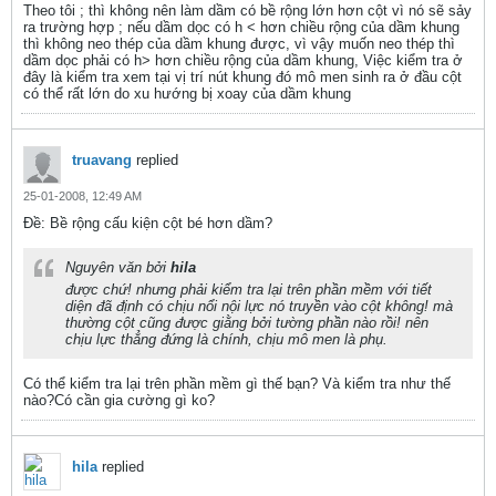
Theo tôi ; thì không nên làm dầm có bề rộng lớn hơn cột vì nó sẽ sảy
ra trường hợp ; nếu dầm dọc có h < hơn chiều rộng của dầm khung
thì không neo thép của dầm khung được, vì vậy muốn neo thép thì
dầm dọc phải có h> hơn chiều rộng của dầm khung, Việc kiểm tra ở
đây là kiểm tra xem tại vị trí nút khung đó mô men sinh ra ở đầu cột
có thể rất lớn do xu hướng bị xoay của dầm khung
truavang
replied
25-01-2008, 12:49 AM
Ðề: Bề rộng cấu kiện cột bé hơn dầm?
Nguyên văn bởi
hila
được chứ! nhưng phải kiểm tra lại trên phần mềm với tiết
diện đã định có chịu nổi nội lực nó truyền vào cột không! mà
thường cột cũng được giằng bởi tường phần nào rồi! nên
chịu lực thẳng đứng là chính, chịu mô men là phụ.
Có thể kiểm tra lại trên phần mềm gì thế bạn? Và kiểm tra như thế
nào?Có cần gia cường gì ko?
hila
replied