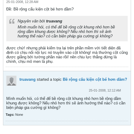
25-01-2008, 12:28 AM
Ðề: Bề rộng cấu kiện cột bé hơn dầm?
Nguyên văn bởi
truavang
Mình muốn hỏi, có thể để bề rộng cột khung nhỏ hơn bề
rộng dầm khung được không? Nếu nhỏ hơn thì sẽ ảnh
hưởng thế nào? có cần biện pháp gia cường gì không?
được chứ! nhưng phải kiểm tra lại trên phần mềm với tiết diện đã
định có chịu nổi nội lực nó truyền vào cột không! mà thường cột cũng
được giằng bởi tường phần nào rồi! nên chịu lực thẳng đứng là
chính, chịu mô men là phụ.
truavang
started a topic
Bề rộng cấu kiện cột bé hơn dầm?
25-01-2008, 12:12 AM
Mình muốn hỏi, có thể để bề rộng cột khung nhỏ hơn bề rộng dầm
khung được không? Nếu nhỏ hơn thì sẽ ảnh hưởng thế nào? có cần
biện pháp gia cường gì không?
Tags:
None