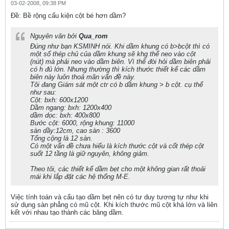
03-02-2008, 09:38 PM
Ðề: Bề rộng cấu kiện cột bé hơn dầm?
Nguyên văn bởi
Qua_rom
Đúng như bạn KSMINH nói. Khi dầm khung có b>bcột thì có
một số thép chủ của dầm khung sẽ khg thể neo vào cột
(nút) mà phải neo vào dầm biên. Vì thế đòi hỏi dầm biên phải
có h đủ lớn. Nhưng thường thì kích thước thiết kế các dầm
biên này luôn thoả mãn vấn đề này.
Tôi đang Giám sát một ctr có b dầm khung > b cột. cụ thể
như sau:
Cột: bxh: 600x1200
Dầm ngang: bxh: 1200x400
dầm dọc: bxh: 400x800
Bước cột: 6000, rộng khung: 11000
sàn dầy:12cm, cao sàn : 3600
Tổng cộng là 12 sàn.
Có một vấn đề chưa hiểu là kích thước cột và cốt thép cột
suốt 12 tầng là giữ nguyên, không giảm.
Theo tôi, các thiết kế dầm bẹt cho một không gian rất thoải
mái khi lắp đặt các hệ thống M-E.
Việc tính toán và cấu tạo dầm bẹt nên có tư duy tương tự như khi
sử dụng sàn phẳng có mũ cột. Khi kích thước mũ cột khá lớn và liên
kết với nhau tạo thành các băng dầm.