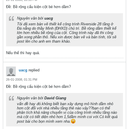
Ðề: Bề rộng cấu kiện cột bé hơn dầm?
Nguyên văn bởi
uacg
Tôi đã xem bản vẽ thiết kế công trình Riverside 28 tầng ở
Đà nẵng do thầy Minh (ĐHXD) chủ trì. Bề rộng dầm thiết kế
lớn hơn nhiều bề rộng của cột. Công trình này đã thi công
gần xong phần thô. Nếu xin được bản vẽ và bản tính, tôi sẽ
post lên cho anh em tham khảo.
Nếu thế thì hay quá.
uacg
replied
26-01-2008, 01:31 PM
Ðề: Bề rộng cấu kiện cột bé hơn dầm?
Nguyên văn bởi
David Giang
vấn đề hay đó.không biết bạn xây dựng mô hình dầm nhỏ
hơn cột đối với nhà nhiều tầng thê nào vậy??bạn có thể
phân tích khả năng chuyển vị của công trình nhiều tầng nào
mà cột có tiết diện nhỏ hơn 1,5dầm mình coi với.Có kết quả
post bài cho bọn mình xem nha.