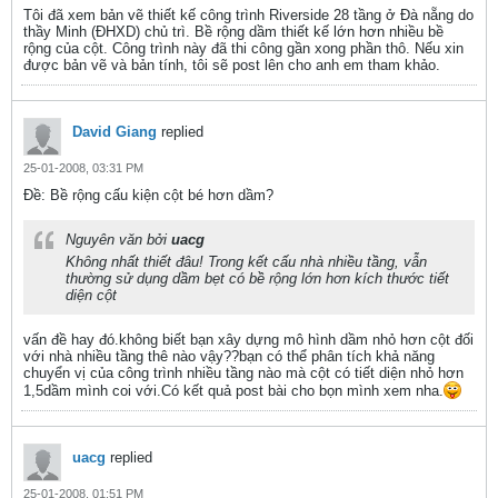
Tôi đã xem bản vẽ thiết kế công trình Riverside 28 tầng ở Đà nẵng do
thầy Minh (ĐHXD) chủ trì. Bề rộng dầm thiết kế lớn hơn nhiều bề
rộng của cột. Công trình này đã thi công gần xong phần thô. Nếu xin
được bản vẽ và bản tính, tôi sẽ post lên cho anh em tham khảo.
David Giang
replied
25-01-2008, 03:31 PM
Ðề: Bề rộng cấu kiện cột bé hơn dầm?
Nguyên văn bởi
uacg
Không nhất thiết đâu! Trong kết cấu nhà nhiều tầng, vẫn
thường sử dụng dầm bẹt có bề rộng lớn hơn kích thước tiết
diện cột
vấn đề hay đó.không biết bạn xây dựng mô hình dầm nhỏ hơn cột đối
với nhà nhiều tầng thê nào vậy??bạn có thể phân tích khả năng
chuyển vị của công trình nhiều tầng nào mà cột có tiết diện nhỏ hơn
1,5dầm mình coi với.Có kết quả post bài cho bọn mình xem nha.
uacg
replied
25-01-2008, 01:51 PM