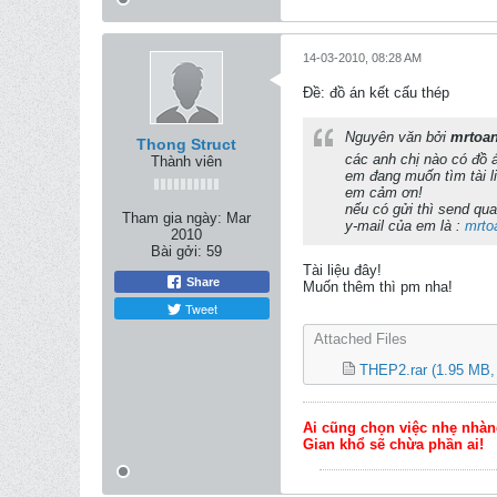
14-03-2010, 08:28 AM
Ðề: đồ án kết cấu thép
Nguyên văn bởi
mrtoa
Thong Struct
các anh chị nào có đồ
Thành viên
em đang muốn tìm tài l
em cảm ơn!
nếu có gửi thì send qu
Tham gia ngày:
Mar
y-mail của em là :
mrto
2010
Bài gởi:
59
Tài liệu đây!
Share
Muốn thêm thì pm nha!
Tweet
Attached Files
THEP2.rar
(1.95 MB,
Ai cũng chọn việc nhẹ nhàn
Gian khổ sẽ chừa phần ai!