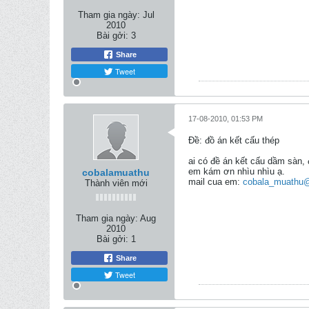
Tham gia ngày:
Jul
2010
Bài gởi:
3
Share
Tweet
17-08-2010, 01:53 PM
Ðề: đồ án kết cấu thép
ai có đề án kết cấu dầm sàn,
em kám ơn nhìu nhìu ạ.
cobalamuathu
mail cua em:
cobala_muathu
Thành viên mới
Tham gia ngày:
Aug
2010
Bài gởi:
1
Share
Tweet