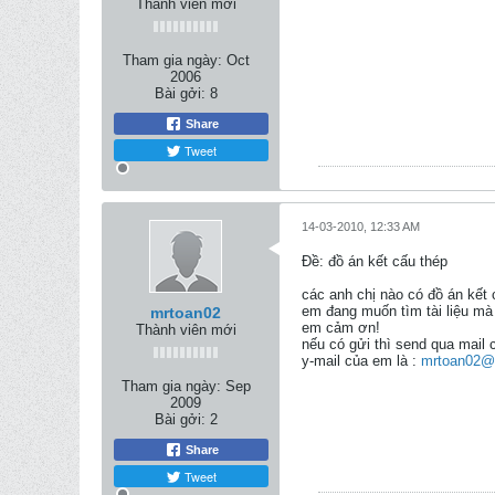
Thành viên mới
Tham gia ngày:
Oct
2006
Bài gởi:
8
Share
Tweet
14-03-2010, 12:33 AM
Ðề: đồ án kết cấu thép
các anh chị nào có đồ án kế
em đang muốn tìm tài liệu mà
mrtoan02
em cảm ơn!
Thành viên mới
nếu có gửi thì send qua mail 
y-mail của em là :
mrtoan02@
Tham gia ngày:
Sep
2009
Bài gởi:
2
Share
Tweet