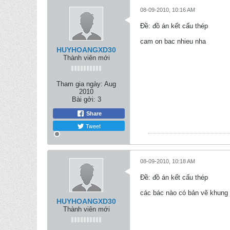
08-09-2010, 10:16 AM
Ðề: đồ án kết cấu thép
cam on bac nhieu nha
HUYHOANGXD30
Thành viên mới
Tham gia ngày:
Aug
2010
Bài gởi:
3
Share
Tweet
08-09-2010, 10:18 AM
Ðề: đồ án kết cấu thép
các bác nào có bản vẽ khung 
HUYHOANGXD30
Thành viên mới