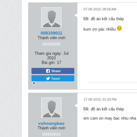
07-08-2010, 08:58 AM
Ðề: đồ án kết cấu thép
kum ơn pác nhiều
008109011
Thành viên mới
Tham gia ngày:
Jul
2010
Bài gởi:
17
Share
Tweet
17-08-2010, 01:20 PM
Ðề: đồ án kết cấu thép
em cam on may bac nhiu nha
vuhoangbac
Thành viên mới