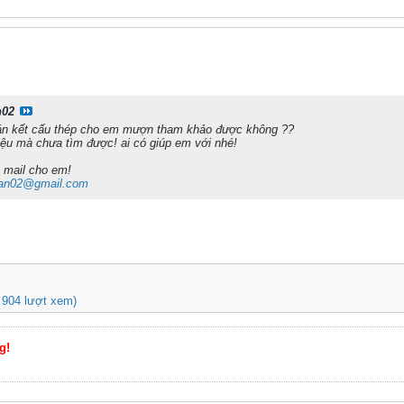
n02
 án kết cấu thép cho em mượn tham khảo được không ??
iệu mà chưa tìm được! ai có giúp em với nhé!
a mail cho em!
an02@gmail.com
 904 lượt xem)
g!