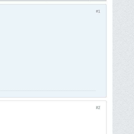
#1
#2