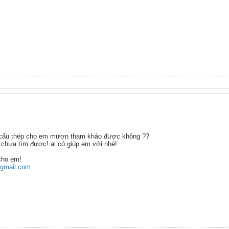
t cấu thép cho em mượn tham khảo được không ??
 chưa tìm được! ai có giúp em với nhé!
cho em!
gmail.com