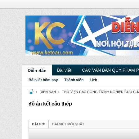
Bài viết
CÁC VĂN BẢN QUY PHẠM 
Diễn đàn
Bài viết hôm nay
Thành viên
Lịch
DIỄN ĐÀN
THƯ VIỆN CÁC CÔNG TRÌNH NGHIÊN CỨU CỦ
đồ án kết cấu thép
BÀI GỞI
BÀI VIẾT MỚI NHẤT