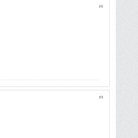
#8
#9