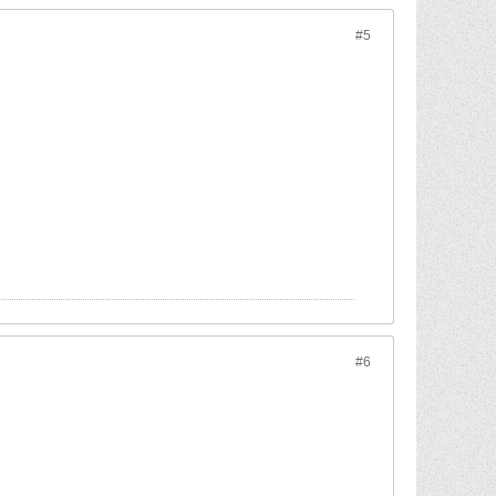
#5
#6