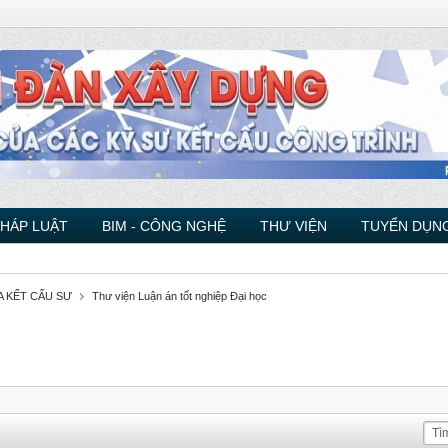
PHÁP LUẬT
BIM - CÔNG NGHỆ
THƯ VIỆN
TUYỂN DỤNG
A KẾT CẤU SƯ
Thư viện Luận án tốt nghiệp Đại học