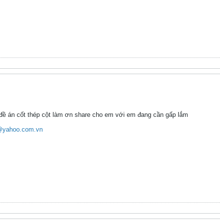
 đề án cốt thép cột làm ơn share cho em với em đang cần gấp lắm
@yahoo.com.vn