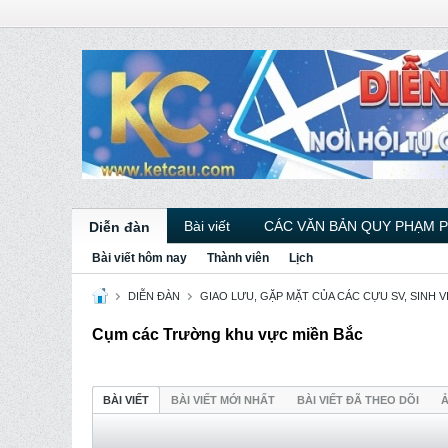
Bài viết
CÁC VĂN BẢN QUY PHẠM 
Diễn đàn
Bài viết hôm nay
Thành viên
Lịch
DIỄN ĐÀN
GIAO LƯU, GẶP MẶT CỦA CÁC CỰU SV, SINH 
Cụm các Trường khu vực miền Bắc
BÀI VIẾT
BÀI VIẾT MỚI NHẤT
BÀI VIẾT ĐÃ THEO DÕI