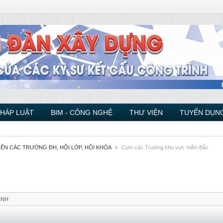
PHÁP LUẬT
BIM - CÔNG NGHỆ
THƯ VIỆN
TUYỂN DỤNG
VIÊN CÁC TRƯỜNG ĐH, HỘI LỚP, HỘI KHÓA
Cụm các Trường khu vực miền Bắc
ẢNH