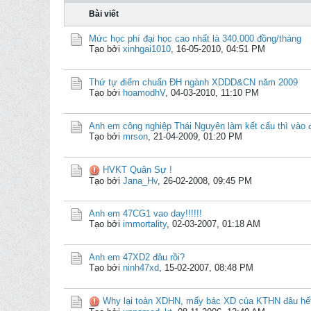
Bài viết
Mức học phí đại học cao nhất là 340.000 đồng/tháng
Tạo bởi
xinhgai1010
,
16-05-2010, 04:51 PM
Thứ tự điểm chuẩn ĐH ngành XDDD&CN năm 2009
Tạo bởi
hoamodhV
,
04-03-2010, 11:10 PM
Anh em công nghiệp Thái Nguyên làm kết cấu thì vào 
Tạo bởi
mrson
,
21-04-2009, 01:20 PM
HVKT Quân Sự !
Tạo bởi
Jana_Hv
,
26-02-2008, 09:45 PM
Anh em 47CG1 vao day!!!!!!
Tạo bởi
immortality
,
02-03-2007, 01:18 AM
Anh em 47XD2 đâu rồi?
Tạo bởi
ninh47xd
,
15-02-2007, 08:48 PM
Why lại toàn XDHN, mấy bác XD của KTHN đâu hết