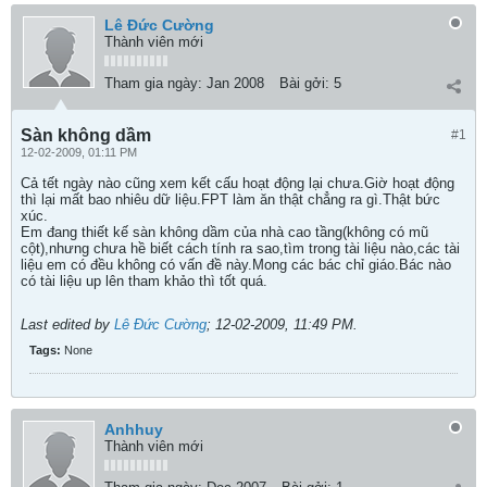
Lê Đức Cường
Thành viên mới
Tham gia ngày:
Jan 2008
Bài gởi:
5
Sàn không dầm
#1
12-02-2009, 01:11 PM
Cả tết ngày nào cũng xem kết cấu hoạt động lại chưa.Giờ hoạt động
thì lại mất bao nhiêu dữ liệu.FPT làm ăn thật chẳng ra gì.Thật bức
xúc.
Em đang thiết kế sàn không dầm của nhà cao tầng(không có mũ
cột),nhưng chưa hề biết cách tính ra sao,tìm trong tài liệu nào,các tài
liệu em có đều không có vấn đề này.Mong các bác chỉ giáo.Bác nào
có tài liệu up lên tham khảo thì tốt quá.
Last edited by
Lê Đức Cường
;
12-02-2009, 11:49 PM
.
Tags:
None
Anhhuy
Thành viên mới