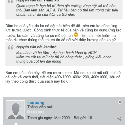
Nguyên văn bởi
Thanhxd
Quan trọng là bạn bố trí thép gia cường vùng cột đó thế nào
thôi.Bạn làm sàn ULT à. Tài liệu bạn có thể tỉm trong các tiêu
chuẩn và ví dụ của ACI và BS nhé.
Dầm bo quá yếu, do ko có cột sát biên để đỡ, nên em ko dùng ứng
lực trước được. Công trình thực tế của bản vẽ cũng ko dùng ứng lực
trước, ko dầm và cũng ko có mũ cột lun
. Em chỉ mới kiểm tra
thỏa đk chọc thủng thôi thì có ổn để nói với thầy hướng dẫn ko ạ?
Nguyên văn bởi
ksminh
đọc sách võ bá tầm , đại học bách khoa tp HCM ,
kiểm tra cắt tại mũ cột thì có công thức , giống kiểu chọc
thủng của cột lên đài móng
Bạn em có cuốn này, để em mượn xem. Mà em ko có mũ cột, chỉ có
cái cột và vách thôi, tiết diện 400x1000, 400x1200, 400x1600, liệu có
lấy theo công thức của sách này ko?.
ksquang
Thành viên mới
Tham gia ngày:
Mar 2009
Bài gởi:
18