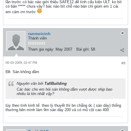
lần trước có bác nào giới thiệu SAFE12 để tính cấu kiện ULT. ko bít
có bản ***** chưa vậy? bác nào bít chỗ nào bán chỉ giùm em 1 cái.
em cám ơn trước
ranmoixinh
Thành viên
Tham gia ngày:
May 2007
Bài gởi:
58
06-03-2009, 02:47 PM
#8
Ðề: Sàn không dầm
Nguyên văn bởi
TallBuilding
Các bác cho em hỏi sàn không dầm vượt được nhịp bao
nhiêu là lớn nhất vậy?
tùy theo tính kinh tế. theo lý thuyết thì bn chẳng dc ( sàn dày) thống
thường bên mình làm 9m sàn dày 200 và có mũ cột cao 400