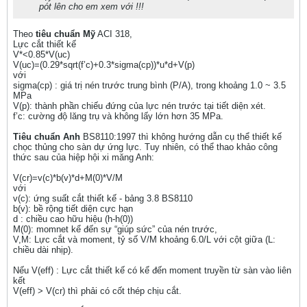
pót lên cho em xem với !!!
Theo
tiêu chuẩn Mỹ
ACI 318,
Lực cắt thiết kế
V*<0.85*V(uc)
V(uc)=(0.29*sqrt(f’c)+0.3*sigma(cp))*u*d+V(p)
với
sigma(cp) : giá trị nén trước trung bình (P/A), trong khoảng 1.0 ~ 3.5
MPa
V(p): thành phần chiếu đứng của lực nén trước tại tiết diện xét.
f’c: cường độ lăng trụ và không lấy lớn hơn 35 MPa.
Tiêu chuẩn Anh
BS8110:1997 thì không hướng dẫn cụ thể thiết kế
chọc thủng cho sàn dự ứng lực. Tuy nhiên, có thể thao khảo công
thức sau của hiệp hội xi măng Anh:
V(cr)=v(c)*b(v)*d+M(0)*V/M
với
v(c): ứng suất cắt thiết kế - bảng 3.8 BS8110
b(v): bề rộng tiết diện cực hạn
d : chiều cao hữu hiệu (h-h(0))
M(0): momnet kể đến sự “giúp sức” của nén trước,
V,M: Lực cắt và moment, tỷ số V/M khoảng 6.0/L với cột giữa (L:
chiều dài nhịp).
Nếu V(eff) : Lực cắt thiết kế có kể đến moment truyền từ sàn vào liên
kết
V(eff) > V(cr) thì phải có cốt thép chịu cắt.