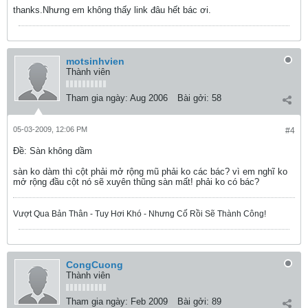
thanks.Nhưng em không thấy link đâu hết bác ơi.
motsinhvien
Thành viên
Tham gia ngày:
Aug 2006
Bài gởi:
58
05-03-2009, 12:06 PM
#4
Ðề: Sàn không dầm
sàn ko dàm thì cột phải mở rộng mũ phải ko các bác? vì em nghĩ ko
mở rộng đầu cột nó sẽ xuyên thũng sàn mất! phải ko có bác?
Vượt Qua Bản Thân - Tuy Hơi Khó - Nhưng Cố Rồi Sẽ Thành Công!
CongCuong
Thành viên
Tham gia ngày:
Feb 2009
Bài gởi:
89