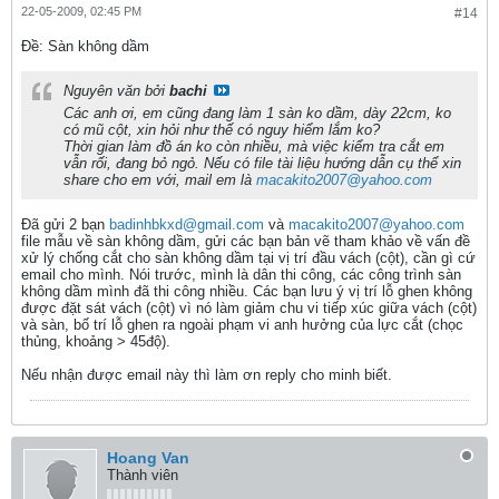
22-05-2009, 02:45 PM
#14
Ðề: Sàn không dầm
Nguyên văn bởi
bachi
Các anh ơi, em cũng đang làm 1 sàn ko dầm, dày 22cm, ko
có mũ cột, xin hỏi như thế có nguy hiểm lắm ko?
Thời gian làm đồ án ko còn nhiều, mà việc kiểm tra cắt em
vẫn rối, đang bỏ ngỏ. Nếu có file tài liệu hướng dẫn cụ thể xin
share cho em với, mail em là
macakito2007@yahoo.com
Đã gửi 2 bạn
badinhbkxd@gmail.com
và
macakito2007@yahoo.com
file mẫu về sàn không dầm, gửi các bạn bản vẽ tham khảo về vấn đề
xử lý chống cắt cho sàn không dầm tại vị trí đầu vách (cột), cần gì cứ
email cho mình. Nói trước, mình là dân thi công, các công trình sàn
không dầm mình đã thi công nhiều. Các bạn lưu ý vị trí lỗ ghen không
được đặt sát vách (cột) vì nó làm giảm chu vi tiếp xúc giữa vách (cột)
và sàn, bố trí lỗ ghen ra ngoài phạm vi anh hưởng của lực cắt (chọc
thủng, khoảng > 45độ).
Nếu nhận được email này thì làm ơn reply cho minh biết.
Hoang Van
Thành viên