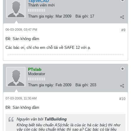
TapVeCAD
Thành viên mới
Tham gia ngày:
Mar 2009
Bài gởi:
17
06-03-2009, 03:47 PM
#9
Ðề: Sàn không dầm
Các bác ơi, chỉ cho em chỗ tải về SAFE 12 với ạ.
PTslab
Moderator
Tham gia ngày:
Feb 2009
Bài gởi:
203
07-03-2009, 11:30 AM
#10
Ðề: Sàn không dầm
Nguyên văn bởi
TallBuilding
Không biết tiêu chuẩn AS(chắc là của úc hả các bác) thì như
vậy còn các tiêu chuẩn khác thì sao ạ? Các bác có tài liệu