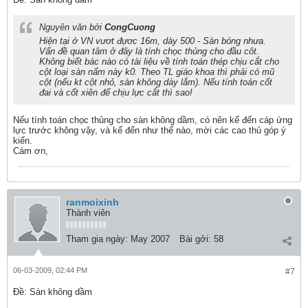
Nguyên văn bởi
CongCuong
Hiện tại ở VN vươt đựơc 16m, dày 500 - Sàn bóng nhưa.
Vấn đề quan tâm ở đây là tính chọc thủng cho đầu côt.
Không biết bác nào có tài liệu về tính toán thép chịu cắt cho
cột loại sàn nấm này k0. Theo TL giáo khoa thì phải có mũ
cột (nếu kt cột nhỏ, sàn không dày lắm). Nếu tính toán cốt
đai và cốt xiên để chịu lực cắt thì sao!
Nếu tính toán chọc thủng cho sàn không dầm, có nên kể đến cáp ứng
lực trước không vậy, và kể đến như thế nào, mời các cao thủ góp ý
kiến.
Cám ơn,
ranmoixinh
Thành viên
Tham gia ngày:
May 2007
Bài gởi:
58
06-03-2009, 02:44 PM
#7
Ðề: Sàn không dầm