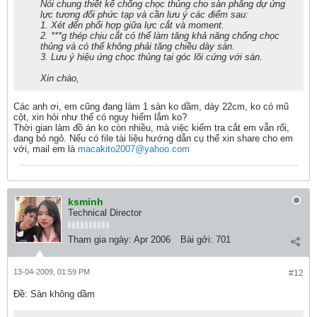
Nói chung thiết kế chống chọc thủng cho sàn phẳng dự ứng
lực tương đối phức tạp và cần lưu ý các điểm sau:
1. Xét đến phối hợp giữa lực cắt và moment.
2. ***g thép chịu cắt có thể làm tăng khả năng chống chọc
thủng và có thể không phải tăng chiều dày sàn.
3. Lưu ý hiệu ứng chọc thủng tại góc lõi cứng với sàn.
Xin chào,
Các anh ơi, em cũng đang làm 1 sàn ko dầm, dày 22cm, ko có mũ
cột, xin hỏi như thế có nguy hiểm lắm ko?
Thời gian làm đồ án ko còn nhiều, mà việc kiểm tra cắt em vẫn rối,
đang bỏ ngỏ. Nếu có file tài liệu hướng dẫn cụ thể xin share cho em
với, mail em là
macakito2007@yahoo.com
ksminh
Technical Director
Tham gia ngày:
Apr 2006
Bài gởi:
701
13-04-2009, 01:59 PM
#12
Ðề: Sàn không dầm