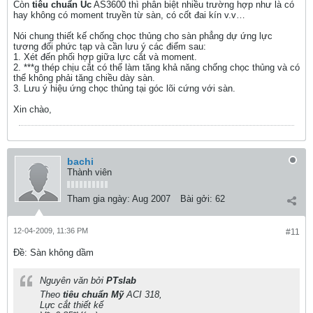
Còn
tiêu chuẩn Úc
AS3600 thì phân biệt nhiều trường hợp như là có
hay không có moment truyền từ sàn, có cốt đai kín v.v…
Nói chung thiết kế chống chọc thủng cho sàn phẳng dự ứng lực
tương đối phức tạp và cần lưu ý các điểm sau:
1. Xét đến phối hợp giữa lực cắt và moment.
2. ***g thép chịu cắt có thể làm tăng khả năng chống chọc thủng và có
thể không phải tăng chiều dày sàn.
3. Lưu ý hiệu ứng chọc thủng tại góc lõi cứng với sàn.
Xin chào,
bachi
Thành viên
Tham gia ngày:
Aug 2007
Bài gởi:
62
12-04-2009, 11:36 PM
#11
Ðề: Sàn không dầm
Nguyên văn bởi
PTslab
Theo
tiêu chuẩn Mỹ
ACI 318,
Lực cắt thiết kế