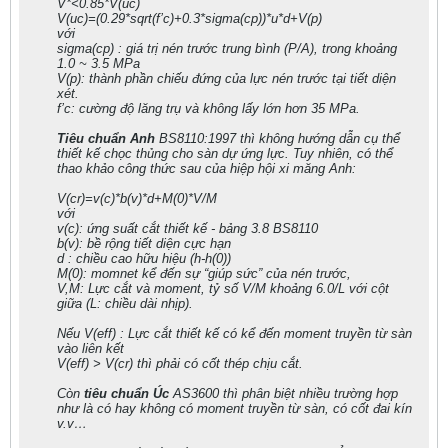
V*<0.85*V(uc)
V(uc)=(0.29*sqrt(f’c)+0.3*sigma(cp))*u*d+V(p)
với
sigma(cp) : giá trị nén trước trung bình (P/A), trong khoảng
1.0 ~ 3.5 MPa
V(p): thành phần chiếu đứng của lực nén trước tại tiết diện
xét.
f’c: cường độ lăng trụ và không lấy lớn hơn 35 MPa.
Tiêu chuẩn Anh
BS8110:1997 thì không hướng dẫn cụ thể
thiết kế chọc thủng cho sàn dự ứng lực. Tuy nhiên, có thể
thao khảo công thức sau của hiệp hội xi măng Anh:
V(cr)=v(c)*b(v)*d+M(0)*V/M
với
v(c): ứng suất cắt thiết kế - bảng 3.8 BS8110
b(v): bề rộng tiết diện cực hạn
d : chiều cao hữu hiệu (h-h(0))
M(0): momnet kể đến sự “giúp sức” của nén trước,
V,M: Lực cắt và moment, tỷ số V/M khoảng 6.0/L với cột
giữa (L: chiều dài nhịp).
Nếu V(eff) : Lực cắt thiết kế có kể đến moment truyền từ sàn
vào liên kết
V(eff) > V(cr) thì phải có cốt thép chịu cắt.
Còn
tiêu chuẩn Úc
AS3600 thì phân biệt nhiều trường hợp
như là có hay không có moment truyền từ sàn, có cốt đai kín
v.v…