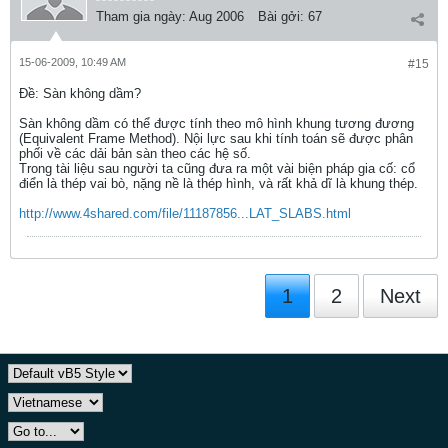
Tham gia ngày:
Aug 2006
Bài gởi:
67
15-06-2009, 10:49 AM
#15
Ðề: Sàn không dầm?
Sàn không dầm có thể được tính theo mô hình khung tương đương
(Equivalent Frame Method). Nội lực sau khi tính toán sẽ được phân
phối về các dải bản sàn theo các hệ số.
Trong tài liệu sau người ta cũng đưa ra một vài biện pháp gia cố: cổ
điển là thép vai bò, nặng nề là thép hình, và rất khả dĩ là khung thép.
http://www.4shared.com/file/11187856...LAT_SLABS.html
1
2
Next