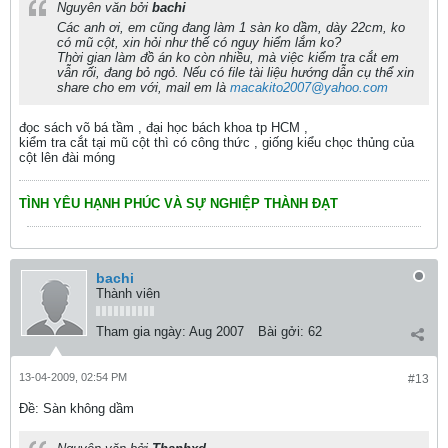
Nguyên văn bởi
bachi
Các anh ơi, em cũng đang làm 1 sàn ko dầm, dày 22cm, ko
có mũ cột, xin hỏi như thế có nguy hiểm lắm ko?
Thời gian làm đồ án ko còn nhiều, mà việc kiểm tra cắt em
vẫn rối, đang bỏ ngỏ. Nếu có file tài liệu hướng dẫn cụ thể xin
share cho em với, mail em là
macakito2007@yahoo.com
đọc sách võ bá tầm , đại học bách khoa tp HCM ,
kiểm tra cắt tại mũ cột thì có công thức , giống kiểu chọc thủng của
cột lên đài móng
TÌNH YÊU HẠNH PHÚC VÀ SỰ NGHIỆP THÀNH ĐẠT
bachi
Thành viên
Tham gia ngày:
Aug 2007
Bài gởi:
62
13-04-2009, 02:54 PM
#13
Ðề: Sàn không dầm