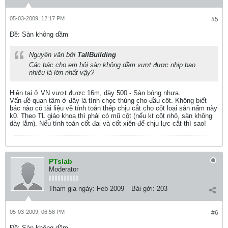
05-03-2009, 12:17 PM
#5
Ðề: Sàn không dầm
Nguyên văn bởi
TallBuilding
Các bác cho em hỏi sàn không dầm vượt được nhịp bao
nhiêu là lớn nhất vậy?
Hiện tại ở VN vươt đựơc 16m, dày 500 - Sàn bóng nhưa.
Vấn đề quan tâm ở đây là tính chọc thủng cho đầu côt. Không biết
bác nào có tài liệu về tính toán thép chịu cắt cho cột loại sàn nấm này
k0. Theo TL giáo khoa thì phải có mũ cột (nếu kt cột nhỏ, sàn không
dày lắm). Nếu tính toán cốt đai và cốt xiên để chịu lực cắt thì sao!
PTslab
Moderator
Tham gia ngày:
Feb 2009
Bài gởi:
203
05-03-2009, 06:58 PM
#6
Ðề: Sàn không dầm