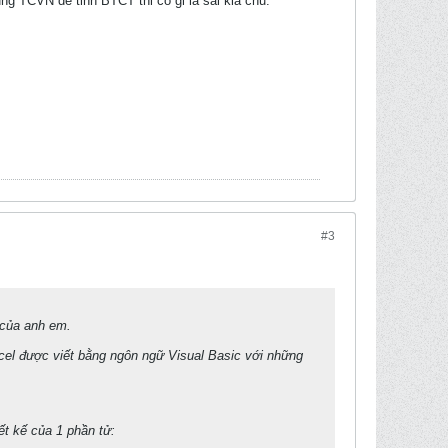
ung TCVN de tinh BTCT thi co gi la sai kia chu.
#3
 của anh em.
cel được viết bằng ngôn ngữ Visual Basic với những
iết kế của 1 phần tử: