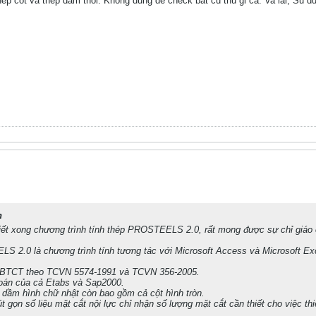
thep cot va thep dam thoi. Khong dung de check bat cu thu gi ca. Va lai, Su d
n
viết xong chương trình tính thép PROSTEELS 2.0, rất mong được sự chỉ giáo
 2.0 là chương trình tính tương tác với Microsoft Access và Microsoft Ex
m BTCT theo TCVN 5574-1991 và TCVN 356-2005.
 toán của cả Etabs và Sap2000.
à dầm hình chữ nhật còn bao gồm cả cột hình tròn.
út gọn số liệu mặt cắt nội lực chỉ nhận số lượng mặt cắt cần thiết cho việc th