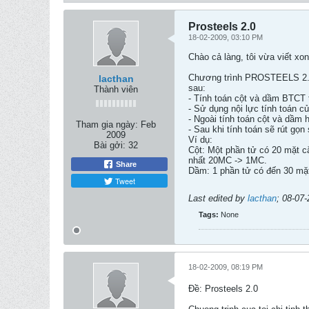
Prosteels 2.0
18-02-2009, 03:10 PM
Chào cả làng, tôi vừa viết x
Chương trình PROSTEELS 2.0 l
lacthan
sau:
Thành viên
- Tính toán cột và dầm BTCT
- Sử dụng nội lực tính toán 
- Ngoài tính toán cột và dầm 
Tham gia ngày:
Feb
- Sau khi tính toán sẽ rút gọn
2009
Ví dụ:
Bài gởi:
32
Cột: Một phần tử có 20 mặt cắt
nhất 20MC -> 1MC.
Share
Dầm: 1 phần tử có đến 30 mặt c
Tweet
Last edited by
lacthan
;
08-07-
Tags:
None
18-02-2009, 08:19 PM
Ðề: Prosteels 2.0