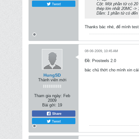
Tweet
Cột: Một phần tử có 20 m
thép lớn nhất 20MC ->
Dầm: 1 phần tử có đến 3
Thanks bác nhé, để mình test
08-06-2009, 10:45 AM
Ðề: Prosteels 2.0
bác chủ thớt cho mình xin cá
HungSD
Thành viên mới
Tham gia ngày:
Feb
2009
Bài gởi:
19
Share
Tweet