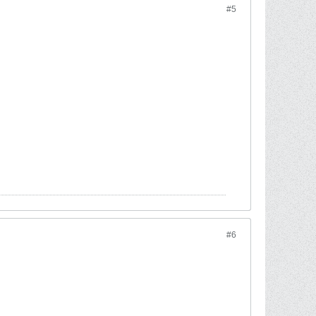
#5
#6