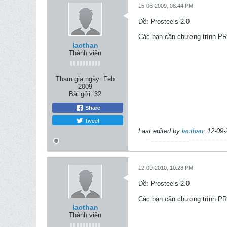
15-06-2009, 08:44 PM
Ðề: Prosteels 2.0
Các bạn cần chương trình P
lacthan
Thành viên
Tham gia ngày:
Feb
2009
Bài gởi:
32
Share
Tweet
Last edited by
lacthan
;
12-09-
12-09-2010, 10:28 PM
Ðề: Prosteels 2.0
Các bạn cần chương trình P
lacthan
Thành viên