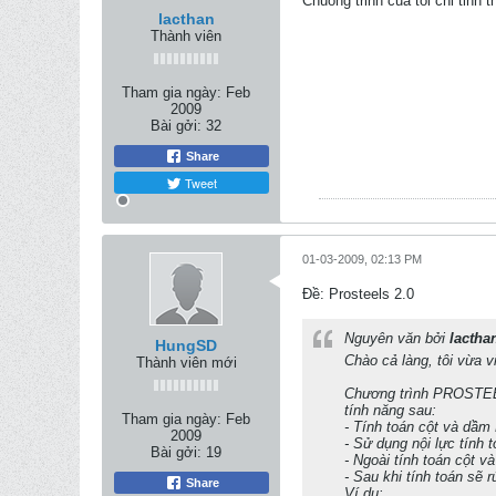
Chuong trinh cua toi chi tinh 
lacthan
Thành viên
Tham gia ngày:
Feb
2009
Bài gởi:
32
Share
Tweet
01-03-2009, 02:13 PM
Ðề: Prosteels 2.0
Nguyên văn bởi
lactha
HungSD
Chào cả làng, tôi vừa 
Thành viên mới
Chương trình PROSTEELS
tính năng sau:
Tham gia ngày:
Feb
- Tính toán cột và dầ
2009
- Sử dụng nội lực tính
Bài gởi:
19
- Ngoài tính toán cột v
- Sau khi tính toán sẽ r
Share
Ví dụ: