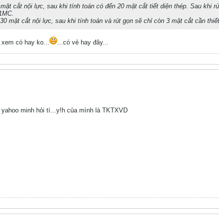
ặt cắt nội lực, sau khi tính toán có đến 20 mặt cắt tiết diện thép. Sau khi rút
 1MC.
0 mặt cắt nội lực, sau khi tính toán và rút gọn sẽ chỉ còn 3 mặt cắt cần thiết
 xem có hay ko...
...có vẻ hay đây...
i yahoo minh hỏi tí...y!h của mình là TKTXVD