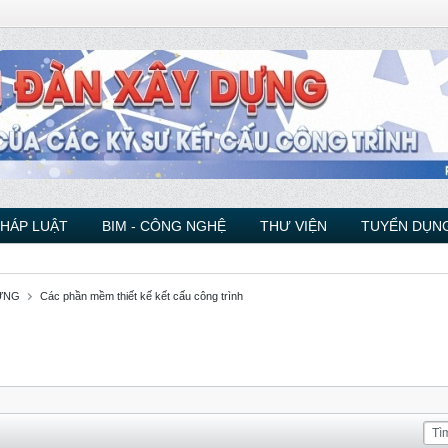
PHÁP LUẬT
BIM - CÔNG NGHỆ
THƯ VIỆN
TUYỂN DỤNG
ỰNG
Các phần mềm thiết kế kết cấu công trình