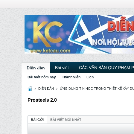
Bài viết
CÁC VĂN BẢN QUY PHẠM 
Diễn đàn
Bài viết hôm nay
Thành viên
Lịch
DIỄN ĐÀN
ỨNG DỤNG TIN HỌC TRONG THIẾT KẾ XÂY D
Prosteels 2.0
BÀI GỞI
BÀI VIẾT MỚI NHẤT