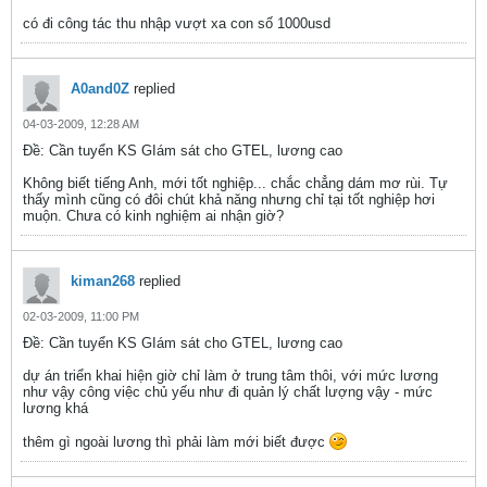
có đi công tác thu nhập vượt xa con số 1000usd
A0and0Z
replied
04-03-2009, 12:28 AM
Ðề: Cần tuyển KS GIám sát cho GTEL, lương cao
Không biết tiếng Anh, mới tốt nghiệp... chắc chẳng dám mơ rùi. Tự
thấy mình cũng có đôi chút khả năng nhưng chỉ tại tốt nghiệp hơi
muộn. Chưa có kinh nghiệm ai nhận giờ?
kiman268
replied
02-03-2009, 11:00 PM
Ðề: Cần tuyển KS GIám sát cho GTEL, lương cao
dự án triển khai hiện giờ chỉ làm ở trung tâm thôi, với mức lương
như vậy công việc chủ yếu như đi quản lý chất lượng vậy - mức
lương khá
thêm gì ngoài lương thì phải làm mới biết được