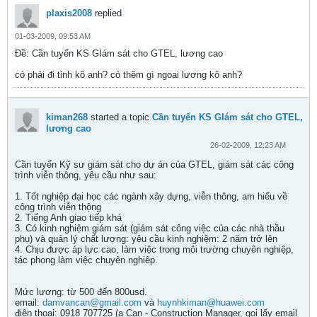
plaxis2008
replied
01-03-2009, 09:53 AM
Ðề: Cần tuyển KS GIám sát cho GTEL, lương cao
có phải đi tỉnh kô anh? có thêm gì ngoai lương kô anh?
kiman268
started a topic
Cần tuyển KS GIám sát cho GTEL,
lương cao
26-02-2009, 12:23 AM
Cần tuyển Kỹ sư giám sát cho dự án của GTEL, giám sát các công
trình viễn thông, yêu cầu như sau:
1. Tốt nghiệp đại học các ngành xây dựng, viễn thông, am hiểu về
công trình viễn thộng
2. Tiếng Anh giao tiếp khá
3. Có kinh nghiệm giám sát (giám sát công việc của các nhà thầu
phụ) và quản lý chất lượng: yêu cầu kinh nghiệm: 2 năm trở lên
4. Chịu được áp lực cao, làm việc trong môi trường chuyên nghiệp,
tác phong làm việc chuyên nghiêp.
Mức lương: từ 500 đến 800usd.
email:
damvancan@gmail.com
và
huynhkiman@huawei.com
điện thoại: 0918 707725 (a Can - Construction Manager, gọi lấy email