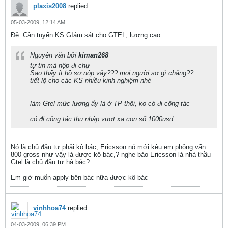
plaxis2008
replied
05-03-2009, 12:14 AM
Ðề: Cần tuyển KS GIám sát cho GTEL, lương cao
Nguyên văn bởi
kiman268
tự tin mà nộp đi chự
Sao thấy ít hồ sơ nộp vây??? mọi người sợ gì chăng??
tiết lộ cho các KS nhiều kinh nghiệm nhé
làm Gtel mức lương ấy là ở TP thôi, ko có đi công tác
có đi công tác thu nhập vượt xa con số 1000usd
Nó là chủ đầu tư phải kô bác, Ericsson nó mới kêu em phỏng vấn
800 gross như vậy là được kô bác,? nghe bảo Ericsson là nhà thầu
Gtel là chủ đầu tư hả bác?
Em giờ muốn apply bên bác nữa được kô bác
vinhhoa74
replied
04-03-2009, 06:39 PM