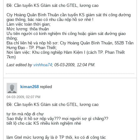
Ðề: Cần tuyển KS GIám sát cho GTEL, lương cao
Cty Hoàng Quân Bình Thuận cần tuyển KS giám sát thi công đường
giao thông, bác nào có nhu cầu nộp hồ sơ nhé !
Làm việc toàn thời gian;
Mức lương: thõa thuận
Ưu tiên người có kinh nghiệm thi công hoặc giám sát đường giao
thông;
Địa chỉ liên hệ và nôp hồ sơ: Cty Hoàng Quân Bình Thuận, 552B Trần
Hưng Đạo - TP. Phan Thiết;
Nơi làm việc: Khu công nghiệp Hàm Kiệm I (cách TP. Phan Thiết
7km)
Last edited by
vinhhoa74
;
05-03-2009, 12:04 PM
.
kiman268
replied
04-03-2009, 02:07 PM
Ðề: Cần tuyển KS GIám sát cho GTEL, lương cao
tự tin mà nộp đi chự
Sao thấy ít hồ sơ nộp vây??? mọi người sợ gì chăng??
tiết lộ cho các KS nhiều kinh nghiệm nhé
làm Gtel mức lương ấy là ở TP thôi, ko có đi công tác