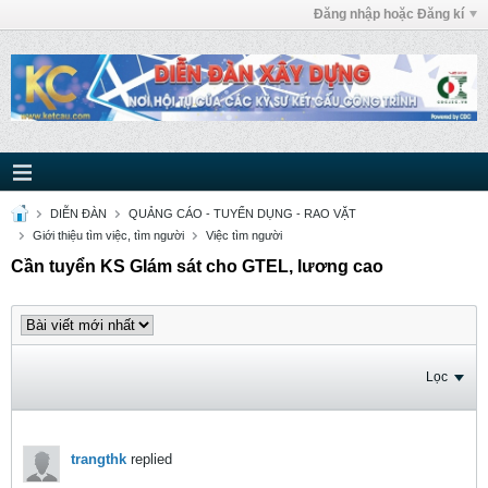
Đăng nhập hoặc Đăng kí
DIỄN ĐÀN
QUẢNG CÁO - TUYỂN DỤNG - RAO VẶT
Giới thiệu tìm việc, tìm người
Việc tìm người
Cần tuyển KS GIám sát cho GTEL, lương cao
Lọc
trangthk
replied