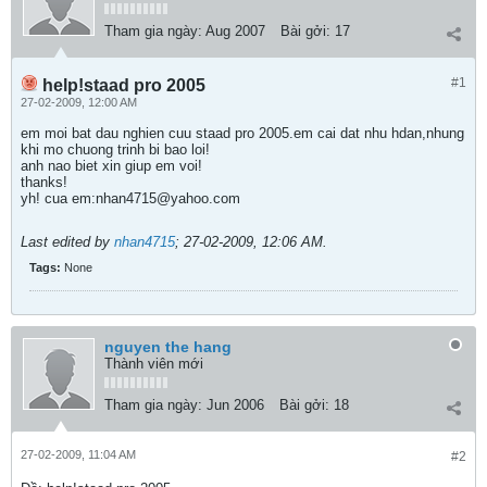
Tham gia ngày:
Aug 2007
Bài gởi:
17
#1
help!staad pro 2005
27-02-2009, 12:00 AM
em moi bat dau nghien cuu staad pro 2005.em cai dat nhu hdan,nhung
khi mo chuong trinh bi bao loi!
anh nao biet xin giup em voi!
thanks!
yh! cua em:nhan4715@yahoo.com
Last edited by
nhan4715
;
27-02-2009, 12:06 AM
.
Tags:
None
nguyen the hang
Thành viên mới
Tham gia ngày:
Jun 2006
Bài gởi:
18
27-02-2009, 11:04 AM
#2