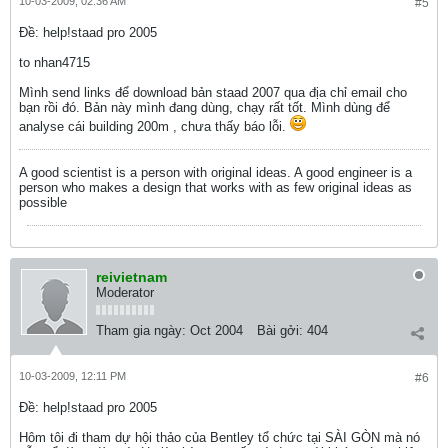
10-03-2009, 02:36 AM
#5
Ðề: help!staad pro 2005
to nhan4715
Mình send links để download bản staad 2007 qua địa chỉ email cho
bạn rồi đó. Bản này mình đang dùng, chạy rất tốt. Mình dùng để
analyse cái building 200m , chưa thấy báo lỗi.
A good scientist is a person with original ideas. A good engineer is a
person who makes a design that works with as few original ideas as
possible
reivietnam
Moderator
Tham gia ngày:
Oct 2004
Bài gởi:
404
10-03-2009, 12:11 PM
#6
Ðề: help!staad pro 2005
Hôm tôi đi tham dự hội thảo của Bentley tổ chức tại SÀI GÒN mà nó