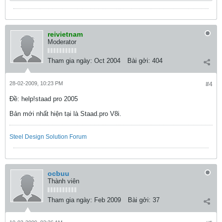
reivietnam
Moderator
Tham gia ngày:
Oct 2004
Bài gởi:
404
28-02-2009, 10:23 PM
#4
Ðề: help!staad pro 2005
Bản mới nhất hiện tại là Staad.pro V8i.
Steel Design Solution Forum
ocbuu
Thành viên
Tham gia ngày:
Feb 2009
Bài gởi:
37