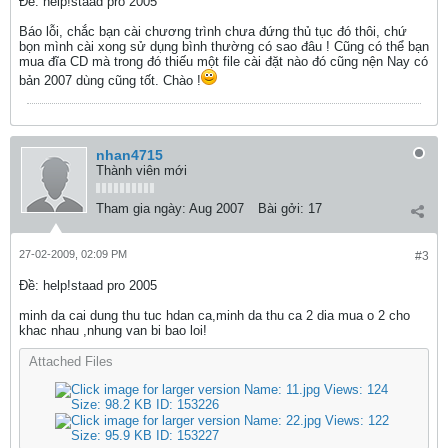
Ðề: help!staad pro 2005
Báo lỗi, chắc bạn cài chương trình chưa đứng thủ tục đó thôi, chứ
bọn mình cài xong sử dụng bình thường có sao đâu ! Cũng có thể bạn
mua đĩa CD mà trong đó thiếu một file cài đặt nào đó cũng nện Nay có
bản 2007 dùng cũng tốt. Chào !
nhan4715
Thành viên mới
Tham gia ngày:
Aug 2007
Bài gởi:
17
27-02-2009, 02:09 PM
#3
Ðề: help!staad pro 2005
minh da cai dung thu tuc hdan ca,minh da thu ca 2 dia mua o 2 cho
khac nhau ,nhung van bi bao loi!
Attached Files