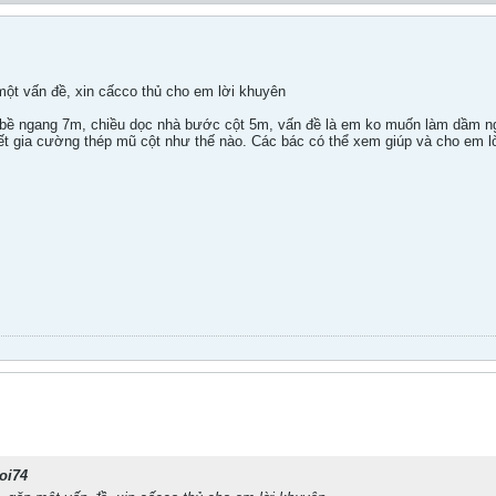
ột vấn đề, xin cấcco thủ cho em lời khuyên
, bề ngang 7m, chiều dọc nhà bước cột 5m, vấn đề là em ko muốn làm dầm 
 gia cường thép mũ cột như thế nào. Các bác có thể xem giúp và cho em lời
oi74