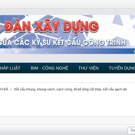
PHÁP LUẬT
BIM - CÔNG NGHỆ
THƯ VIỆN
TUYỂN DỤNG
CH ĐÁ
Kết cấu khung, khung-vách, vách cứng, lõi bê tông cốt thép, kết cấu gạch đá