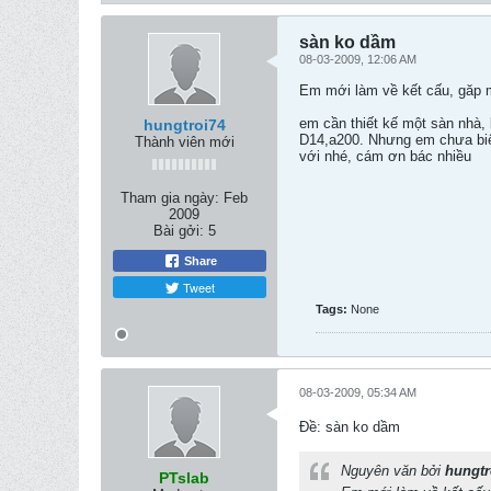
sàn ko dầm
08-03-2009, 12:06 AM
Em mới làm về kết cấu, găp m
em cần thiết kế một sàn nhà
hungtroi74
D14,a200. Nhưng em chưa biết
Thành viên mới
với nhé, cám ơn bác nhiều
Tham gia ngày:
Feb
2009
Bài gởi:
5
Share
Tweet
Tags:
None
08-03-2009, 05:34 AM
Ðề: sàn ko dầm
Nguyên văn bởi
hungtr
PTslab