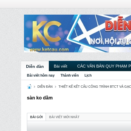
Bài viết
CÁC VĂN BẢN QUY PHẠM 
Diễn đàn
Bài viết hôm nay
Thành viên
Lịch
DIỄN ĐÀN
THIẾT KẾ KẾT CẤU CÔNG TRÌNH BTCT VÀ GẠ
sàn ko dầm
BÀI GỞI
BÀI VIẾT MỚI NHẤT