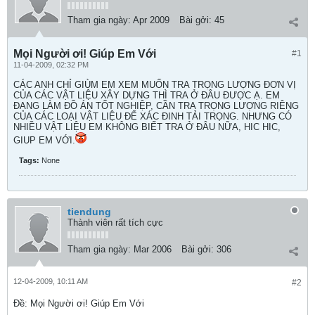
Tham gia ngày:
Apr 2009
Bài gởi:
45
Mọi Người ơi! Giúp Em Với
#1
11-04-2009, 02:32 PM
CÁC ANH CHỈ GIÙM EM XEM MUỐN TRA TRỌNG LƯỢNG ĐƠN VỊ
CỦA CÁC VẬT LIỆU XÂY DỰNG THÌ TRA Ở ĐÂU ĐƯỢC Ạ. EM
ĐANG LÀM ĐỒ ÁN TỐT NGHIỆP, CẦN TRA TRỌNG LƯỢNG RIÊNG
CỦA CÁC LOẠI VẬT LIỆU ĐỂ XÁC ĐINH TẢI TRỌNG. NHƯNG CÓ
NHIỀU VẬT LIỆU EM KHÔNG BIẾT TRA Ở ĐÂU NỮA, HIC HIC,
GIUP EM VỚI.
Tags:
None
tiendung
Thành viên rất tích cực
Tham gia ngày:
Mar 2006
Bài gởi:
306
12-04-2009, 10:11 AM
#2
Ðề: Mọi Người ơi! Giúp Em Với