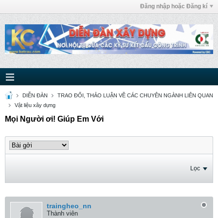
Đăng nhập hoặc Đăng kí
DIỄN ĐÀN
TRAO ĐỔI, THẢO LUẬN VỀ CÁC CHUYÊN NGÀNH LIÊN QUAN
Vật liệu xây dựng
Mọi Người ơi! Giúp Em Với
Lọc
traingheo_nn
Thành viên