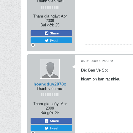
Thành viên mới
Tham gia ngày:
Apr
2009
Bài gởi:
25
Share
Tweet
06-05-2009, 01:45 PM
Ðề: Ban Ve Spt
hịcam on ban rat nhieu
hoangduy2078x
Thành viên mới
Tham gia ngày:
Apr
2009
Bài gởi:
25
Share
Tweet