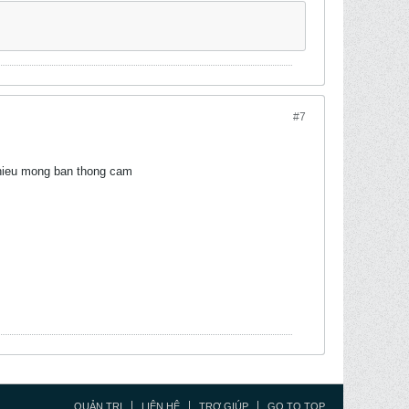
#7
 nhieu mong ban thong cam
QUẢN TRỊ
LIÊN HỆ
TRỢ GIÚP
GO TO TOP