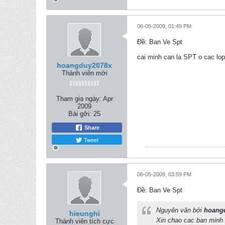
06-05-2009, 01:49 PM
Ðề: Ban Ve Spt
cai minh can la SPT o cac lo
hoangduy2078x
Thành viên mới
Tham gia ngày:
Apr
2009
Bài gởi:
25
Share
Tweet
06-05-2009, 03:59 PM
Ðề: Ban Ve Spt
Nguyên văn bởi
hoang
hieunghi
Xin chao cac ban minh 
Thành viên tích cực