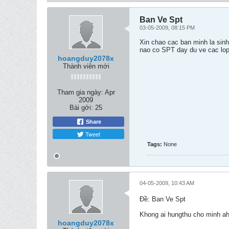
Ban Ve Spt
03-05-2009, 08:15 PM
Xin chao cac ban minh la sin
nao co SPT day du ve cac lop
hoangduy2078x
Thành viên mới
Tham gia ngày:
Apr
2009
Bài gởi:
25
Share
Tweet
Tags:
None
04-05-2009, 10:43 AM
Ðề: Ban Ve Spt
Khong ai hungthu cho minh ah
hoangduy2078x