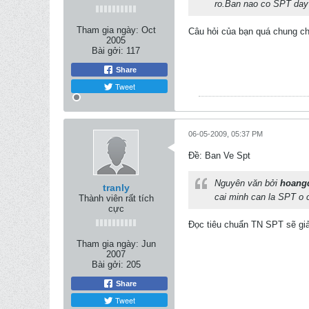
ro.Ban nao co SPT day 
Tham gia ngày:
Oct
Câu hỏi của bạn quá chung chu
2005
Bài gởi:
117
Share
Tweet
06-05-2009, 05:37 PM
Ðề: Ban Ve Spt
Nguyên văn bởi
hoang
tranly
cai minh can la SPT o 
Thành viên rất tích
cực
Đọc tiêu chuẩn TN SPT sẽ giả
Tham gia ngày:
Jun
2007
Bài gởi:
205
Share
Tweet