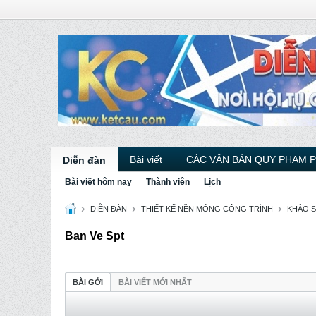
Bài viết
CÁC VĂN BẢN QUY PHẠM 
Diễn đàn
Bài viết hôm nay
Thành viên
Lịch
DIỄN ĐÀN
THIẾT KẾ NỀN MÓNG CÔNG TRÌNH
KHẢO S
Ban Ve Spt
BÀI GỞI
BÀI VIẾT MỚI NHẤT