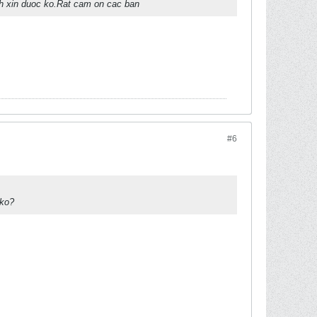
nh xin duoc ko.Rat cam on cac ban
#6
 ko?