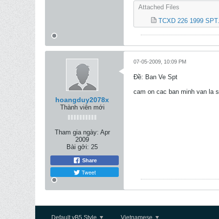
Attached Files
TCXD 226 1999 SPT.
07-05-2009, 10:09 PM
Ðề: Ban Ve Spt
cam on cac ban minh van la si
hoangduy2078x
Thành viên mới
Tham gia ngày:
Apr
2009
Bài gởi:
25
Share
Tweet
Default vB5 Style
Vietnamese