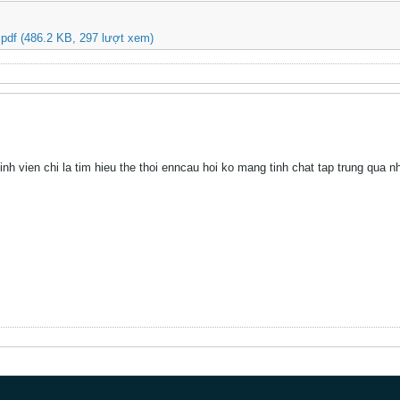
pdf
(486.2 KB, 297 lượt xem)
nh vien chi la tim hieu the thoi enncau hoi ko mang tinh chat tap trung qua