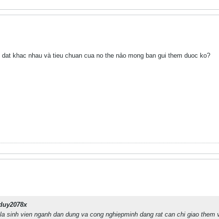
p dat khac nhau và tieu chuan cua no the nảo mong ban gui them duoc ko?
duy2078x
la sinh vien nganh dan dung va cong nghiẹpminh dang rat can chi giao them