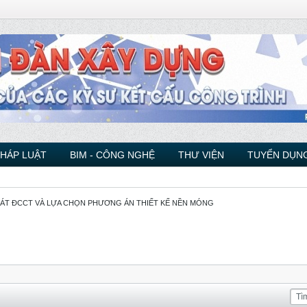
PHÁP LUẬT
BIM - CÔNG NGHỆ
THƯ VIỆN
TUYỂN DỤNG
ÁT ĐCCT VÀ LỰA CHỌN PHƯƠNG ÁN THIẾT KẾ NỀN MÓNG