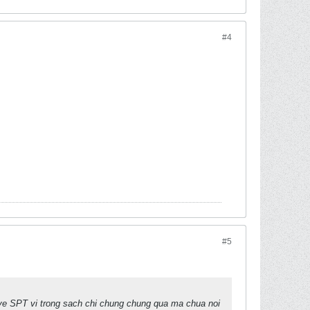
#4
#5
 ve SPT vi trong sach chi chung chung qua ma chua noi