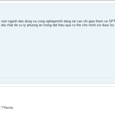
h vien nganh dan dung va cong nghiẹpminh dang rat can chi giao them ve SPT
 dia chat de xu ly phuong an mong dat hieu qua co the cho minh xin duoc k
`??hichic