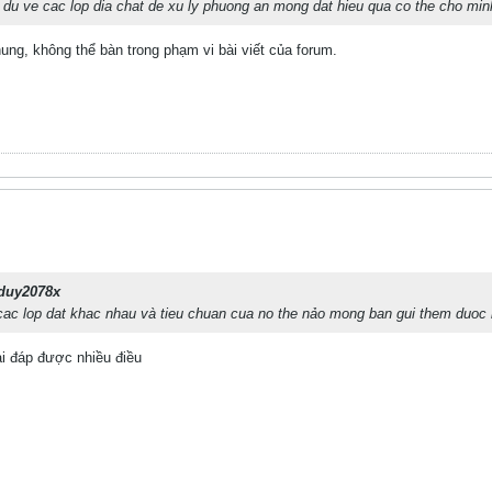
du ve cac lop dia chat de xu ly phuong an mong dat hieu qua co the cho mi
ng, không thể bàn trong phạm vi bài viết của forum.
duy2078x
cac lop dat khac nhau và tieu chuan cua no the nảo mong ban gui them duoc
i đáp được nhiều điều