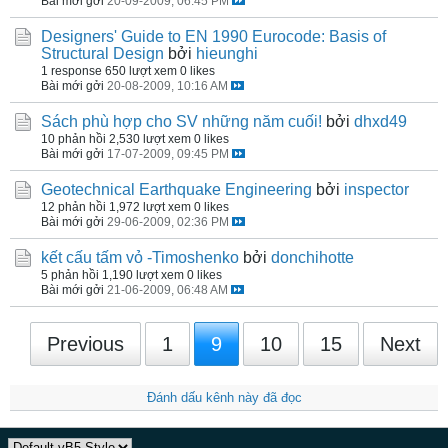
Bài mới gởi
20-09-2009, 06:45 PM
Designers' Guide to EN 1990 Eurocode: Basis of
Structural Design
bởi
hieunghi
1 response
650 lượt xem
0 likes
Bài mới gởi
20-08-2009, 10:16 AM
Sách phù hợp cho SV những năm cuối!
bởi
dhxd49
10 phản hồi
2,530 lượt xem
0 likes
Bài mới gởi
17-07-2009, 09:45 PM
Geotechnical Earthquake Engineering
bởi
inspector
12 phản hồi
1,972 lượt xem
0 likes
Bài mới gởi
29-06-2009, 02:36 PM
kết cấu tấm vỏ -Timoshenko
bởi
donchihotte
5 phản hồi
1,190 lượt xem
0 likes
Bài mới gởi
21-06-2009, 06:48 AM
Previous
1
9
10
15
Next
Đánh dấu kênh này đã đọc