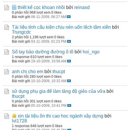
thiết kế cọc khoan nhồi
bởi
reinaxd
0 phản hồi
968 lượt xem
0 likes
Bài mới gởi
06-11-2009, 06:27 AM
Tài liệu tính cấu kiện chịu nén uốn lệch tâm xiên
bởi
Trungcdc
2 phản hồi
1,196 lượt xem
0 likes
Bài mới gởi
03-11-2009, 01:23 PM
Sổ tay bảo dưỡng đường ô tô
bởi
hoi_ngo
1 response
610 lượt xem
0 likes
Bài mới gởi
19-10-2009, 10:56 AM
anh chị cho em
bởi
thucpt
0 phản hồi
280 lượt xem
0 likes
Bài mới gởi
10-10-2009, 10:32 AM
sử dụng phụ gia để làm tăng độ giẻo của vữa
bởi
thucpt
0 phản hồi
301 lượt xem
0 likes
Bài mới gởi
05-10-2009, 10:41 PM
xin tài liệu ôn thi cao hoc ngành xây dựng
bởi
lvl1728
1 response
846 lượt xem
0 likes