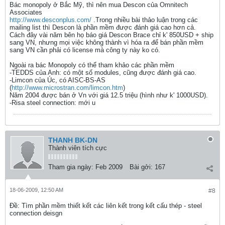
Bác monopoly ở Bắc Mỹ, thì nên mua Descon của Omnitech
Associates
http://www.desconplus.com/
.Trong nhiều bài thảo luận trong các
mailing list thì Descon là phần mềm được đánh giá cao hơn cả.
Cách đây vài năm bên họ báo giá Descon Brace chỉ k' 850USD + ship
sang VN, nhưng mọi việc không thành vì hóa ra để bán phần mềm
sang VN cần phải có license mà công ty này ko có.
Ngoài ra bác Monopoly có thể tham khảo các phần mềm
-TEDDS của Anh: có một số modules, cũng được đánh giá cao.
-Limcon của Úc, có AISC-BS-AS
(
http://www.microstran.com/limcon.htm
)
Năm 2004 được bán ở Vn với giá 12.5 triệu (hình như k' 1000USD).
-Risa steel connection: mới u
THANH BK-DN
Thành viên tích cực
Tham gia ngày:
Feb 2009
Bài gởi:
167
18-06-2009, 12:50 AM
#8
Ðề: Tìm phần mềm thiết kết các liên kết trong kết cấu thép - steel
connection deisgn