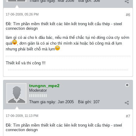
Tham gia ngày:
Mar 2006
Bài gởi:
306
17-06-2009, 05:26 PM
#6
Ðề: Tìm phần mềm thiết kết các liên kết trong kết cấu thép - steel
connection deisgn
làm gì có ai cho k đâu bác, nếu mà thế chắc tụi nó đóng cửa cty sớm
quá
, đơn giản là có ai cho thì mình xài hoặc bỏ công mà đi lụm
nhưng phải biết chỗ mà lụm
Thiết kế và thi công !!!
trungnn_mpe2
Moderator
Tham gia ngày:
Jan 2005
Bài gởi:
107
17-06-2009, 11:13 PM
#7
Ðề: Tìm phần mềm thiết kết các liên kết trong kết cấu thép - steel
connection deisgn