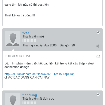
đang tìm, khi nào có thì post lên
Thiết kế và thi công !!!
tvsd
Thành viên mới
Tham gia ngày:
Apr 2006
Bài gởi:
29
18-09-2009, 06:15 PM
#12
Ðề: Tìm phần mềm thiết kết các liên kết trong kết cấu thép - steel
connection deisgn
http://dl9.rapidshare.de/files/47368...Nv.15.1sp1.rar
cHAC BAC DANG CAN CAI NAY
tiendung
Thành viên rất tích cực