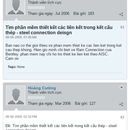
Thành viên tích cực
Tham gia ngày:
Jul 2006
Bài gởi:
183
Tìm phần mềm thiết kết các liên kết trong kết cấu
#1
thép - steel connection deisgn
08-06-2009, 07:46 AM
Ban nao co the gioi thieu ve phan mem thiet ke cac lien ket trong ket
cau thep khong. Hien gio minh chi biet ve Ram Connection cua
Bentley. phan mem nay chi ho tro thiet ke lien ket theo AISC.
Cam on
Tags:
None
Hoàng Cường
Thành viên tích cực
Tham gia ngày:
Mar 2006
Bài gởi:
127
08-06-2009, 02:18 PM
#2
Ðề: Tìm phần mềm thiết kết các liên kết trong kết cấu thép - steel