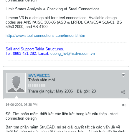
connection deisgn
Limit States Analysis & Checking of Steel Connections
Limcon V3 is a design aid for steel connections. Available design
codes are:ANSI/AISC 360-05 (ASD & LRFD), CAN/CSA S16-01, BS
5950:2000, and AS 4100.
http://www.steel-connections.com/limcon3.htm
Sell and Support Tekla Structures.
Tel: 0983 421 282. Email:
cuong_hv@hsdvn.com.vn
EVNPECC1
Thành viên mới
Tham gia ngày:
May 2006
Bài gởi:
23
16-06-2009, 06:38 PM
#3
Ðề: Tìm phần mềm thiết kết các liên kết trong kết cấu thép - steel
connection deisgn
Bạn tìm phần mềm StruCAD, nó sẽ giải quyết tất cả các vấn đề về
thiết kế thép và các liên kết ( như bulong, hàn,...) tính toán độ ổn định,