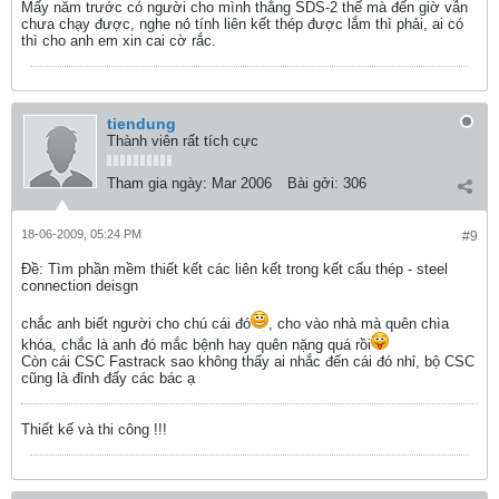
Mấy năm trước có người cho mình thằng SDS-2 thế mà đến giờ vẫn
chưa chạy được, nghe nó tính liên kết thép được lắm thì phải, ai có
thì cho anh em xin cai cờ rắc.
tiendung
Thành viên rất tích cực
Tham gia ngày:
Mar 2006
Bài gởi:
306
18-06-2009, 05:24 PM
#9
Ðề: Tìm phần mềm thiết kết các liên kết trong kết cấu thép - steel
connection deisgn
chắc anh biết người cho chú cái đó
, cho vào nhà mà quên chìa
khóa, chắc là anh đó mắc bệnh hay quên nặng quá rồi
Còn cái CSC Fastrack sao không thấy ai nhắc đến cái đó nhỉ, bộ CSC
cũng là đỉnh đấy các bác ạ
Thiết kế và thi công !!!