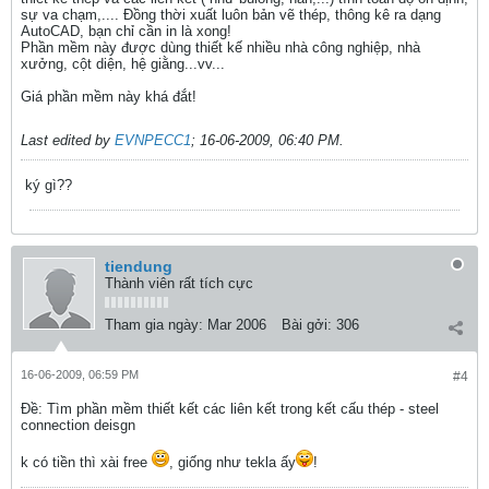
sự va chạm,.... Đồng thời xuất luôn bản vẽ thép, thông kê ra dạng
AutoCAD, bạn chỉ cần in là xong!
Phần mềm này được dùng thiết kế nhiều nhà công nghiệp, nhà
xưởng, cột diện, hệ giằng...vv...
Giá phần mềm này khá đắt!
Last edited by
EVNPECC1
;
16-06-2009, 06:40 PM
.
ký gì??
tiendung
Thành viên rất tích cực
Tham gia ngày:
Mar 2006
Bài gởi:
306
16-06-2009, 06:59 PM
#4
Ðề: Tìm phần mềm thiết kết các liên kết trong kết cấu thép - steel
connection deisgn
k có tiền thì xài free
, giống như tekla ấy
!