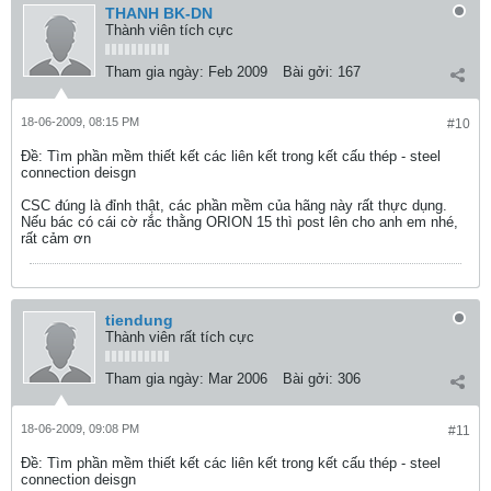
THANH BK-DN
Thành viên tích cực
Tham gia ngày:
Feb 2009
Bài gởi:
167
18-06-2009, 08:15 PM
#10
Ðề: Tìm phần mềm thiết kết các liên kết trong kết cấu thép - steel
connection deisgn
CSC đúng là đỉnh thật, các phần mềm của hãng này rất thực dụng.
Nếu bác có cái cờ rắc thằng ORION 15 thì post lên cho anh em nhé,
rất cảm ơn
tiendung
Thành viên rất tích cực
Tham gia ngày:
Mar 2006
Bài gởi:
306
18-06-2009, 09:08 PM
#11
Ðề: Tìm phần mềm thiết kết các liên kết trong kết cấu thép - steel
connection deisgn