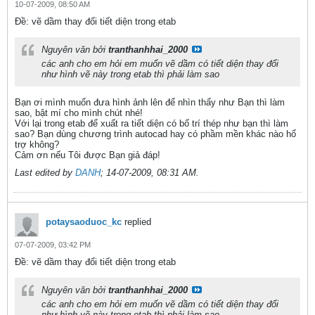
10-07-2009, 08:50 AM
Ðề: vẽ dầm thay đổi tiết diện trong etab
Nguyên văn bởi
tranthanhhai_2000
các anh cho em hỏi em muốn vẽ dầm có tiết diện thay đổi
như hình vẽ này trong etab thì phải làm sao
Bạn ơi mình muốn đưa hình ảnh lên để nhìn thấy như Bạn thì làm
sao, bật mí cho mình chút nhé!
Với lại trong etab để xuất ra tiết diện có bố trí thép như bạn thì làm
sao? Bạn dùng chương trình autocad hay có phầm mền khác nào hổ
trợ không?
Cảm ơn nếu Tôi được Bạn giả đáp!
Last edited by
DANH
;
14-07-2009, 08:31 AM
.
potaysaoduoc_kc
replied
07-07-2009, 03:42 PM
Ðề: vẽ dầm thay đổi tiết diện trong etab
Nguyên văn bởi
tranthanhhai_2000
các anh cho em hỏi em muốn vẽ dầm có tiết diện thay đổi
như hình vẽ này trong etab thì phải làm sao