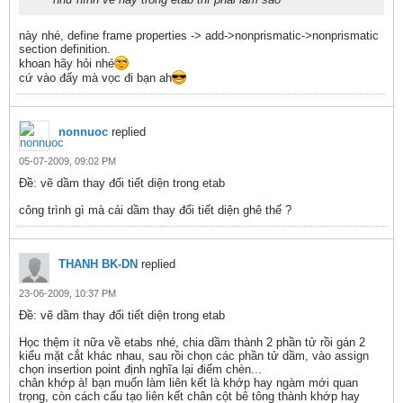
này nhé, define frame properties -> add->nonprismatic->nonprismatic
section definition.
khoan hãy hỏi nhé
cứ vào đấy mà vọc đi bạn ah
nonnuoc
replied
05-07-2009, 09:02 PM
Ðề: vẽ dầm thay đổi tiết diện trong etab
công trình gì mà cái dầm thay đổi tiết diện ghê thế ?
THANH BK-DN
replied
23-06-2009, 10:37 PM
Ðề: vẽ dầm thay đổi tiết diện trong etab
Học thệm ít nữa về etabs nhé, chia dầm thành 2 phần tử rồi gán 2
kiểu mặt cắt khác nhau, sau rồi chọn các phần tử dầm, vào assign
chọn insertion point định nghĩa lại điểm chèn...
chân khớp à! bạn muốn làm liên kết là khớp hay ngàm mới quan
trọng, còn cách cấu tạo liên kết chân cột bê tông thành khớp hay