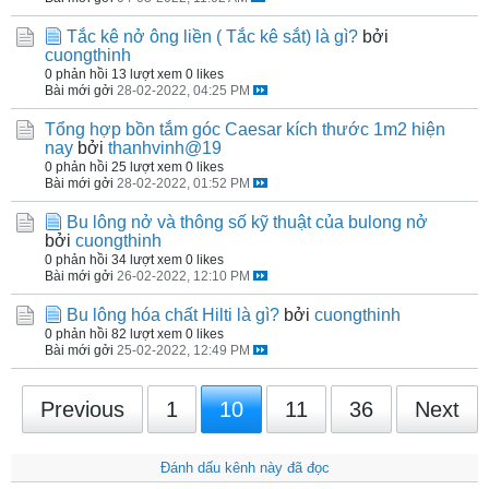
Tắc kê nở ông liền ( Tắc kê sắt) là gì?
bởi
cuongthinh
0 phản hồi
13 lượt xem
0 likes
Bài mới gởi
28-02-2022, 04:25 PM
Tổng hợp bồn tắm góc Caesar kích thước 1m2 hiện
nay
bởi
thanhvinh@19
0 phản hồi
25 lượt xem
0 likes
Bài mới gởi
28-02-2022, 01:52 PM
Bu lông nở và thông số kỹ thuật của bulong nở
bởi
cuongthinh
0 phản hồi
34 lượt xem
0 likes
Bài mới gởi
26-02-2022, 12:10 PM
Bu lông hóa chất Hilti là gì?
bởi
cuongthinh
0 phản hồi
82 lượt xem
0 likes
Bài mới gởi
25-02-2022, 12:49 PM
Previous
1
10
11
36
Next
Đánh dấu kênh này đã đọc