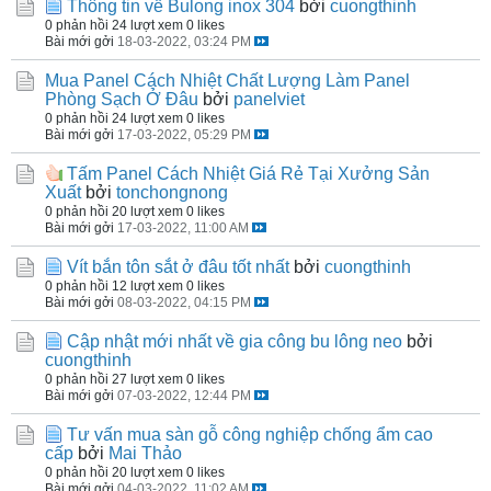
Thông tin về Bulong inox 304
bởi
cuongthinh
0 phản hồi
24 lượt xem
0 likes
Bài mới gởi
18-03-2022, 03:24 PM
Mua Panel Cách Nhiệt Chất Lượng Làm Panel
Phòng Sạch Ở Đâu
bởi
panelviet
0 phản hồi
24 lượt xem
0 likes
Bài mới gởi
17-03-2022, 05:29 PM
Tấm Panel Cách Nhiệt Giá Rẻ Tại Xưởng Sản
Xuất
bởi
tonchongnong
0 phản hồi
20 lượt xem
0 likes
Bài mới gởi
17-03-2022, 11:00 AM
Vít bắn tôn sắt ở đâu tốt nhất
bởi
cuongthinh
0 phản hồi
12 lượt xem
0 likes
Bài mới gởi
08-03-2022, 04:15 PM
Cập nhật mới nhất về gia công bu lông neo
bởi
cuongthinh
0 phản hồi
27 lượt xem
0 likes
Bài mới gởi
07-03-2022, 12:44 PM
Tư vấn mua sàn gỗ công nghiệp chống ẩm cao
cấp
bởi
Mai Thảo
0 phản hồi
20 lượt xem
0 likes
Bài mới gởi
04-03-2022, 11:02 AM