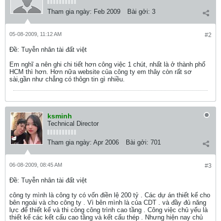
Tham gia ngày:
Feb 2009
Bài gởi:
3
05-08-2009, 11:12 AM
#2
Ðề: Tuyễn nhân tài đất việt
Em nghĩ a nên ghi chi tiết hơn công việc 1 chút, nhất là ở thành phố
HCM thì hơn. Hơn nữa website của công ty em thây còn rất sơ
sài,gần như chẳng có thôgn tin gì nhiều.
ksminh
Technical Director
Tham gia ngày:
Apr 2006
Bài gởi:
701
06-08-2009, 08:45 AM
#3
Ðề: Tuyễn nhân tài đất việt
công ty mình là công ty có vốn điền lệ 200 tỷ . Các dự án thiết kế cho
bên ngoài và cho công ty . Vì bên mình là của CDT . và đầy đủ năng
lực để thiết kế và thi công công trình cao tầng . Công việc chủ yếu là
thiết kế các kết cấu cao tầng và kết cấu thép . Nhưng hiện nay chủ