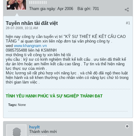
Tham gia ngày:
Apr 2006
Bài gởi:
701
Tuyễn nhân tài đất việt
#1
28-07-2009, 10:11 AM
hiện nay công ty cần tuyển vị trí "KỸ SƯ THIẾT KẾ KẾT CẤU CAO
TẦNG " ai quan tâm xin liên nộp đơn tại văn phòng công ty .
wed
www.khangnam.vn
0985755488 liên hệ KSMINH
mọi thông ti về công ty xin liên hệ tôi .
yêu cầu : kỹ sư có kinh nghiệm thiết kế kết cấu . ưu tiên đã thiết kế
dự án lớn hoặc am hiểm kết cấu cao tầng . Tự tin và thể hiện năng
lực thực sự của mình .
Mức lương sẽ rất phù hợp với năng lực . và chề độ đãi ngộ theo luật
hiện hành và sẽ khen thưởng cho nhân viên có năng lực chứ tỏ trong
thời gian làm việc .
TÌNH YÊU HẠNH PHÚC VÀ SỰ NGHIỆP THÀNH ĐẠT
Tags:
None
huylt
Thành viên mới