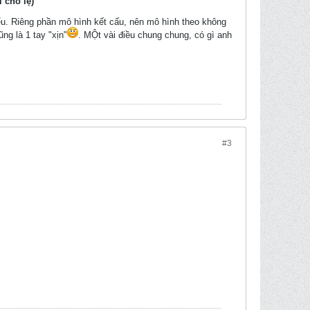
 cho lẹ)
ểu. Riêng phần mô hình kết cấu, nên mô hình theo không
ng là 1 tay "xịn"
. MỘt vài điều chung chung, có gì anh
#3