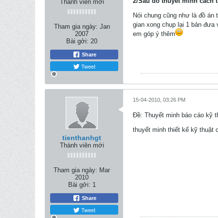
2/Sau đó thuyết minh cách t
Thành viên mới
Nói chung cũng như là đồ án 
gian xong chụp lại 1 bản đưa 
Tham gia ngày:
Jan
2007
em góp ý thêm
Bài gởi:
20
Share
Tweet
15-04-2010, 03:26 PM
Ðề: Thuyết minh báo cáo kỹ t
thuyết minh thiết kế kỹ thuật
tienthanhgt
Thành viên mới
Tham gia ngày:
Mar
2010
Bài gởi:
1
Share
Tweet