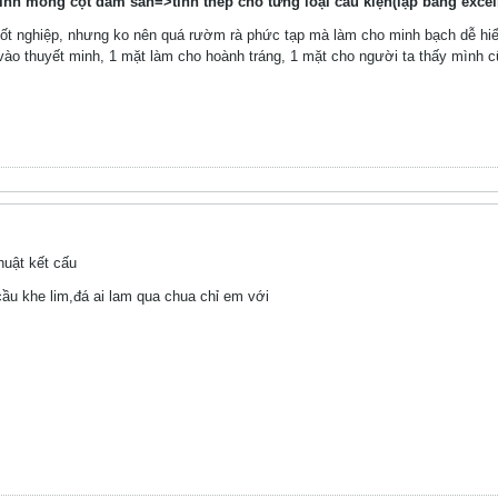
ính móng cột dầm sàn=>tính thép cho từng loại cấu kiện(lập bảng excell
tốt nghiệp, nhưng ko nên quá rườm rà phức tạp mà làm cho minh bạch dễ hi
vào thuyết minh, 1 mặt làm cho hoành tráng, 1 mặt cho người ta thấy mình cũ
huật kết cấu
 cầu khe lim,đá ai lam qua chua chỉ em với