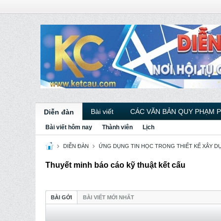
Bài viết
CÁC VĂN BẢN QUY PHẠM 
Diễn đàn
Bài viết hôm nay
Thành viên
Lịch
DIỄN ĐÀN
ỨNG DỤNG TIN HỌC TRONG THIẾT KẾ XÂY D
Thuyết minh báo cáo kỹ thuật kết cấu
BÀI GỞI
BÀI VIẾT MỚI NHẤT