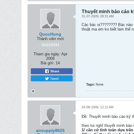
Thuyết minh báo cáo kỹ
31-07-2009, 09:31 AM
Các bác oi???????? Bác nào đ
thuật ma em ko biết lam thế
QuocHung
Thành viên mới
Tham gia ngày:
Apr
2009
Bài gởi:
14
Share
Tweet
Tags:
None
04-08-2009, 12:11 AM
Ðề: Thuyết minh báo cáo kỹ t
theo tui nghĩ thuyết minh báo 
1/ căn cứ tính toán dựa trên 
airsupply8625