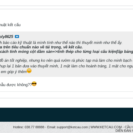
huật kết cấu
ply8625
nh báo cáo kỹ thuật là mình tính như thế nào thì thuyết minh như thế ấy.
a trên tiêu chuẩn nào về tải trọng, về kết cấu.
cách tính móng cột dầm sàn=>tính thép cho từng loại cấu kiện(lập bảng 
đồ án tốt nghiệp, nhưng ko nên quá rườm rà phức tạp mà làm cho minh bạch 
ụp lại 1 bản đưa vào thuyết minh, 1 mặt làm cho hoành tráng, 1 mặt cho ngườ
h em góp ý thêm
 mẫu được không??
Hotline: 038.77 88888 - Email: support@ketcau.com | WWW.KETCAU.COM - 
DIỄN ĐÀN h