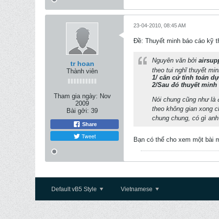
23-04-2010, 08:45 AM
Ðề: Thuyết minh báo cáo kỹ t
Nguyên văn bởi
airsup
tr hoan
theo tui nghĩ thuyết mi
Thành viên
1/ căn cứ tính toán dự
2/Sau đó thuyết minh 
Tham gia ngày:
Nov
Nói chung cũng như là 
2009
theo không gian xong ch
Bài gởi:
39
chung chung, có gì an
Share
Tweet
Bạn có thể cho xem một bài
Default vB5 Style
Vietnamese