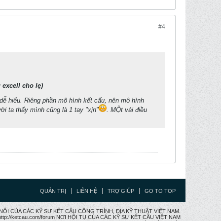
#4
excell cho lẹ)
dễ hiểu. Riêng phần mô hình kết cấu, nên mô hình
i ta thấy mình cũng là 1 tay "xịn"
. MỘt vài điều
QUẢN TRỊ
LIÊN HỆ
TRỢ GIÚP
GO TO TOP
CẦU NỐI CỦA CÁC KỸ SƯ KẾT CẤU CÔNG TRÌNH, ĐỊA KỸ THUẬT VIỆT NAM.
ttp://ketcau.com/forum NƠI HỘI TỤ CỦA CÁC KỸ SƯ KẾT CÂU VIỆT NAM