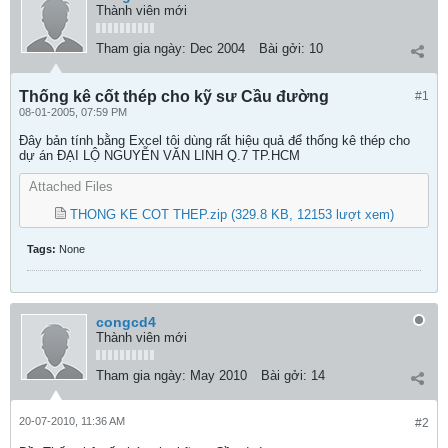
Thành viên mới
Tham gia ngày:
Dec 2004
Bài gởi:
10
Thống kê cốt thép cho kỹ sư Cầu đường
#1
08-01-2005, 07:59 PM
Đây bản tính bằng Excel tôi dùng rất hiệu quả để thống kê thép cho
dự án ĐẠI LỘ NGUYỄN VĂN LINH Q.7 TP.HCM
Attached Files
THONG KE COT THEP.zip
(329.8 KB, 12153 lượt xem)
Tags:
None
congcd4
Thành viên mới
Tham gia ngày:
May 2010
Bài gởi:
14
20-07-2010, 11:36 AM
#2