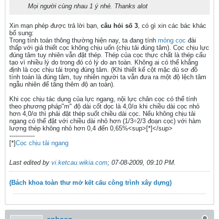
Mọi người cùng nhau 1 ý nhé. Thanks alot
Xin mạn phép được trả lời bạn,
câu hỏi số 3
, có gì xin các bác khác
bổ sung:
Trong tính toán thông thường hiện nay, ta đang tính
móng cọc
đài
thấp với giả thiết cọc không chịu uốn (chịu tải đúng tâm). Cọc chịu lực
đúng tâm tuy nhiên vẫn đặt thép. Thép của cọc thực chất là thép cấu
tạo vì nhiều lý do trong đó có lý do an toàn. Không ai có thể khẳng
định là cọc chịu tải trọng đúng tâm. (Khi thiết kế cột mặc dù sơ đồ
tính toán là đúng tâm, tuy nhiên người ta vẫn đưa ra một độ lệch tâm
ngẫu nhiên để tăng thêm độ an toàn).
Khi cọc chịu tác dụng của lực ngang, nội lực chân cọc có thể tính
theo phương pháp"m" độ dài cốt dọc là 4,0/α khi chiều dài cọc nhỏ
hơn 4,0/α thì phải đặt thép suốt chiều dài cọc. Nếu không chịu tải
ngang có thể đặt với chiều dài nhỏ hơn (1/3÷2/3 đoạn cọc) với hàm
lượng thép không nhỏ hơn 0,4 đến 0,65%<sup>[*]</sup>
-------------
[*]
Cọc chịu tải ngang
Last edited by
vi.ketcau.wikia.com
;
07-08-2009, 09:10 PM
.
(Bách khoa toàn thư mở kết cấu công trình xây dựng)