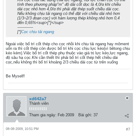
tính theo phương pháp"m" độ dài cốt dọc là 4,0/α khi chiều
dài cọc nhỏ hơn 4,0/α thì phải đặt thép suốt chiều dài cọc.
Nếu không chịu tải ngang có thể đặt với chiều dài nhỏ hơn
(1/3÷2/3 đoạn cọc) với hàm lượng thép không nhỏ hơn 0,4
đến 0,65%<sup>[*]</sup>
-------------
[*]
Cọc chịu tải ngang
Ngoài việc bố trí cốt thép cho cọc nhồi khi chịu tải ngang hay môment
uốn ra thì cốt thép còn được bố trí khi cọc chịu lực kéo(vì bêtong chịu
kéo kém).Việc bố trí cốt thép phụ thuộc vào giá trị lực kéo,lực ngang,
độ sâu hạ cọc.Khi cần thiết thì phải bố trí cốt thép hết chiều dài
cọc,nếu không thì bố trí khoảng 2/3 chiều dài cọc từ trên xuống
Be Myself!
xd642a7
Thành viên
Tham gia ngày:
Feb 2009
Bài gởi:
37
08-08-2009, 10:51 PM
#7