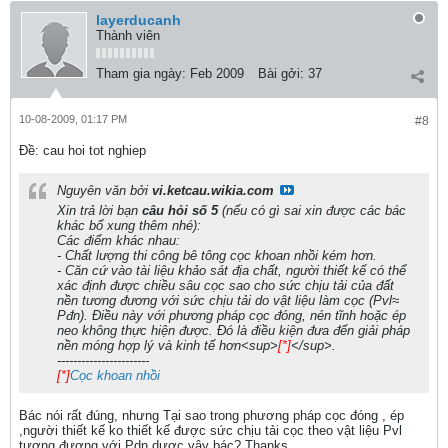
layerducanh
Thành viên
Tham gia ngày:
Feb 2009
Bài gởi:
37
10-08-2009, 01:17 PM
#8
Ðề: cau hoi tot nghiep
Nguyên văn bởi
vi.ketcau.wikia.com
Xin trả lời bạn
câu hỏi số 5
(nếu có gì sai xin được các bác
khác bổ xung thêm nhé):
Các điểm khác nhau:
- Chất lượng thi công bê tông cọc khoan nhồi kém hơn.
- Căn cứ vào tài liệu khảo sát địa chất, người thiết kế có thể
xác định được chiều sâu cọc sao cho sức chịu tải của đất
nền tương đương với sức chịu tải do vật liệu làm cọc (Pvl≈
Pđn). Điều này với phương pháp cọc đóng, nén tĩnh hoặc ép
neo không thực hiện được. Đó là điều kiện đưa đến giải pháp
nền móng hợp lý và kinh tế hơn<sup>
[*]
</sup>.
-----------------------
[*]
Cọc khoan nhồi
Bác nói rất đúng, nhưng Tại sao trong phương pháp cọc đóng , ép
,người thiết kế ko thiết kế được sức chịu tải cọc theo vật liệu Pvl
tương đương với Pdn dược vậy bác? Thanks