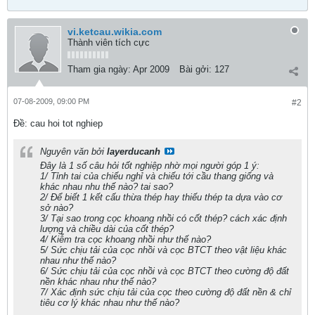
vi.ketcau.wikia.com
Thành viên tích cực
Tham gia ngày:
Apr 2009
Bài gởi:
127
07-08-2009, 09:00 PM
#2
Ðề: cau hoi tot nghiep
Nguyên văn bởi
layerducanh
Đây là 1 số câu hỏi tốt nghiệp nhờ mọi người góp 1 ý:
1/ Tỉnh tai của chiếu nghỉ và chiếu tới cầu thang giống và
khác nhau nhu thế nào? tai sao?
2/ Để biết 1 kết cấu thừa thép hay thiếu thép ta dựa vào cơ
sở nào?
3/ Tại sao trong cọc khoang nhồi có cốt thép? cách xác định
lượng và chiều dài của cốt thép?
4/ Kiễm tra cọc khoang nhồi như thế nào?
5/ Sức chịu tải của cọc nhồi và cọc BTCT theo vật liệu khác
nhau như thế nào?
6/ Sức chịu tải của cọc nhồi và cọc BTCT theo cường độ đất
nền khác nhau như thế nào?
7/ Xác định sức chịu tải của cọc theo cường độ đất nền & chỉ
tiêu cơ lý khác nhau như thế nào?