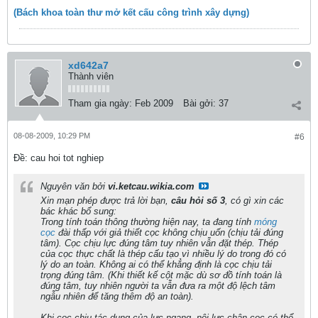
(Bách khoa toàn thư mở kết cấu công trình xây dựng)
xd642a7
Thành viên
Tham gia ngày:
Feb 2009
Bài gởi:
37
08-08-2009, 10:29 PM
#6
Ðề: cau hoi tot nghiep
Nguyên văn bởi
vi.ketcau.wikia.com
Xin mạn phép được trả lời bạn,
câu hỏi số 3
, có gì xin các
bác khác bổ sung:
Trong tính toán thông thường hiện nay, ta đang tính
móng
cọc
đài thấp với giả thiết cọc không chịu uốn (chịu tải đúng
tâm). Cọc chịu lực đúng tâm tuy nhiên vẫn đặt thép. Thép
của cọc thực chất là thép cấu tạo vì nhiều lý do trong đó có
lý do an toàn. Không ai có thể khẳng định là cọc chịu tải
trọng đúng tâm. (Khi thiết kế cột mặc dù sơ đồ tính toán là
đúng tâm, tuy nhiên người ta vẫn đưa ra một độ lệch tâm
ngẫu nhiên để tăng thêm độ an toàn).
Khi cọc chịu tác dụng của lực ngang, nội lực chân cọc có thể