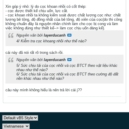
Xin góp ý nhỏ: lý do cọc khoan nhồi có cốt thép:
- cọc được thiết kế chịu uốn, lực cắt.
- cọc khoan nhồi ta không kiểm soát được chất lượng cọc như: chất
lượng bê tông, độ đồng nhất của bê tông, độ xiên của cọc(do thi công
không chuẩn đây là nguyên nhân chính làm cho cọc bị cong và làm
việc không đúng như thiết kế--> làm cọc chịu uốn đáng kể).
Nguyên văn bởi
layerducanh
4/ Kiễm tra cọc khoang nhồi như thế nào?
cái này đã nói rất rõ trong sách rồi.
Nguyên văn bởi
layerducanh
5/ Sức chịu tải của cọc nhồi và cọc BTCT theo vật liệu khác
nhau như thế nào?
6/ Sức chịu tải của cọc nhồi và cọc BTCT theo cường độ đất
nền khác nhau như thế nào?
câu này mình không hiểu là nên trả lời cái j??