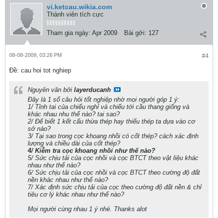
vi.ketcau.wikia.com
Thành viên tích cực
Tham gia ngày:
Apr 2009
Bài gởi:
127
08-08-2009, 03:26 PM
#4
Ðề: cau hoi tot nghiep
Nguyên văn bởi
layerducanh
Đây là 1 số câu hỏi tốt nghiệp nhờ mọi người góp 1 ý:
1/ Tỉnh tai của chiếu nghỉ và chiếu tới cầu thang giống và
khác nhau nhu thế nào? tai sao?
2/ Để biết 1 kết cấu thừa thép hay thiếu thép ta dựa vào cơ
sở nào?
3/ Tại sao trong cọc khoang nhồi có cốt thép? cách xác định
lượng và chiều dài của cốt thép?
4/ Kiễm tra cọc khoang nhồi như thế nào?
5/ Sức chịu tải của cọc nhồi và cọc BTCT theo vật liệu khác
nhau như thế nào?
6/ Sức chịu tải của cọc nhồi và cọc BTCT theo cường độ đất
nền khác nhau như thế nào?
7/ Xác định sức chịu tải của cọc theo cường độ đất nền & chỉ
tiêu cơ lý khác nhau như thế nào?
Mọi người cùng nhau 1 ý nhé. Thanks alot