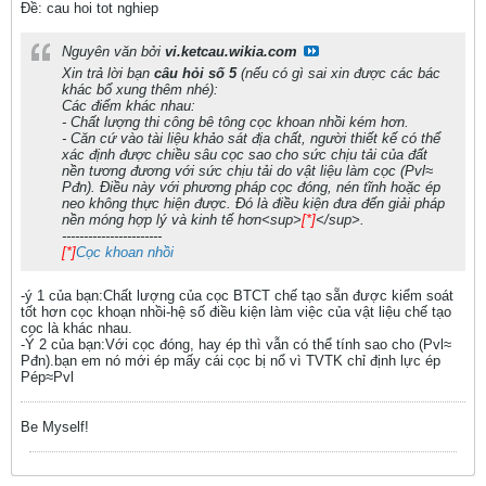
Ðề: cau hoi tot nghiep
Nguyên văn bởi
vi.ketcau.wikia.com
Xin trả lời bạn
câu hỏi số 5
(nếu có gì sai xin được các bác
khác bổ xung thêm nhé):
Các điểm khác nhau:
- Chất lượng thi công bê tông cọc khoan nhồi kém hơn.
- Căn cứ vào tài liệu khảo sát địa chất, người thiết kế có thể
xác định được chiều sâu cọc sao cho sức chịu tải của đất
nền tương đương với sức chịu tải do vật liệu làm cọc (Pvl≈
Pđn). Điều này với phương pháp cọc đóng, nén tĩnh hoặc ép
neo không thực hiện được. Đó là điều kiện đưa đến giải pháp
nền móng hợp lý và kinh tế hơn<sup>
[*]
</sup>.
-----------------------
[*]
Cọc khoan nhồi
-ý 1 của bạn:Chất lượng của cọc BTCT chế tạo sẵn được kiểm soát
tốt hơn cọc khoạn nhồi-hệ số điều kiện làm việc của vật liệu chế tạo
cọc là khác nhau.
-Ý 2 của bạn:Với cọc đóng, hay ép thì vẫn có thể tính sao cho (Pvl≈
Pđn).bạn em nó mới ép mấy cái cọc bị nổ vì TVTK chỉ định lực ép
Pép≈Pvl
Be Myself!