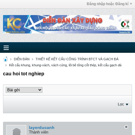
Đăng nhập hoặc Đăng kí
DIỄN ĐÀN
THIẾT KẾ KẾT CẤU CÔNG TRÌNH BTCT VÀ GẠCH ĐÁ
Kết cấu khung, khung-vách, vách cứng, lõi bê tông cốt thép, kết cấu gạch đá
cau hoi tot nghiep
Lọc
layerducanh
Thành viên