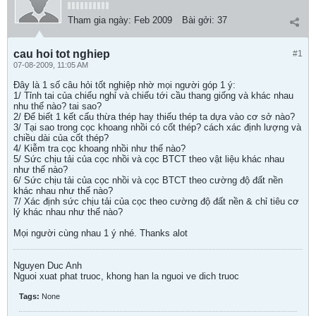
Tham gia ngày:
Feb 2009
Bài gởi:
37
cau hoi tot nghiep
#1
07-08-2009, 11:05 AM
Đây là 1 số câu hỏi tốt nghiệp nhờ mọi người góp 1 ý:
1/ Tỉnh tai của chiếu nghỉ và chiếu tới cầu thang giống và khác nhau
nhu thế nào? tai sao?
2/ Để biết 1 kết cấu thừa thép hay thiếu thép ta dựa vào cơ sở nào?
3/ Tại sao trong cọc khoang nhồi có cốt thép? cách xác định lượng và
chiều dài của cốt thép?
4/ Kiễm tra cọc khoang nhồi như thế nào?
5/ Sức chịu tải của cọc nhồi và cọc BTCT theo vật liệu khác nhau
như thế nào?
6/ Sức chịu tải của cọc nhồi và cọc BTCT theo cường độ đất nền
khác nhau như thế nào?
7/ Xác định sức chịu tải của cọc theo cường độ đất nền & chỉ tiêu cơ
lý khác nhau như thế nào?
Mọi người cùng nhau 1 ý nhé. Thanks alot
Nguyen Duc Anh
Nguoi xuat phat truoc, khong han la nguoi ve dich truoc
Tags:
None