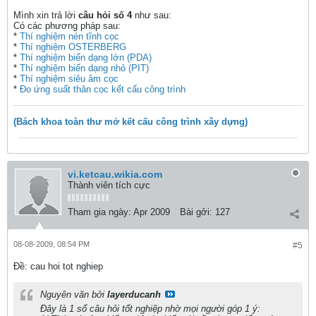
Mình xin trả lời
câu hỏi số 4
như sau:
Có các phương pháp sau:
*
Thí nghiệm nén tĩnh cọc
*
Thí nghiệm OSTERBERG
*
Thí nghiệm biến dạng lớn (PDA)
*
Thí nghiệm biến dạng nhỏ (PIT)
*
Thí nghiệm siêu âm cọc
*
Đo ứng suất thân cọc kết cấu công trình
(Bách khoa toàn thư mở kết cấu công trình xây dựng)
vi.ketcau.wikia.com
Thành viên tích cực
Tham gia ngày:
Apr 2009
Bài gởi:
127
08-08-2009, 08:54 PM
#5
Ðề: cau hoi tot nghiep
Nguyên văn bởi
layerducanh
Đây là 1 số câu hỏi tốt nghiệp nhờ mọi người góp 1 ý: