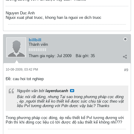
Nguyen Duc Anh
Nguoi xuat phat truoc, khong han la nguoi ve dich truoc
billbill
Thành viên
Tham gia ngày:
Jul 2009
Bài gởi:
35
10-08-2009, 03:42 PM
#9
Ðề: cau hoi tot nghiep
Nguyên văn bởi
layerducanh
Bác nói rất đúng, nhưng Tại sao trong phương pháp cọc đóng
, ép ,người thiết kế ko thiết kế được sức chịu tải cọc theo vật
liệu Pvl tương đương với Pdn dược vậy bác? Thanks
Trong phương pháp cọc đóng, ép nếu thiết kế Pvl tương đương với
Pdn thì khi đóng cọc liệu có tới được độ sâu thiết kế không nhỉ???