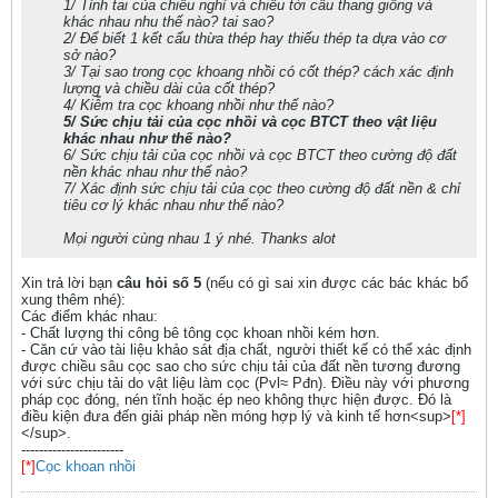
1/ Tỉnh tai của chiếu nghỉ và chiếu tới cầu thang giống và
khác nhau nhu thế nào? tai sao?
2/ Để biết 1 kết cấu thừa thép hay thiếu thép ta dựa vào cơ
sở nào?
3/ Tại sao trong cọc khoang nhồi có cốt thép? cách xác định
lượng và chiều dài của cốt thép?
4/ Kiễm tra cọc khoang nhồi như thế nào?
5/ Sức chịu tải của cọc nhồi và cọc BTCT theo vật liệu
khác nhau như thế nào?
6/ Sức chịu tải của cọc nhồi và cọc BTCT theo cường độ đất
nền khác nhau như thế nào?
7/ Xác định sức chịu tải của cọc theo cường độ đất nền & chỉ
tiêu cơ lý khác nhau như thế nào?
Mọi người cùng nhau 1 ý nhé. Thanks alot
Xin trả lời bạn
câu hỏi số 5
(nếu có gì sai xin được các bác khác bổ
xung thêm nhé):
Các điểm khác nhau:
- Chất lượng thi công bê tông cọc khoan nhồi kém hơn.
- Căn cứ vào tài liệu khảo sát địa chất, người thiết kế có thể xác định
được chiều sâu cọc sao cho sức chịu tải của đất nền tương đương
với sức chịu tải do vật liệu làm cọc (Pvl≈ Pđn). Điều này với phương
pháp cọc đóng, nén tĩnh hoặc ép neo không thực hiện được. Đó là
điều kiện đưa đến giải pháp nền móng hợp lý và kinh tế hơn<sup>
[*]
</sup>.
-----------------------
[*]
Cọc khoan nhồi