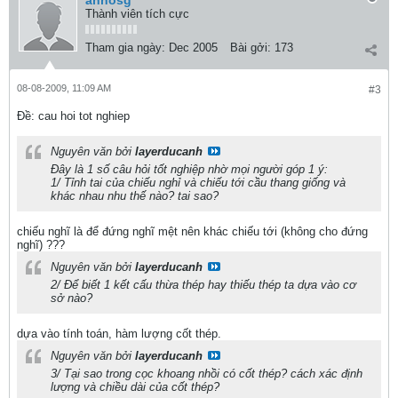
anhosg
Thành viên tích cực
Tham gia ngày:
Dec 2005
Bài gởi:
173
08-08-2009, 11:09 AM
#3
Ðề: cau hoi tot nghiep
Nguyên văn bởi
layerducanh
Đây là 1 số câu hỏi tốt nghiệp nhờ mọi người góp 1 ý:
1/ Tỉnh tai của chiếu nghỉ và chiếu tới cầu thang giống và
khác nhau nhu thế nào? tai sao?
chiếu nghĩ là để đứng nghĩ mệt nên khác chiếu tới (không cho đứng
nghĩ) ???
Nguyên văn bởi
layerducanh
2/ Để biết 1 kết cấu thừa thép hay thiếu thép ta dựa vào cơ
sở nào?
dựa vào tính toán, hàm lượng cốt thép.
Nguyên văn bởi
layerducanh
3/ Tại sao trong cọc khoang nhồi có cốt thép? cách xác định
lượng và chiều dài của cốt thép?