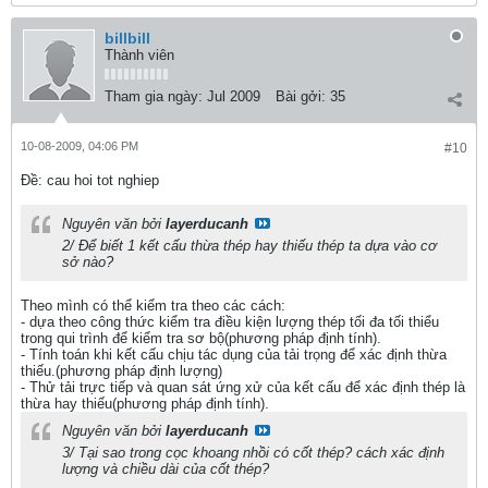
billbill
Thành viên
Tham gia ngày:
Jul 2009
Bài gởi:
35
10-08-2009, 04:06 PM
#10
Ðề: cau hoi tot nghiep
Nguyên văn bởi
layerducanh
2/ Để biết 1 kết cấu thừa thép hay thiếu thép ta dựa vào cơ
sở nào?
Theo mình có thể kiểm tra theo các cách:
- dựa theo công thức kiểm tra điều kiện lượng thép tối đa tối thiểu
trong qui trình để kiểm tra sơ bộ(phương pháp định tính).
- Tính toán khi kết cấu chịu tác dụng của tải trọng để xác định thừa
thiếu.(phương pháp định lượng)
- Thử tải trực tiếp và quan sát ứng xử của kết cấu để xác định thép là
thừa hay thiếu(phương pháp định tính).
Nguyên văn bởi
layerducanh
3/ Tại sao trong cọc khoang nhồi có cốt thép? cách xác định
lượng và chiều dài của cốt thép?