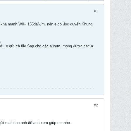
#1
 gió khá mạnh W0= 155daN/m. nên e có đọc quyển Khung
.
 với, e gửi cả file Sap cho các a xem. mong được các a
#2
gửi mail cho anh để anh xem giúp em nhe.