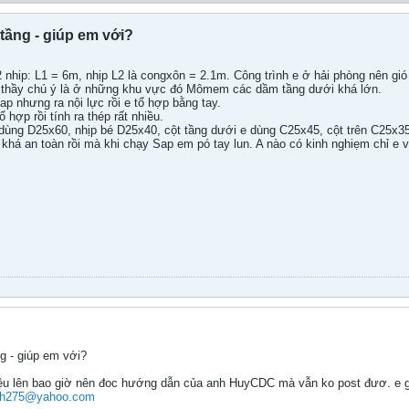
ầng - giúp em với?
 2 nhip: L1 = 6m, nhịp L2 là congxôn = 2.1m. Công trình e ở hải phòng nên
 thầy chú ý là ở những khu vực đó Mômem các dầm tầng dưới khá lớn.
ap nhưng ra nội lực rồi e tổ hợp bằng tay.
hợp rồi tính ra thép rất nhiều.
dùng D25x60, nhịp bé D25x40, cột tầng dưới e dùng C25x45, cột trên C25x35
 khá an toàn rồi mà khi chạy Sap em pó tay lun. A nào có kinh nghiẹm chỉ e
g - giúp em với?
liệu lên bao giờ nên đoc hướng dẫn của anh HuyCDC mà vẫn ko post đươ. e 
nh275@yahoo.com