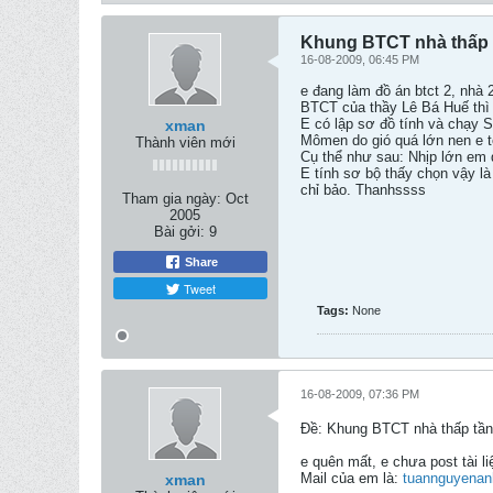
Khung BTCT nhà thấp t
16-08-2009, 06:45 PM
e đang làm đồ án btct 2, nhà
BTCT của thầy Lê Bá Huế thì
E có lập sơ đồ tính và chạy S
xman
Mômen do gió quá lớn nen e tổ 
Thành viên mới
Cụ thể như sau: Nhịp lớn em 
E tính sơ bộ thấy chọn vậy là
chỉ bảo. Thanhssss
Tham gia ngày:
Oct
2005
Bài gởi:
9
Share
Tweet
Tags:
None
16-08-2009, 07:36 PM
Ðề: Khung BTCT nhà thấp tần
e quên mất, e chưa post tài 
Mail của em là:
tuannguyena
xman