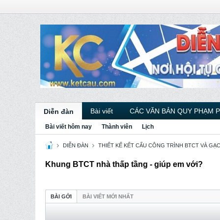
Bài viết
CÁC VĂN BẢN QUY PHẠM 
Diễn đàn
Bài viết hôm nay
Thành viên
Lịch
DIỄN ĐÀN
THIẾT KẾ KẾT CẤU CÔNG TRÌNH BTCT VÀ GẠ
Khung BTCT nhà thấp tầng - giúp em với?
BÀI GỞI
BÀI VIẾT MỚI NHẤT