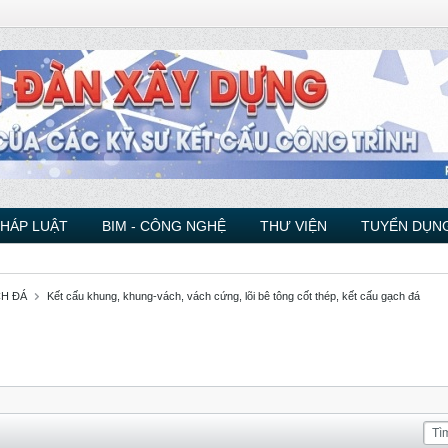
PHÁP LUẬT
BIM - CÔNG NGHỆ
THƯ VIỆN
TUYỂN DỤNG
CH ĐÁ
Kết cấu khung, khung-vách, vách cứng, lõi bê tông cốt thép, kết cấu gạch đá