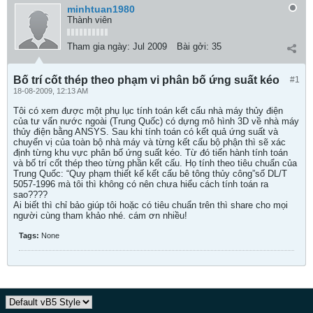
minhtuan1980
Thành viên
Tham gia ngày:
Jul 2009
Bài gởi:
35
Bố trí cốt thép theo phạm vi phân bố ứng suất kéo
#1
18-08-2009, 12:13 AM
Tôi có xem được một phụ lục tính toán kết cấu nhà máy thủy điện
của tư vấn nước ngoài (Trung Quốc) có dựng mô hình 3D về nhà máy
thủy điện bằng ANSYS. Sau khi tính toán có kết quả ứng suất và
chuyển vị của toàn bộ nhà máy và từng kết cấu bộ phận thì sẽ xác
định từng khu vực phân bố ứng suất kéo. Từ đó tiến hành tính toán
và bố trí cốt thép theo từng phần kết cấu. Họ tính theo tiêu chuẩn của
Trung Quốc: “Quy phạm thiết kế kết cấu bê tông thủy công”số DL/T
5057-1996 mà tôi thì không có nên chưa hiểu cách tính toán ra
sao????
Ai biết thì chỉ bảo giúp tôi hoặc có tiêu chuẩn trên thì share cho mọi
người cùng tham khảo nhé. cám ơn nhiều!
Tags:
None