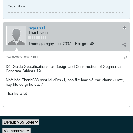
Tags:
None
ngvansi
Thành viên
Tham gia ngày:
Jul 2007
Bài gởi:
48
09-09-2009, 06:07 PM
#2
Ðề: Guide Specifications for Design and Construction of Segmental
Concrete Bridges 19
Nhờ bác Thanh533 post lại dùm đi, sao file load về mở không được,
hay file có gì ko vậy?
Thanks a lot