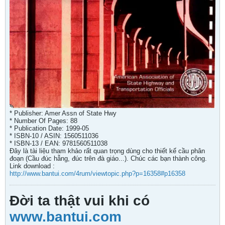
* Publisher: Amer Assn of State Hwy
* Number Of Pages: 88
* Publication Date: 1999-05
* ISBN-10 / ASIN: 1560511036
* ISBN-13 / EAN: 9781560511038
Đây là tài liệu tham khảo rất quan trọng dùng cho thiết kế cầu phân
đoạn (Cầu đúc hẫng, đúc trên đà giáo...). Chúc các bạn thành công.
Link download :
http://www.bantui.com/4rum/viewtopic.php?p=16358#p16358
Đời ta thật vui khi có
www.bantui.com