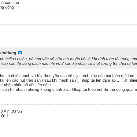
nhà cao cao
ông đông
inhtung
h helios nhiều, và còn vấn đề nữa em muốn hỏi là khi tính toán tải trọng sàn
 vào sàn thì bằng cách nào nhỉ vd 2 sàn kề nhau có một tường thì chia ra l
s có nhiều cách và tùy theo yêu cầu về sự chính xác của bài toán mà làm 
 tải lên các nút trên sàn ( sau khi mesh sàn ), nhập tải lên dầm ảo,... Tất nhi
hì nhập phân bố đều lên dầm.
ên sàn thì nhanh nhưng không chính xác. Nhập tải theo nút thì thủ công quá,
Ư XÂY DỰNG
ƠI !