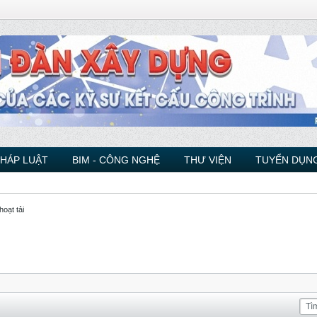
PHÁP LUẬT
BIM - CÔNG NGHỆ
THƯ VIỆN
TUYỂN DỤNG
hoạt tải