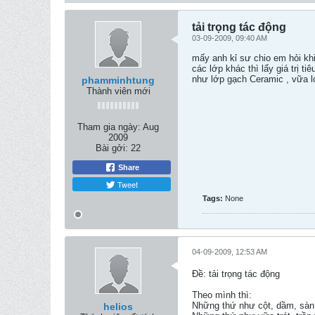
tải trọng tác động
03-09-2009, 09:40 AM
mấy anh kỉ sư chio em hỏi khi
các lớp khác thì lấy giá trị ti
như lớp gạch Ceramic , vữa ló
phamminhtung
Thành viên mới
Tham gia ngày:
Aug
2009
Bài gởi:
22
Share
Tweet
Tags:
None
04-09-2009, 12:53 AM
Ðề: tải trọng tác động
Theo mình thì:
Những thứ như cột, dầm, sàn (
helios