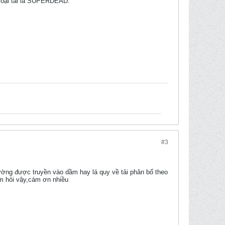
. loại tải là SUPERDEAD.
#3
tường được truyền vào dầm hay lá quy về tải phân bố theo
em hỏi vậy,cám ơn nhiều