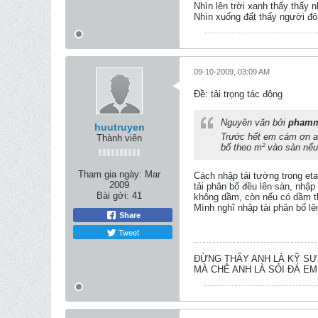
Nhìn lên trời xanh thấy thấy 
Nhìn xuống đất thấy người đ
09-10-2009, 03:09 AM
Ðề: tải trọng tác động
Nguyên văn bởi
phamm
huutruyen
Trước hết em cám ơn an
Thành viên
bố theo m² vào sàn nếu
Tham gia ngày:
Mar
Cách nhập tải tường trong etab
2009
tải phân bố đều lên sàn, nhập
Bài gởi:
41
không dầm, còn nếu có dầm t
Mình nghĩ nhập tải phân bố l
Share
Tweet
ĐỪNG THẤY ANH LÀ KỸ S
MÀ CHÊ ANH LÀ SỎI ĐÁ EM 