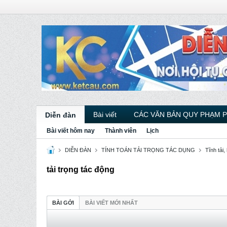
Bài viết
CÁC VĂN BẢN QUY PHẠM 
Diễn đàn
Bài viết hôm nay
Thành viên
Lịch
DIỄN ĐÀN
TÍNH TOÁN TẢI TRỌNG TÁC DỤNG
Tĩnh tải, 
tải trọng tác động
BÀI GỞI
BÀI VIẾT MỚI NHẤT