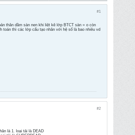
#1
 bản thân dầm sàn nen khi liệt kê lớp BTCT sàn = o còn
tính toán thì các lớp cấu tạo nhân với hệ số là bao nhiêu vd
#2
ân là 1. loại tải là DEAD