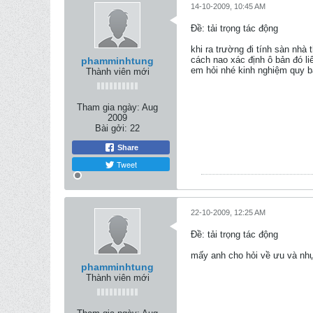
14-10-2009, 10:45 AM
Ðề: tải trọng tác động
khi ra trường đi tính sàn nhà 
cách nao xác định ô bản đó l
phamminhtung
em hỏi nhé kinh nghiệm quy 
Thành viên mới
Tham gia ngày:
Aug
2009
Bài gởi:
22
Share
Tweet
22-10-2009, 12:25 AM
Ðề: tải trọng tác động
mấy anh cho hỏi về ưu và nhự
phamminhtung
Thành viên mới