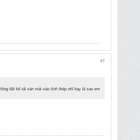
#7
ng liệt kê tải sàn mái vào tính thép nhỉ hay là sao em