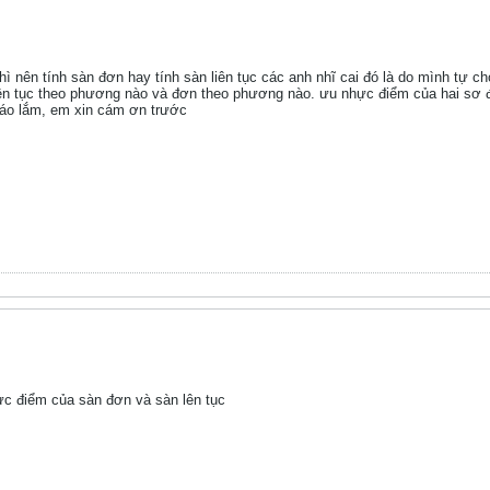
thì nên tính sàn đơn hay tính sàn liên tục các anh nhĩ cai đó là do mình tự c
iên tục theo phương nào và đơn theo phương nào. ưu nhực điểm của hai sơ 
báo lắm, em xin cám ơn trước
c điểm của sàn đơn và sàn lên tục