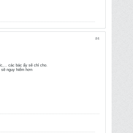
#4
,... các bác ấy sẽ chỉ cho.
ộ sẽ nguy hiểm hơn