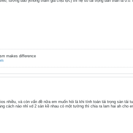
treo, tường bao (không tham gia chịu lực) thì hệ số tải trọng bản thân là 0.0
ism makes difference
om
s nhiều, và còn vấn đề nữa em muốn hỏi là khi tính toán tải trọng sàn tải 
ằng cách nào nhỉ vd 2 sàn kề nhau có một tường thì chia ra lam hai ah cho 