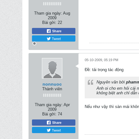
Tham gia ngày:
Aug
2009
Bài gởi:
22
Share
Tweet
05-10-2009, 05:19 PM
Ðề: tải trọng tác động
Nguyên văn bởi
phamm
nonnuoc
Anh oi cho em hỏi cái 
Thành viên
không biệt anh chỉ dẫ
Tham gia ngày:
Apr
Nếu như vậy thì sàn mái không
2009
Bài gởi:
74
Share
Tweet