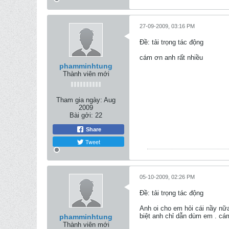
27-09-2009, 03:16 PM
Ðề: tải trọng tác động
cám ơn anh rất nhiều
phamminhtung
Thành viên mới
Tham gia ngày:
Aug
2009
Bài gởi:
22
Share
Tweet
05-10-2009, 02:26 PM
Ðề: tải trọng tác động
Anh oi cho em hỏi cái nầy nữa
biệt anh chỉ dẫn dùm em . cá
phamminhtung
Thành viên mới