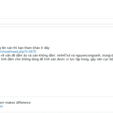
g lên sàn thì bạn tham khảo ở đây:
n/showthread.php?t=5670
a về vấn đề dầm ảo và sàn không dầm: ninh47xd và nguyencongoanh, trungcdc
ể tính dầm chứ không dùng để tính sàn được vì lực tập trung, gây nén cục b
ism makes difference
om