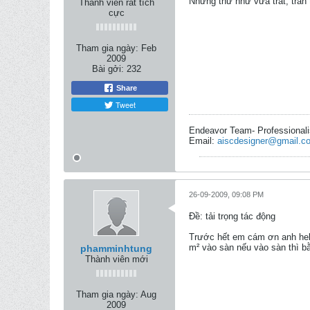
Những thứ như vữa trát, trần 
Thành viên rất tích
cực
Tham gia ngày:
Feb
2009
Bài gởi:
232
Share
Tweet
Endeavor Team- Professional
Email:
aiscdesigner@gmail.c
26-09-2009, 09:08 PM
Ðề: tải trọng tác động
Trước hết em cám ơn anh helio
m² vào sàn nếu vào sàn thì b
phamminhtung
Thành viên mới
Tham gia ngày:
Aug
2009