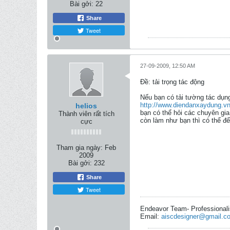
Bài gởi:
22
Share
Tweet
27-09-2009, 12:50 AM
Ðề: tải trọng tác động
Nếu bạn có tải tường tác dụn
http://www.diendanxaydung.v
helios
bạn có thể hỏi các chuyên gi
Thành viên rất tích
còn làm như bạn thì có thể đ
cực
Tham gia ngày:
Feb
2009
Bài gởi:
232
Share
Tweet
Endeavor Team- Professional
Email:
aiscdesigner@gmail.c