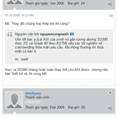
Tham gia ngày:
Jun 2006
Bài gởi:
14
07-10-2009, 05:13 PM
#9
Ðề: Thay đổi chủng loại thép khi thi công?
Nguyên văn bởi
nguyencongoanh
Uốn tốt bác ạ (cái AIII của mình nó gần tương đương SD390
theo JIS và Grade 60 theo ASTM) nếu các thí nghiệm về
cold-bending thỏa mãn yêu cầu. Mà thông thường thì thỏa
mãn cả bác à.
nc. oanh
thực ra SD390 không hoàn toàn thay thế cho AIII được. nhưng nếu
bác thiết kế ok thi xong hết
minhyen
Thành viên mới
Tham gia ngày:
Feb 2009
Bài gởi:
29