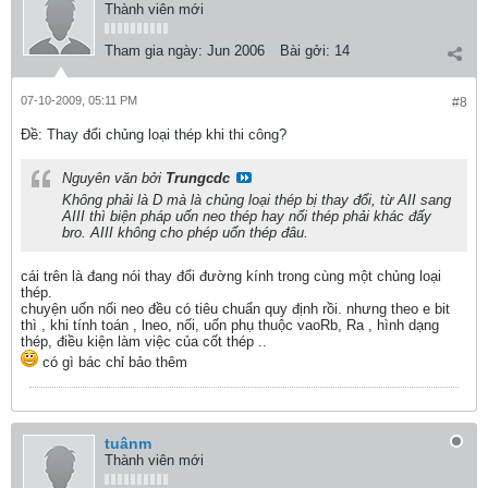
Thành viên mới
Tham gia ngày:
Jun 2006
Bài gởi:
14
07-10-2009, 05:11 PM
#8
Ðề: Thay đổi chủng loại thép khi thi công?
Nguyên văn bởi
Trungcdc
Không phải là D mà là chủng loại thép bị thay đổi, từ AII sang
AIII thì biện pháp uốn neo thép hay nối thép phải khác đấy
bro. AIII không cho phép uốn thép đâu.
cái trên là đang nói thay đổi đường kính trong cùng một chủng loại
thép.
chuyện uốn nối neo đều có tiêu chuẩn quy định rồi. nhưng theo e bit
thì , khi tính toán , lneo, nối, uốn phụ thuộc vaoRb, Ra , hình dạng
thép, điều kiện làm việc của cốt thép ..
có gì bác chỉ bảo thêm
tuânm
Thành viên mới