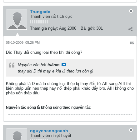
Trungcdc
Thành viên rất tích cực
Tham gia ngày:
Aug 2006
Bài gởi:
301
05-10-2009, 05:26 PM
#6
Ðề: Thay đổi chủng loại thép khi thi công?
Nguyên văn bởi
tuânm
thay doi D thi may e kia đi theo lun còn gì
Không phải là D mà là chủng loại thép bị thay đổi, từ AII sang AIII thì
biện pháp uốn neo thép hay nối thép phải khác đấy bro. AIII không cho
phép uốn thép đâu.
Nguyên tắc sống là không sống theo nguyên tắc
nguyencongoanh
Thành viên nhiệt huyết