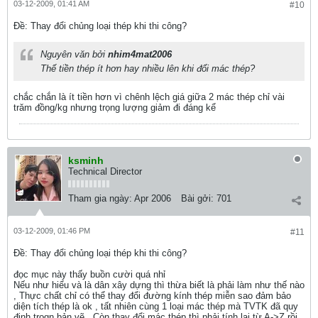
03-12-2009, 01:41 AM
#10
Ðề: Thay đổi chủng loại thép khi thi công?
Nguyên văn bởi
nhim4mat2006
Thế tiền thép ít hơn hay nhiều lên khi đổi mác thép?
chắc chắn là ít tiền hơn vì chênh lệch giá giữa 2 mác thép chỉ vài
trăm đồng/kg nhưng trọng lượng giảm đi đáng kể
ksminh
Technical Director
Tham gia ngày:
Apr 2006
Bài gởi:
701
03-12-2009, 01:46 PM
#11
Ðề: Thay đổi chủng loại thép khi thi công?
đọc mục này thấy buồn cười quá nhỉ
Nếu như hiểu và là dân xây dựng thì thừa biết là phải làm như thế nào
, Thực chất chỉ có thể thay đổi đường kính thép miễn sao đảm bảo
diện tích thép là ok , tất nhiên cùng 1 loại mác thép mà TVTK đã quy
định trogn bản vẽ , Còn thay đổi mác thép thì phải tính lại từ A->Z rồi .