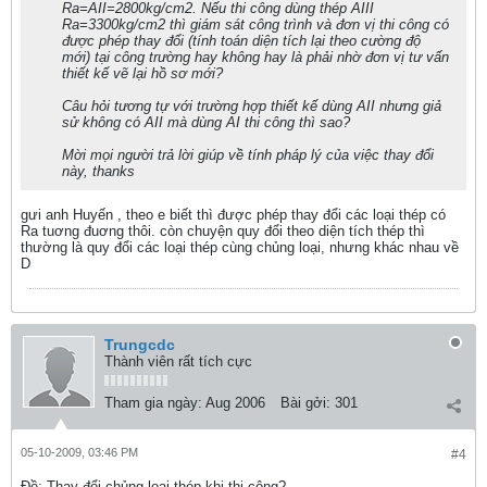
Ra=AII=2800kg/cm2. Nếu thi công dùng thép AIII
Ra=3300kg/cm2 thì giám sát công trình và đơn vị thi công có
được phép thay đổi (tính toán diện tích lại theo cường độ
mới) tại công trường hay không hay là phải nhờ đơn vị tư vấn
thiết kế vẽ lại hồ sơ mới?
Câu hỏi tương tự với trường hợp thiết kế dùng AII nhưng giả
sử không có AII mà dùng AI thi công thì sao?
Mời mọi người trả lời giúp về tính pháp lý của việc thay đổi
này, thanks
gưi anh Huyến , theo e biết thì được phép thay đổi các loại thép có
Ra tuơng đuơng thôi. còn chuyện quy đổi theo diện tích thép thì
thường là quy đổi các loại thép cùng chủng loại, nhưng khác nhau về
D
Trungcdc
Thành viên rất tích cực
Tham gia ngày:
Aug 2006
Bài gởi:
301
05-10-2009, 03:46 PM
#4
Ðề: Thay đổi chủng loại thép khi thi công?