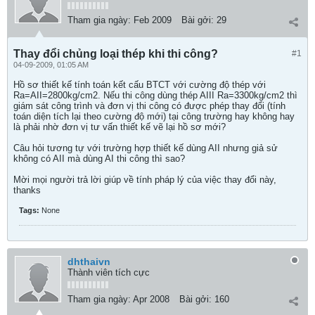
Tham gia ngày:
Feb 2009
Bài gởi:
29
Thay đổi chủng loại thép khi thi công?
#1
04-09-2009, 01:05 AM
Hồ sơ thiết kế tính toán kết cấu BTCT với cường độ thép với
Ra=AII=2800kg/cm2. Nếu thi công dùng thép AIII Ra=3300kg/cm2 thì
giám sát công trình và đơn vị thi công có được phép thay đổi (tính
toán diện tích lại theo cường độ mới) tại công trường hay không hay
là phải nhờ đơn vị tư vấn thiết kế vẽ lại hồ sơ mới?
Câu hỏi tương tự với trường hợp thiết kế dùng AII nhưng giả sử
không có AII mà dùng AI thi công thì sao?
Mời mọi người trả lời giúp về tính pháp lý của việc thay đổi này,
thanks
Tags:
None
dhthaivn
Thành viên tích cực
Tham gia ngày:
Apr 2008
Bài gởi:
160