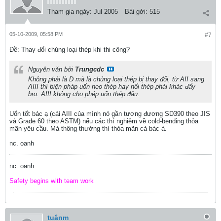
Tham gia ngày:
Jul 2005
Bài gởi:
515
05-10-2009, 05:58 PM
#7
Ðề: Thay đổi chủng loại thép khi thi công?
Nguyên văn bởi
Trungcdc
Không phải là D mà là chủng loại thép bị thay đổi, từ AII sang
AIII thì biện pháp uốn neo thép hay nối thép phải khác đấy
bro. AIII không cho phép uốn thép đâu.
Uốn tốt bác ạ (cái AIII của mình nó gần tương đương SD390 theo JIS
và Grade 60 theo ASTM) nếu các thí nghiệm về cold-bending thỏa
mãn yêu cầu. Mà thông thường thì thỏa mãn cả bác à.
nc. oanh
nc. oanh
Safety begins with team work
tuânm