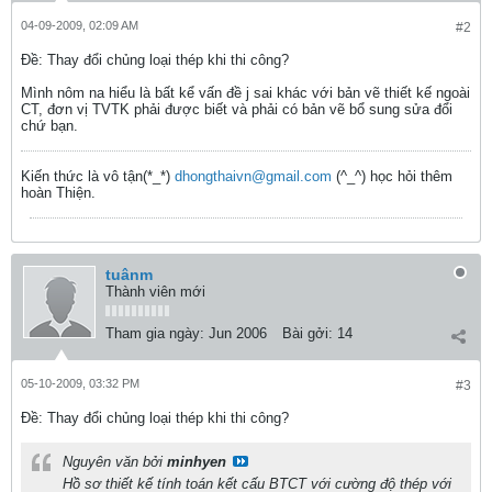
04-09-2009, 02:09 AM
#2
Ðề: Thay đổi chủng loại thép khi thi công?
Mình nôm na hiểu là bất kể vấn đề j sai khác với bản vẽ thiết kế ngoài
CT, đơn vị TVTK phải được biết và phải có bản vẽ bổ sung sửa đổi
chứ bạn.
Kiến thức là vô tận(*_*)
dhongthaivn@gmail.com
(^_^) học hỏi thêm
hoàn Thiện.
tuânm
Thành viên mới
Tham gia ngày:
Jun 2006
Bài gởi:
14
05-10-2009, 03:32 PM
#3
Ðề: Thay đổi chủng loại thép khi thi công?
Nguyên văn bởi
minhyen
Hồ sơ thiết kế tính toán kết cấu BTCT với cường độ thép với