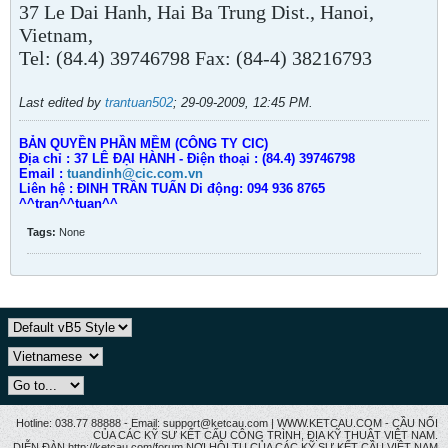
37 Le Dai Hanh, Hai Ba Trung Dist., Hanoi,
Vietnam,
Tel: (84.4) 39746798 Fax: (84-4) 38216793
Last edited by
trantuan502
;
29-09-2009, 12:45 PM
.
BẢN QUYỀN PHẦN MỀM (CÔNG TY CIC)
Địa chỉ : 37 LÊ ĐẠI HÀNH - Điện thoại : (84.4) 39746798
Email :
tuandinh@cic.com.vn
Liên hệ : ĐINH TRẦN TUẤN Di động: 094 936 8765
^^tran^^tuan^^
Tags:
None
Hotline: 038.77 88888 - Email: support@ketcau.com | WWW.KETCAU.COM - CẦU NỐI
CỦA CÁC KỸ SƯ KẾT CẤU CÔNG TRÌNH, ĐỊA KỸ THUẬT VIỆT NAM.
DIỄN ĐÀN http://ketcau.com/forum NƠI HỘI TỤ CỦA CÁC KỸ SƯ KẾT CÂU VIỆT NAM