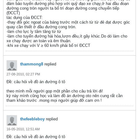
đảm bảo tuyến đường phù hợp với quỹ đạo xe chạy,ở hai đầu đoạn
đường cong tròn người ta bố trí đoạn đường cong chuyển tiếp
(ĐCCT)
tác dụng của ĐCCT:
-thay đổi góc ngoạt của báng trước một cách từ từ đẻ đạt được góc
quay cần thiết ở đầu đường cong tròn.
-làm cho lực ly tâm tăng từ từ
-làm cho tuyến đường hài hòa,lượn đều,ít gãy khúc.Do dó làm cho
xe chạy được an toàn và êm thuận.
-khi xe chạy với V ≥ 60 km/h phải bố trí ĐCCT
thammong8
replied
27-08-2010, 02:27 PM
Ðề: câu hỏi về đồ án đường ô tô
theo mình mỗi người gọp một phần cho câu trả lời đi!
kỳ này mình cũng học và làm đồ án đường oto nên cung rất cần
tham khảo trước .mong mọi người giúp đỡ.cam ơn !
thefeebleboy
replied
16-05-2010, 12:51 AM
Ðề: câu hỏi về đồ án đường ô tô