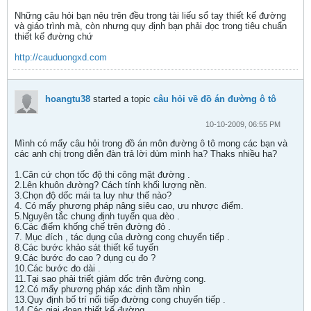
Những câu hỏi bạn nêu trên đều trong tài liếu sổ tay thiết kế đường
và giáo trình mà, còn nhưng quy định bạn phải đọc trong tiêu chuẩn
thiết kế đường chứ
http://cauduongxd.com
hoangtu38
started a topic
câu hỏi về đồ án đường ô tô
10-10-2009, 06:55 PM
Mình có mấy câu hỏi trong đồ án môn đường ô tô mong các bạn và
các anh chị trong diễn đàn trả lời dùm mình ha? Thaks nhiều ha?
1.Căn cứ chọn tốc độ thi công mặt đường .
2.Lên khuôn đường? Cách tính khối lượng nền.
3.Chọn độ dốc mái ta luy như thế nào?
4. Có mấy phương pháp nâng siêu cao, ưu nhược điểm.
5.Nguyên tắc chung định tuyến qua đèo .
6.Các điểm khống chế trên đường đỏ .
7. Mục đích , tác dụng của đường cong chuyển tiếp .
8.Các bước khảo sát thiết kế tuyến
9.Các bước đo cao ? dụng cụ đo ?
10.Các bước đo dài .
11.Tại sao phải triết giảm dốc trên đường cong.
12.Có mấy phương pháp xác định tầm nhìn
13.Quy định bố trí nối tiếp đường cong chuyển tiếp .
14.Các giai đoạn thiết kế đường .