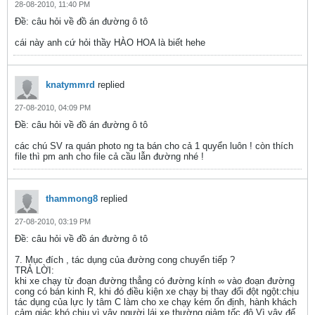
28-08-2010, 11:40 PM
Ðề: câu hỏi về đồ án đường ô tô
cái này anh cứ hỏi thầy HÀO HOA là biết hehe
knatymmrd
replied
27-08-2010, 04:09 PM
Ðề: câu hỏi về đồ án đường ô tô
các chú SV ra quán photo ng ta bán cho cả 1 quyển luôn ! còn thích
file thì pm anh cho file cả cầu lẫn đường nhé !
thammong8
replied
27-08-2010, 03:19 PM
Ðề: câu hỏi về đồ án đường ô tô
7. Mục đích , tác dụng của đường cong chuyển tiếp ?
TRẢ LỜI:
khi xe chạy từ đoạn đường thẳng có đường kính ∞ vào đoạn đường
cong có bán kinh R, khi đó điều kiện xe chạy bị thay đổi đột ngột:chịu
tác dụng của lực ly tâm C làm cho xe chạy kém ổn định, hành khách
cảm giác khó chịu,vì vậy người lái xe thường giảm tốc độ.Vì vậy để