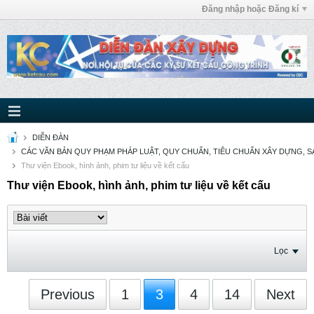
Đăng nhập hoặc Đăng kí
DIỄN ĐÀN
CÁC VĂN BẢN QUY PHẠM PHÁP LUẬT, QUY CHUẨN, TIÊU CHUẨN XÂY DỰNG, SÁ
Thư viện Ebook, hình ảnh, phim tư liệu về kết cấu
Thư viện Ebook, hình ảnh, phim tư liệu về kết cấu
Lọc
Previous
1
3
4
14
Next