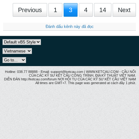
Previous
1
3
4
14
Next
Đánh dấu kênh này đã đọc
Hotline: 038.77 88888 - Email: support@ketcau.com | WWW.KETCAU.COM - CẦU NỐI
CỦA CÁC KỸ SƯ KẾT CẤU CÔNG TRÌNH, ĐỊA KỸ THUẬT VIỆT NAM.
DIỄN ĐÀN http://ketcau.com/forum NƠI HỘI TỤ CỦA CÁC KỸ SƯ KẾT CÂU VIỆT NAM
All times are GMT+7. This page was generated at cách đây 1 phút.