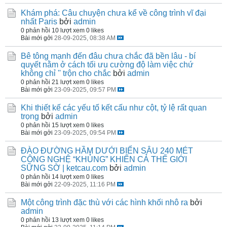
Khám phá: Câu chuyện chưa kể về công trình vĩ đại
nhất Paris
bởi
admin
0 phản hồi
10 lượt xem
0 likes
Bài mới gởi
28-09-2025, 08:38 AM
Bê tông mạnh đến đâu chưa chắc đã bền lâu - bí
quyết nằm ở cách tối ưu cường độ làm việc chứ
không chỉ '' trộn cho chắc
bởi
admin
0 phản hồi
21 lượt xem
0 likes
Bài mới gởi
23-09-2025, 09:57 PM
Khi thiết kế các yếu tố kết cấu như cột, tỷ lệ rất quan
trọng
bởi
admin
0 phản hồi
15 lượt xem
0 likes
Bài mới gởi
23-09-2025, 09:54 PM
ĐÀO ĐƯỜNG HẦM DƯỚI BIỂN SÂU 240 MÉT
CÔNG NGHỆ “KHỦNG” KHIẾN CẢ THẾ GIỚI
SỮNG SỜ | ketcau.com
bởi
admin
0 phản hồi
14 lượt xem
0 likes
Bài mới gởi
22-09-2025, 11:16 PM
Một công trình đặc thù với các hình khối nhô ra
bởi
admin
0 phản hồi
13 lượt xem
0 likes