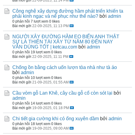
Bài mới gởi
22-09-2025, 11:14 PM
Công nghệ xây dựng đường hầm phát triển khiến ta
phải kinh ngạc và nể phục như thế nào?
bởi
admin
0 phản hồi
7 lượt xem
0 likes
Bài mới gởi
22-09-2025, 11:13 PM
NGƯỜI XÂY ĐƯỜNG HẦM EO BIỂN ANH THẬT
SỰ LÀ THIÊN TÀI XÂY TỪ NĂM 80 ĐẾN NAY
VẪN DÙNG TỐT | ketcau.com
bởi
admin
0 phản hồi
19 lượt xem
0 likes
Bài mới gởi
22-09-2025, 11:11 PM
Chống ồn bằng cách uốn lượn tòa nhà như tà áo
bởi
admin
0 phản hồi
10 lượt xem
0 likes
Bài mới gởi
21-09-2025, 01:55 AM
Cầu vòm gỗ Lan Khê, cây cầu gỗ cổ còn sót lại
bởi
admin
0 phản hồi
14 lượt xem
0 likes
Bài mới gởi
19-09-2025, 01:18 PM
Chi tiết gia cường khi có ống xuyên dầm
bởi
admin
0 phản hồi
18 lượt xem
0 likes
Bài mới gởi
19-09-2025, 09:00 AM