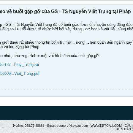
deo về buổi gặp gỡ của GS - TS Nguyễn Viết Trung tại Pháp
p , GS - TS Nguyễn ViếtTrung đã có buổi giao lưu nói chuyện cùng đông đảo 
 Buổi giao lưu đã được tổ chức bởi hội xây dựng , cơ học và vật liệu cùng 
iới thiệu rất nhiều thông tin bổ ích , mới , nóng,... liên quan đến ngành xây
ập và lao động tại Pháp.
o nhỏ , chương trình + một vài hình ảnh của buổi gặp gỡ...
755187...thay_Trung.rar
756009...Viet_Trung.pdf
Hotline: 038.77 88888 - Email: support@ketcau.com | WWW.KETCAU.COM - 
DIỄN ĐÀN h