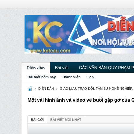
Bài viết
CÁC VĂN BẢN QUY PHẠM 
Diễn đàn
Bài viết hôm nay
Thành viên
Lịch
DIỄN ĐÀN
GIAO LƯU, TRAO ĐỔI, TÂM SỰ NGHỀ NGHIỆP,
Một vài hình ảnh và video về buổi gặp gỡ của 
BÀI GỞI
BÀI VIẾT MỚI NHẤT