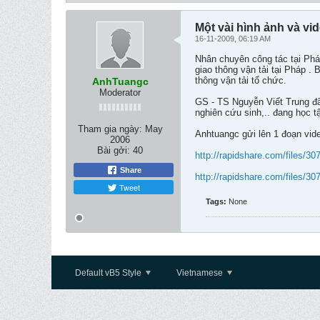
Một vài hình ảnh và vi
16-11-2009, 06:19 AM
Nhân chuyên công tác tại Phá
giao thông vận tải tại Pháp .
thông vận tải tổ chức.
AnhTuangc
Moderator
GS - TS Nguyễn Viết Trung đã g
nghiên cứu sinh,.. đang học t
Tham gia ngày:
May
Anhtuangc gửi lên 1 đoạn vide
2006
Bài gởi:
40
http://rapidshare.com/files/30
Share
http://rapidshare.com/files/30
Tweet
Tags:
None
Default vB5 Style
Vietnamese