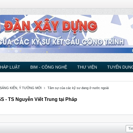
PHÁP LUẬT
BIM - CÔNG NGHỆ
THƯ VIỆN
TUYỂN DỤNG
 SÁNG KIẾN, Ý TƯỞNG MỚI
Tâm sự của các kỹ sư đang ở nước ngoài
GS - TS Nguyễn Viết Trung tại Pháp