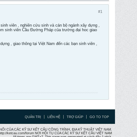
#1
sinh viên , nghiên cứu sinh và cán bộ ngành xây dựng ,
nhóm sinh viên Cầu Đường Pháp của trường đại hoc giao
 dựng , giao thông tại Việt Nam đến các bạn sinh viên ,
QUẢN TRỊ
LIÊN HỆ
TRỢ GIÚP
GO TO TOP
CẦU NỐI CỦA CÁC KỸ SƯ KẾT CẤU CÔNG TRÌNH, ĐỊA KỸ THUẬT VIỆT NAM.
ttp://ketcau.com/forum NƠI HỘI TỤ CỦA CÁC KỸ SƯ KẾT CÂU VIỆT NAM
All times are GMT+7. This page was generated at cách đây 1 phút.