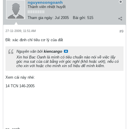
nguyencongoanh
Thành viên nhiệt huyết
Tham gia ngày:
Jul 2005
Bài gởi:
515
27-11-2009, 11:51 AM
#9
Ðề: xác định chỉ tiêu cơ lý của đất
Nguyên văn bởi
kiencango
Xin hoi Bac Oanh là mình có tiêu chuẩn nào nói về việc lấy
góc ma sat của cát bằng với góc nghỉ (khô hoặc ướt), nếu có
cho xin với hoặc cho mình xin số hiệu để mình kiếm.
Xem cái này nhé:
14 TCN 146-2005