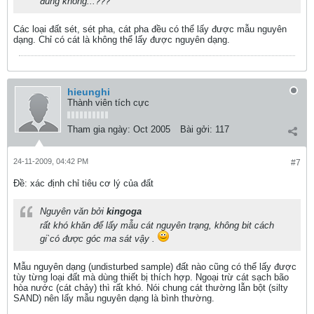
đúng không...???
Các loại đất sét, sét pha, cát pha đều có thể lấy được mẫu nguyên
dạng. Chỉ có cát là không thể lấy được nguyên dạng.
hieunghi
Thành viên tích cực
Tham gia ngày:
Oct 2005
Bài gởi:
117
24-11-2009, 04:42 PM
#7
Ðề: xác định chỉ tiêu cơ lý của đất
Nguyên văn bởi
kingoga
rất khó khăn để lấy mẫu cát nguyên trạng, không bit cách
gi`có được góc ma sát vậy .
Mẫu nguyên dạng (undisturbed sample) đất nào cũng có thể lấy được
tùy từng loại đất mà dùng thiết bị thích hợp. Ngoại trừ cát sạch bão
hòa nước (cát chảy) thì rất khó. Nói chung cát thường lẫn bột (silty
SAND) nên lấy mẫu nguyên dạng là bình thường.