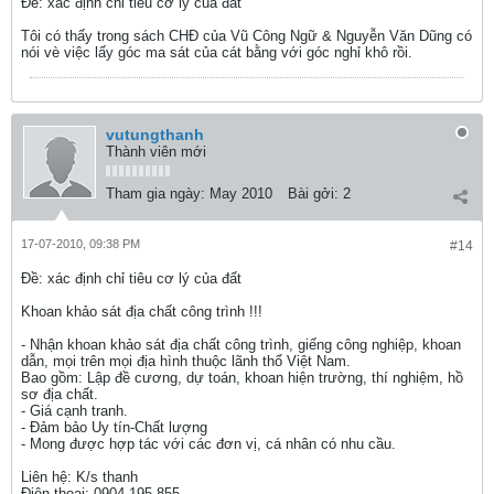
Ðề: xác định chỉ tiêu cơ lý của đất
Tôi có thấy trong sách CHĐ của Vũ Công Ngữ & Nguyễn Văn Dũng có
nói vè việc lấy góc ma sát của cát bằng với góc nghỉ khô rồi.
vutungthanh
Thành viên mới
Tham gia ngày:
May 2010
Bài gởi:
2
17-07-2010, 09:38 PM
#14
Ðề: xác định chỉ tiêu cơ lý của đất
Khoan khảo sát địa chất công trình !!!
- Nhận khoan khảo sát địa chất công trình, giếng công nghiệp, khoan
dẫn, mọi trên mọi địa hình thuộc lãnh thổ Việt Nam.
Bao gồm: Lập đề cương, dự toán, khoan hiện trường, thí nghiệm, hồ
sơ địa chất.
- Giá cạnh tranh.
- Đảm bảo Uy tín-Chất lượng
- Mong được hợp tác với các đơn vị, cá nhân có nhu cầu.
Liên hệ: K/s thanh
Điện thoại: 0904.195.855