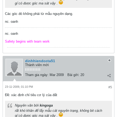
gi`có được góc ma sát vậy .
Các góc đó không phái từ mẫu nguyên dạng.
nc. oanh
nc. oanh
Safety begins with team work
dinhhiendccta51
Thành viên mới
Tham gia ngày:
Mar 2009
Bài gởi:
20
23-11-2009, 01:10 PM
#5
Ðề: xác định chỉ tiêu cơ lý của đất
Nguyên văn bởi
kingoga
rất khó khăn để lấy mẫu cát nguyên trạng, không bit cách
gi`có được góc ma sát vậy .