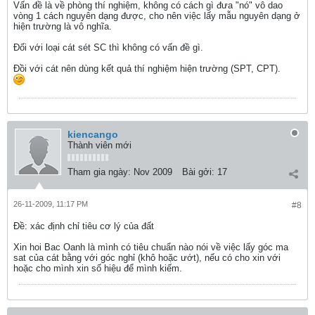
Vấn đề là về phòng thí nghiệm, không có cách gì đưa "nó" vô dao
vòng 1 cách nguyên dạng được, cho nên việc lấy mẫu nguyên dạng ở
hiện trường là vô nghĩa.
Đối với loại cát sét SC thì không có vấn đề gì.
Đồi với cát nên dùng kết quả thí nghiệm hiện trường (SPT, CPT).
kiencango
Thành viên mới
Tham gia ngày:
Nov 2009
Bài gởi:
17
26-11-2009, 11:17 PM
#8
Ðề: xác định chỉ tiêu cơ lý của đất
Xin hoi Bac Oanh là mình có tiêu chuẩn nào nói về việc lấy góc ma
sat của cát bằng với góc nghỉ (khô hoặc ướt), nếu có cho xin với
hoặc cho mình xin số hiệu để mình kiếm.