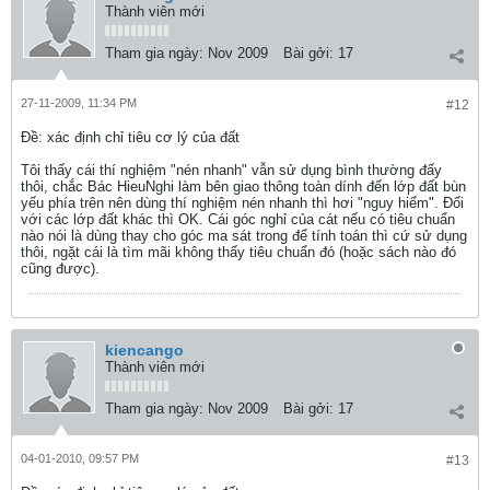
Thành viên mới
Tham gia ngày:
Nov 2009
Bài gởi:
17
27-11-2009, 11:34 PM
#12
Ðề: xác định chỉ tiêu cơ lý của đất
Tôi thấy cái thí nghiệm "nén nhanh" vẫn sử dụng bình thường đấy
thôi, chắc Bác HieuNghi làm bên giao thông toàn dính đến lớp đất bùn
yếu phía trên nên dùng thí nghiệm nén nhanh thì hơi "nguy hiểm". Đối
với các lớp đất khác thì OK. Cái góc nghỉ của cát nếu có tiêu chuẩn
nào nói là dùng thay cho góc ma sát trong để tính toán thì cứ sử dụng
thôi, ngặt cái là tìm mãi không thấy tiêu chuẩn đó (hoặc sách nào đó
cũng được).
kiencango
Thành viên mới
Tham gia ngày:
Nov 2009
Bài gởi:
17
04-01-2010, 09:57 PM
#13