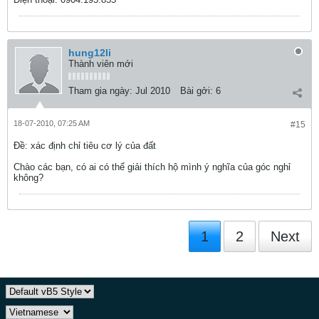
hung12li
Thành viên mới
Tham gia ngày:
Jul 2010
Bài gởi:
6
18-07-2010, 07:25 AM
#15
Ðề: xác định chỉ tiêu cơ lý của đất
Chào các bạn, có ai có thể giải thích hộ mình ý nghĩa của góc nghỉ
không?
1
2
Next