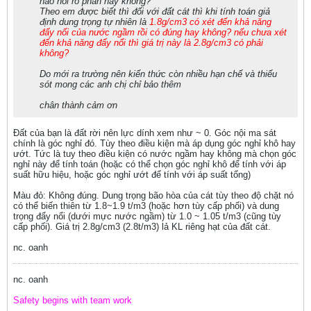
nào nói rõ phần này không?
Theo em được biết thì đối với đất cát thì khi tính toán giả
định dung trọng tự nhiên là
1.8g/cm3 có xét đến khả năng
đẩy nổi của nước ngầm rồi có đúng hay không? nếu chưa xét
đến khả năng đẩy nổi thì giá trị này là 2.8g/cm3 có phải
không?
Do mới ra trường nên kiến thức còn nhiều hạn chế và thiếu
sót mong các anh chị chỉ bảo thêm
chân thành cảm ơn
Đất của bạn là đất rời nên lực dính xem như ~ 0. Góc nội ma sát
chính là góc nghỉ đó. Tùy theo điều kiện mà áp dụng góc nghỉ khô hay
ướt. Tức là tuy theo điều kiện có nước ngầm hay không mà chọn góc
nghỉ này để tính toán (hoặc có thể chọn góc nghỉ khô để tính với áp
suất hữu hiệu, hoặc góc nghỉ ướt để tính với áp suất tổng)
Màu đỏ: Không đúng. Dung trọng bão hòa của cát tùy theo độ chặt nó
có thể biến thiên từ 1.8~1.9 t/m3 (hoặc hơn tùy cấp phối) và dung
trọng đẩy nổi (dưới mực nước ngầm) từ 1.0 ~ 1.05 t/m3 (cũng tùy
cấp phối). Giá trị 2.8g/cm3 (2.8t/m3) lả KL riêng hạt của đất cát.
nc. oanh
nc. oanh
Safety begins with team work