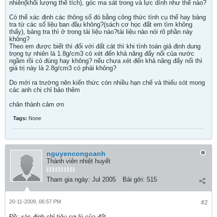
nhiên(khối lượng thể tích), góc ma sát trong và lực dính như thế nào?
Có thể xác định các thông số đó bằng công thức tính cụ thể hay bảng
tra từ các số liệu ban đầu không?(sách cơ học đất em tìm không
thấy), bảng tra thì ở trong tài liệu nào?tài liệu nào nói rõ phần này
không?
Theo em được biết thì đối với đất cát thì khi tính toán giả định dung
trọng tự nhiên là 1.8g/cm3 có xét đến khả năng đẩy nổi của nước
ngầm rồi có đúng hay không? nếu chưa xét đến khả năng đẩy nổi thì
giá trị này là 2.8g/cm3 có phải không?
Do mới ra trường nên kiến thức còn nhiều hạn chế và thiếu sót mong
các anh chị chỉ bảo thêm
chân thành cảm ơn
Tags:
None
nguyencongoanh
Thành viên nhiệt huyết
Tham gia ngày:
Jul 2005
Bài gởi:
515
20-11-2009, 06:57 PM
#2
Ðề: xác định chỉ tiêu cơ lý của đất