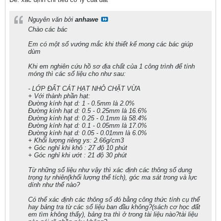
Nguyên văn bởi
anhawe
Chào các bác
Em có một số vướng mắc khi thiết kế mong các bác giúp
dùm
Khi em nghiên cứu hồ sơ địa chất của 1 công trình để tính
móng thì các số liệu cho như sau:
- LỚP ĐẤT CÁT HẠT NHỎ CHẶT VỪA
+ Với thành phần hạt:
Đường kính hạt d: 1 - 0.5mm là 2.0%
Đường kính hạt d: 0.5 - 0.25mm là 16.6%
Đường kính hạt d: 0.25 - 0.1mm là 58.4%
Đường kính hạt d: 0.1 - 0.05mm là 17.0%
Đường kính hạt d: 0.05 - 0.01mm là 6.0%
+ Khối lượng riêng ys: 2.66g/cm3
+ Góc nghỉ khi khô : 27 độ 10 phút
+ Góc nghỉ khi ướt : 21 độ 30 phút
Từ những số liệu như vậy thì xác định các thông số dung
trọng tự nhiên(khối lượng thể tích), góc ma sát trong và lực
dính như thế nào?
Có thể xác định các thông số đó bằng công thức tính cụ thể
hay bảng tra từ các số liệu ban đầu không?(sách cơ học đất
em tìm không thấy), bảng tra thì ở trong tài liệu nào?tài liệu