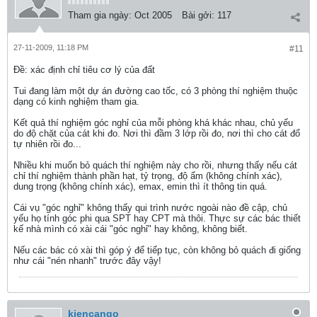
Tham gia ngày:
Oct 2005
Bài gởi:
117
27-11-2009, 11:18 PM
#11
Ðề: xác định chỉ tiêu cơ lý của đất
Tui đang làm một dự án đường cao tốc, có 3 phòng thí nghiệm thuộc
dạng có kinh nghiệm tham gia.
Kết quả thí nghiệm góc nghỉ của mỗi phòng khá khác nhau, chủ yếu
do độ chặt của cát khi đo. Nơi thì đầm 3 lớp rồi đo, nơi thì cho cát đổ
tự nhiên rồi đo...
Nhiều khi muốn bỏ quách thí nghiệm này cho rồi, nhưng thấy nếu cát
chỉ thí nghiệm thành phần hạt, tỷ trọng, độ ẩm (không chính xác),
dung trọng (không chính xác), emax, emin thì ít thông tin quá.
Cái vụ "góc nghỉ" không thấy qui trình nước ngoài nào đề cập, chủ
yếu họ tính góc phi qua SPT hay CPT mà thôi. Thực sự các bác thiết
kế nhà mình có xài cái "góc nghỉ" hay không, không biết.
Nếu các bác có xài thì góp ý để tiếp tục, còn không bỏ quách đi giống
như cái "nén nhanh" trước đây vậy!
kiencango