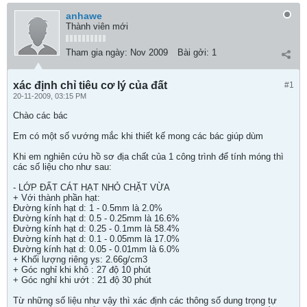
anhawe
Thành viên mới
Tham gia ngày:
Nov 2009
Bài gởi:
1
xác định chỉ tiêu cơ lý của đất
#1
20-11-2009, 03:15 PM
Chào các bác
Em có một số vướng mắc khi thiết kế mong các bác giúp dùm
Khi em nghiên cứu hồ sơ địa chất của 1 công trình để tính móng thì
các số liệu cho như sau:
- LỚP ĐẤT CÁT HẠT NHỎ CHẶT VỪA
+ Với thành phần hạt:
Đường kính hạt d: 1 - 0.5mm là 2.0%
Đường kính hạt d: 0.5 - 0.25mm là 16.6%
Đường kính hạt d: 0.25 - 0.1mm là 58.4%
Đường kính hạt d: 0.1 - 0.05mm là 17.0%
Đường kính hạt d: 0.05 - 0.01mm là 6.0%
+ Khối lượng riêng ys: 2.66g/cm3
+ Góc nghỉ khi khô : 27 độ 10 phút
+ Góc nghỉ khi ướt : 21 độ 30 phút
Từ những số liệu như vậy thì xác định các thông số dung trọng tự