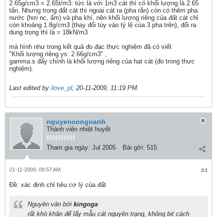
2.65g/cm3 = 2.65t/m3: tức là với 1m3 cát thì có khối lượng là 2.65
tấn. Nhưng trong đất cát thì ngoài cát ra (pha rắn) còn có thêm pha
nước (hơi nc, ẩm) và pha khí, nên khối lượng riêng của đất cát chỉ
còn khoảng 1.8g/cm3 (thay đổi tùy vào tỷ lệ của 3 pha trên), đổi ra
dung trọng thì là = 18kN/m3
mà hình như trong kết quả đo đạc thực nghiệm đã có viết
"Khối lượng riêng ys: 2.66g/cm3" ,
gamma.s đấy chính là khối lượng riêng của hạt cát (đo trong thực
nghiệm).
Last edited by
ilove_pl
;
20-11-2009, 11:19 PM
.
nguyencongoanh
Thành viên nhiệt huyết
Tham gia ngày:
Jul 2005
Bài gởi:
515
21-11-2009, 09:57 AM
#4
Ðề: xác định chỉ tiêu cơ lý của đất
Nguyên văn bởi
kingoga
rất khó khăn để lấy mẫu cát nguyên trạng, không bit cách