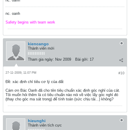
nc. oanh
nc. oanh
Safety begins with team work
kiencango
Thành viên mới
Tham gia ngày:
Nov 2009
Bài gởi:
17
27-11-2009, 11:07 PM
#10
Ðề: xác định chỉ tiêu cơ lý của đất
Cám ơn Bác Oanh đã cho tên tiêu chuẩn xác định góc nghỉ của cát.
Tôi muốn hỏi thêm là có tiêu chuẩn nào nói về việc lấy góc nghỉ đó
(thay cho góc ma sát trong) để tính toán (sức chịu tải...) không?
hieunghi
Thành viên tích cực