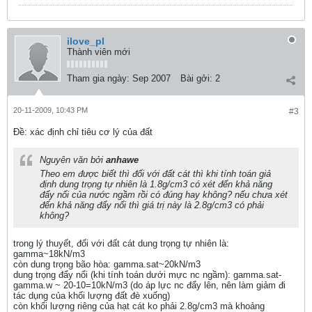
ilove_pl
Thành viên mới
Tham gia ngày:
Sep 2007
Bài gởi:
2
20-11-2009, 10:43 PM
#3
Ðề: xác định chỉ tiêu cơ lý của đất
Nguyên văn bởi
anhawe
Theo em được biết thì đối với đất cát thì khi tính toán giả
định dung trọng tự nhiên là 1.8g/cm3 có xét đến khả năng
đẩy nổi của nước ngầm rồi có đúng hay không? nếu chưa xét
đến khả năng đẩy nổi thì giá trị này là 2.8g/cm3 có phải
không?
trong lý thuyết, đối với đất cát dung trọng tự nhiên là:
gamma~18kN/m3
còn dung trọng bão hòa: gamma.sat~20kN/m3
dung trọng đẩy nổi (khi tính toán dưới mực nc ngầm): gamma.sat-
gamma.w ~ 20-10=10kN/m3 (do áp lực nc đẩy lên, nên làm giảm đi
tác dụng của khối lượng đất đè xuống)
còn khối lượng riêng của hạt cát ko phải 2.8g/cm3 mà khoảng