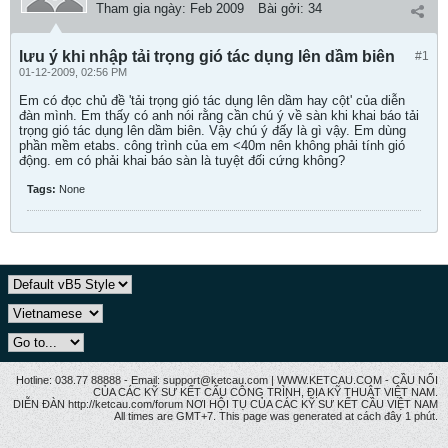
Tham gia ngày:
Feb 2009
Bài gởi:
34
lưu ý khi nhập tải trọng gió tác dụng lên dầm biên
#1
01-12-2009, 02:56 PM
Em có đọc chủ đề 'tải trọng gió tác dụng lên dầm hay cột' của diễn
đàn mình. Em thấy có anh nói rằng cần chú ý về sàn khi khai báo tải
trọng gió tác dụng lên dầm biên. Vậy chú ý đấy là gì vậy. Em dùng
phần mềm etabs. công trình của em <40m nên không phải tính gió
động. em có phải khai báo sàn là tuyệt đối cứng không?
Tags:
None
Hotline: 038.77 88888 - Email: support@ketcau.com | WWW.KETCAU.COM - CẦU NỐI
CỦA CÁC KỸ SƯ KẾT CẤU CÔNG TRÌNH, ĐỊA KỸ THUẬT VIỆT NAM.
DIỄN ĐÀN http://ketcau.com/forum NƠI HỘI TỤ CỦA CÁC KỸ SƯ KẾT CÂU VIỆT NAM
All times are GMT+7. This page was generated at cách đây 1 phút.