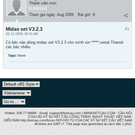
Thành viên mới
Tham gia ngày:
Aug 2009
Bài gởi:
8
Midas set V3.2.3
#1
28-12-2009, 08:31 AM
Có bác nào dùng midas set V3.2.3 cho mình xin *****,seiral.Thansk
các bác nhiều.
Tags:
None
Hotline: 038.77 88888 - Email: support@ketcau.com | WWW.KETCAU.COM - CẦU NỐI
CỦA CÁC KỸ SƯ KẾT CẤU CÔNG TRÌNH, ĐỊA KỸ THUẬT VIỆT NAM.
DIỄN ĐÀN http://ketcau.com/forum NƠI HỘI TỤ CỦA CÁC KỸ SƯ KẾT CÂU VIỆT NAM
All times are GMT+7. This page was generated at cách đây 1 phút.