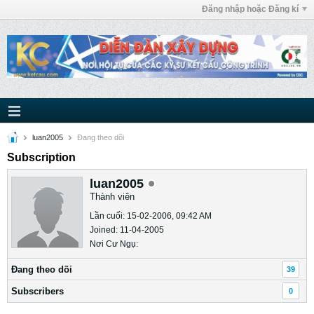
Đăng nhập hoặc Đăng kí
luan2005
Ðang theo dõi
Subscription
luan2005
Thành viên
Lần cuối: 15-02-2006, 09:42 AM
Joined: 11-04-2005
Nơi Cư Ngụ:
Ðang theo dõi
39
Subscribers
0