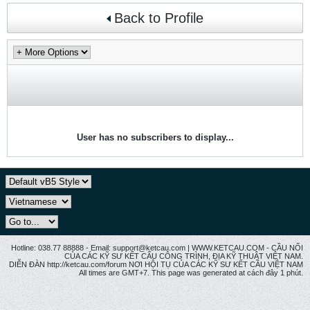
Back to Profile
User has no subscribers to display...
Hotline: 038.77 88888 - Email: support@ketcau.com | WWW.KETCAU.COM - CẦU NỐI
CỦA CÁC KỸ SƯ KẾT CẤU CÔNG TRÌNH, ĐỊA KỸ THUẬT VIỆT NAM.
DIỄN ĐÀN http://ketcau.com/forum NƠI HỘI TỤ CỦA CÁC KỸ SƯ KẾT CÂU VIỆT NAM
All times are GMT+7. This page was generated at cách đây 1 phút.