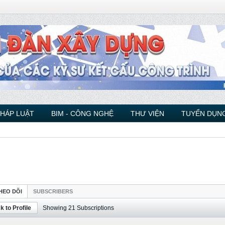
PHÁP LUẬT
BIM - CÔNG NGHỆ
THƯ VIỆN
TUYỂN DỤNG
HEO DÕI
SUBSCRIBERS
k to Profile
Showing
21
Subscriptions