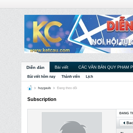
Bài viết
CÁC VĂN BẢN QUY PHẠM 
Diễn đàn
Bài viết hôm nay
Thành viên
Lịch
huygauls
Ðang theo dõi
Subscription
ÐANG T
Bac