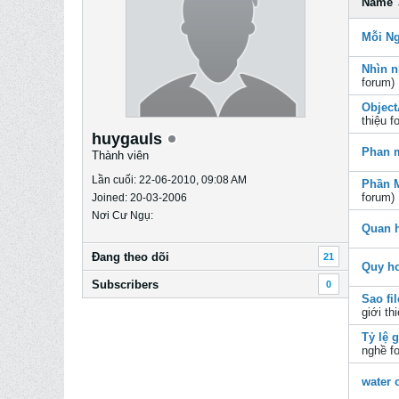
Name
Mỗi Ng
Nhìn n
forum)
Object
thiệu
fo
huygauls
Phan 
Thành viên
Lần cuối: 22-06-2010, 09:08 AM
Phần 
forum)
Joined: 20-03-2006
Nơi Cư Ngụ:
Quan 
Ðang theo dõi
21
Quy ho
Subscribers
0
Sao fi
giới th
Tỷ lệ 
nghề
fo
water 