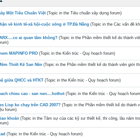
ày Một Tiêu Chuẩn Việt
(Topic in the
Tiêu chuẩn xây dựng
forum)
hận về kinh tế-xã hội-cuộc sống ở TP.Đà Nẵng
(Topic in the
Các vấn đề k
ARX....co ai quan tâm không?
(Topic in the
Phần mềm thiết kế do thành viê
rum)
mem MAPINFO PRO
(Topic in the
Kiến trúc - Quy hoạch
forum)
Mềm Thiết Kế San Nền
(Topic in the
Phần mềm thiết kế do thành viên giới th
hệ giữa QHCC và HTKT
(Topic in the
Kiến trúc - Quy hoạch
forum)
ach chieu cao - san nen....hothot
(Topic in the
Kiến trúc - Quy hoạch
forum
les Lisp ko chạy trên CAD 2007?
(Topic in the
Phần mềm thiết kế do thành v
iệu
forum)
giao khoán
(Topic in the
Tâm sự của các kỹ sư thiết kế, thi công, lâu năm tr
rum)
cad
(Topic in the
Kiến trúc - Quy hoạch
forum)