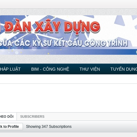
PHÁP LUẬT
BIM - CÔNG NGHỆ
THƯ VIỆN
TUYỂN DỤNG
HEO DÕI
SUBSCRIBERS
k to Profile
Showing
347
Subscriptions