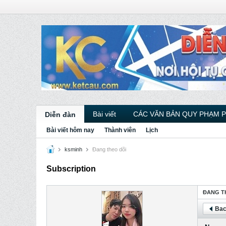
Bài viết
CÁC VĂN BẢN QUY PHẠM 
Diễn đàn
Bài viết hôm nay
Thành viên
Lịch
ksminh
Ðang theo dõi
Subscription
ÐANG T
Bac