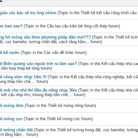
giáo các bác về trụ ống nhòm
(Topic in the
Thiết kế kết cấu công trình cầu
am ban san?
(Topic in the
Cấu tạo cấu kiện bê tông cốt thép
forum)
ông hố móng sâu theo phương pháp đào mở???
(Topic in the
Thiết kế tư
ất, cọc barrette, tường chắn đất, vách tầng hầm,..
forum)
kế bê nước
(Topic in the
Các vấn đề khác
forum)
kế Biển quảng cáo ngoài trời ra làm sao?
(Topic in the
Kết cấu thép nhà ca
 liên hợp thép-bê tông
forum)
kế cổng vòm nhịp 14m !!!
(Topic in the
Kết cấu thép nhà công nghiệp, kết cấ
ung thép tiền chế,...
forum)
kế mái che nhà thi đấu đa năng nhịp 36m
(Topic in the
Kết cấu thép nhà cô
 kết cấu nhịp lớn, khung thép tiền chế,...
forum)
kế móng đơn
(Topic in the
Thiết kế móng nông
forum)
kế móng cọc
(Topic in the
Thiết kế móng cọc
forum)
kế tường chắn đất
(Topic in the
Thiết kế tường trong đất, cọc barrette, tườn
ch tầng hầm,..
forum)