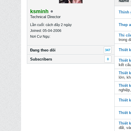
Name
ksminh
Thỉnh 
Technical Director
Thep 
Lần cuối: cách đây 2 ngày
Joined: 05-04-2006
Thi c
Nơi Cư Ngụ:
trong đ
Thiết 
Ðang theo dõi
347
Subscribers
0
Thiết 
kết cấu
Thiết 
lớn, kh
Thiết 
nghiệp,
Thiết 
Thiết 
Thiết 
đất, vá