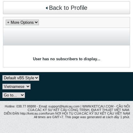
Back to Profile
User has no subscribers to display...
Hotline: 038.77 88888 - Email: support@ketcau.com | WWW.KETCAU.COM - CẦU NỐI
CỦA CÁC KỸ SƯ KẾT CẤU CÔNG TRÌNH, ĐỊA KỸ THUẬT VIỆT NAM.
DIỄN ĐÀN http://ketcau.com/forum NƠI HỘI TỤ CỦA CÁC KỸ SƯ KẾT CÂU VIỆT NAM
All times are GMT+7. This page was generated at cách đây 1 phút.