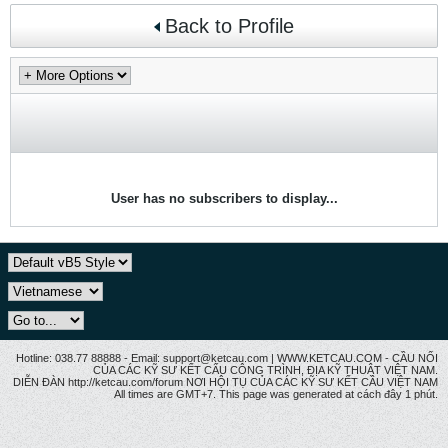
Back to Profile
User has no subscribers to display...
Hotline: 038.77 88888 - Email: support@ketcau.com | WWW.KETCAU.COM - CẦU NỐI
CỦA CÁC KỸ SƯ KẾT CẤU CÔNG TRÌNH, ĐỊA KỸ THUẬT VIỆT NAM.
DIỄN ĐÀN http://ketcau.com/forum NƠI HỘI TỤ CỦA CÁC KỸ SƯ KẾT CÂU VIỆT NAM
All times are GMT+7. This page was generated at cách đây 1 phút.