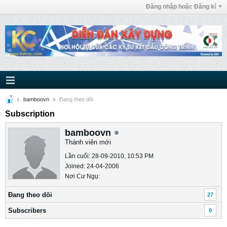
Đăng nhập hoặc Đăng kí
bamboovn
Ðang theo dõi
Subscription
bamboovn
Thành viên mới
Lần cuối: 28-09-2010, 10:53 PM
Joined: 24-04-2006
Nơi Cư Ngụ:
Ðang theo dõi
27
Subscribers
0