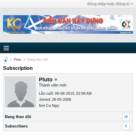
Đăng nhập hoặc Đăng kí
Pluto
Ðang theo dõi
Subscription
Pluto
Thành viên mới
Lần cuối: 06-08-2010, 02:06 AM
Joined: 26-05-2006
Nơi Cư Ngụ:
Ðang theo dõi
16
Subscribers
0