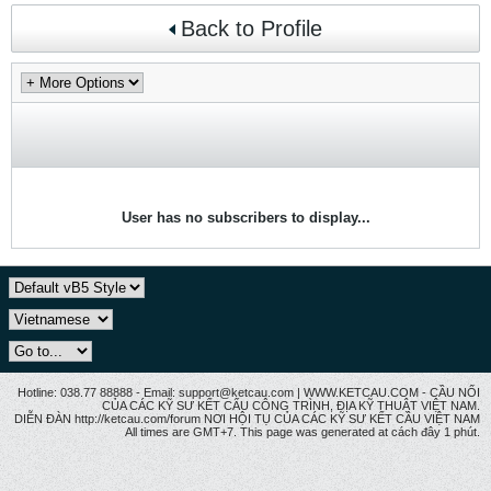
Back to Profile
User has no subscribers to display...
Hotline: 038.77 88888 - Email: support@ketcau.com | WWW.KETCAU.COM - CẦU NỐI
CỦA CÁC KỸ SƯ KẾT CẤU CÔNG TRÌNH, ĐỊA KỸ THUẬT VIỆT NAM.
DIỄN ĐÀN http://ketcau.com/forum NƠI HỘI TỤ CỦA CÁC KỸ SƯ KẾT CÂU VIỆT NAM
All times are GMT+7. This page was generated at cách đây 1 phút.