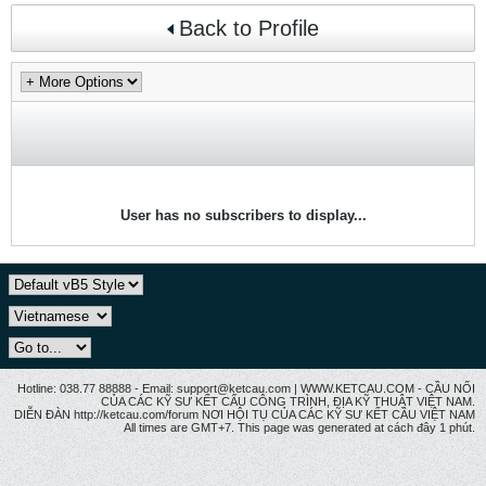
Back to Profile
User has no subscribers to display...
Hotline: 038.77 88888 - Email: support@ketcau.com | WWW.KETCAU.COM - CẦU NỐI
CỦA CÁC KỸ SƯ KẾT CẤU CÔNG TRÌNH, ĐỊA KỸ THUẬT VIỆT NAM.
DIỄN ĐÀN http://ketcau.com/forum NƠI HỘI TỤ CỦA CÁC KỸ SƯ KẾT CÂU VIỆT NAM
All times are GMT+7. This page was generated at cách đây 1 phút.