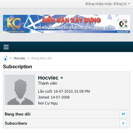
Đăng nhập hoặc Đăng kí
Hocviec
Ðang theo dõi
Subscription
Hocviec
Thành viên
Lần cuối: 16-07-2010, 01:08 PM
Joined: 14-07-2006
Nơi Cư Ngụ:
Ðang theo dõi
30
Subscribers
0