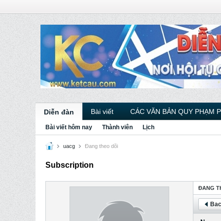
Bài viết
CÁC VĂN BẢN QUY PHẠM 
Diễn đàn
Bài viết hôm nay
Thành viên
Lịch
uacg
Ðang theo dõi
Subscription
ÐANG T
Bac