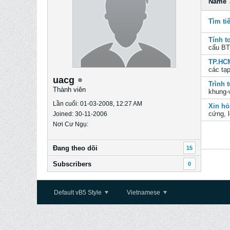
Name
Tìm ti
Tính t
cấu BT
TP.HCM
các ta
uacg
Trình 
Thành viên
khung-v
Lần cuối: 01-03-2008, 12:27 AM
Xin hỏ
cứng, l
Joined: 30-11-2006
Nơi Cư Ngụ:
Ðang theo dõi
15
Subscribers
0
Default vB5 Style
Vietnamese