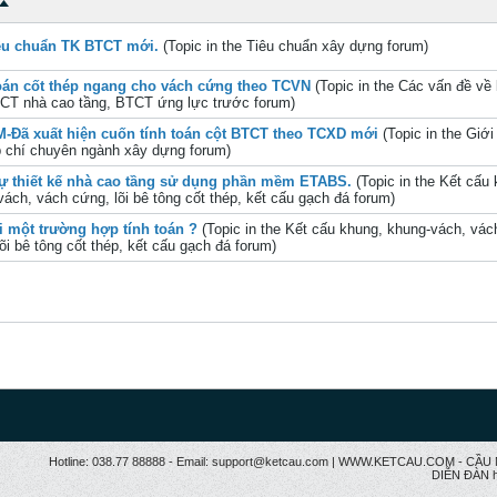
êu chuẩn TK BTCT mới.
(Topic in the
Tiêu chuẩn xây dựng
forum)
oán cốt thép ngang cho vách cứng theo TCVN
(Topic in the
Các vấn đề về 
CT nhà cao tầng, BTCT ứng lực trước
forum)
-Đã xuất hiện cuốn tính toán cột BTCT theo TCXD mới
(Topic in the
Giới
̣p chí chuyên ngành xây dựng
forum)
tự thiết kế nhà cao tầng sử dụng phần mềm ETABS.
(Topic in the
Kết cấu 
ách, vách cứng, lõi bê tông cốt thép, kết cấu gạch đá
forum)
i một trường hợp tính toán ?
(Topic in the
Kết cấu khung, khung-vách, vác
õi bê tông cốt thép, kết cấu gạch đá
forum)
Hotline: 038.77 88888 - Email: support@ketcau.com | WWW.KETCAU.COM - 
DIỄN ĐÀN h