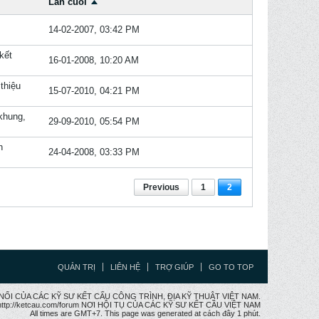
Lần cuối
14-02-2007, 03:42 PM
kết
16-01-2008, 10:20 AM
 thiệu
15-07-2010, 04:21 PM
khung,
29-09-2010, 05:54 PM
h
24-04-2008, 03:33 PM
Previous
1
2
QUẢN TRỊ
LIÊN HỆ
TRỢ GIÚP
GO TO TOP
CẦU NỐI CỦA CÁC KỸ SƯ KẾT CẤU CÔNG TRÌNH, ĐỊA KỸ THUẬT VIỆT NAM.
ttp://ketcau.com/forum NƠI HỘI TỤ CỦA CÁC KỸ SƯ KẾT CÂU VIỆT NAM
All times are GMT+7. This page was generated at cách đây 1 phút.