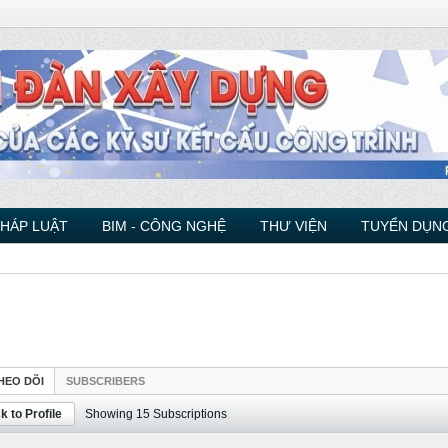
PHÁP LUẬT
BIM - CÔNG NGHỆ
THƯ VIỆN
TUYỂN DỤNG
HEO DÕI
SUBSCRIBERS
k to Profile
Showing
15
Subscriptions