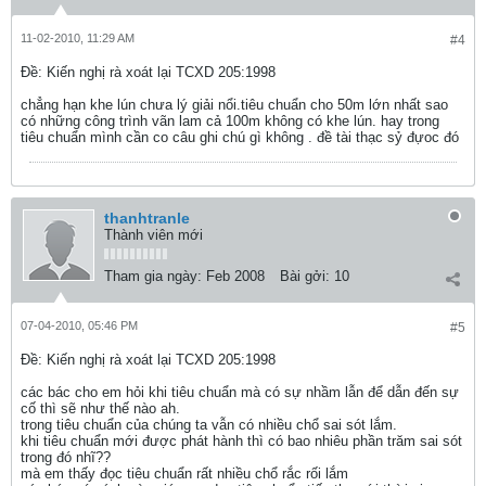
11-02-2010, 11:29 AM
#4
Ðề: Kiến nghị rà xoát lại TCXD 205:1998
chẳng hạn khe lún chưa lý giải nổi.tiêu chuẩn cho 50m lớn nhất sao
có những công trình vãn lam cả 100m không có khe lún. hay trong
tiêu chuẩn mình cần co câu ghi chú gì không . đề tài thạc sỷ đựoc đó
thanhtranle
Thành viên mới
Tham gia ngày:
Feb 2008
Bài gởi:
10
07-04-2010, 05:46 PM
#5
Ðề: Kiến nghị rà xoát lại TCXD 205:1998
các bác cho em hỏi khi tiêu chuẩn mà có sự nhầm lẫn để dẫn đến sự
cố thì sẽ như thế nào ah.
trong tiêu chuẩn của chúng ta vẫn có nhiều chổ sai sót lắm.
khi tiêu chuẩn mới được phát hành thì có bao nhiêu phần trăm sai sót
trong đó nhĩ??
mà em thấy đọc tiêu chuẩn rất nhiều chổ rắc rối lắm