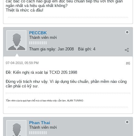
các bác có cách nào giúp em đọc tiêu chuẩn tiếp thu với thời gian
ngắn nhất và hiệu quả nhất không?
Thiệt là nhức cả đầu!
PECCBK
Thành viên mới
Tham gia ngày:
Jan 2008
Bài gởi:
4
07-04-2010, 05:59 PM
#6
Ðề: Kiến nghị rà xoát lại TCXD 205:1998
Đừng vội trách như vậy. Vì áp dụng tiêu chuẩn, phần mềm nào cũng
cần phải có kỹ sư.
Tầm nhìn của ta quá hạn chế mà có bao nhiêu việc cần làm. ALAN TUNING
Phan Thai
Thành viên mới