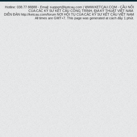
Hotline: 038.77 88888 - Email: support@ketcau.com | WWW.KETCAU.COM - CẦU NỐI
CỦA CÁC KỸ SƯ KẾT CẤU CÔNG TRÌNH, ĐỊA KỸ THUẬT VIỆT NAM.
DIỄN ĐÀN http://ketcau.com/forum NƠI HỘI TỤ CỦA CÁC KỸ SƯ KẾT CÂU VIỆT NAM
All times are GMT+7. This page was generated at cách đây 1 phút.