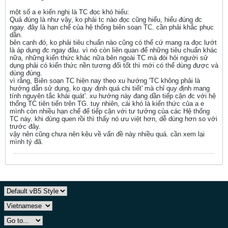
một số a e kiến nghị là TC đọc khó hiểu:
Quả đúng là như vậy, ko phải tc nào đọc cũng hiểu, hiểu đúng đc
ngay. đây là hạn chế của hệ thống biên soạn TC. cần phải khắc phục
dần.
bên cạnh đó, ko phải tiêu chuẩn nào cũng có thể cứ mang ra đọc lướt
là áp dụng đc ngay đâu. vì nó còn liên quan đế những tiêu chuẩn khác
nữa, những kiến thức khác nữa bên ngoài TC mà đòi hỏi người sử
dụng phải có kiến thức nền tương đối tốt thì mới có thể dùng được và
dùng đúng.
vì rằng, Biên soạn TC hiện nay theo xu hướng 'TC không phải là
hướng dẫn sử dụng, ko quy định quá chi tiết' mà chỉ quy định mang
tính nguyên tắc khái quát'. xu hướng này đang dần tiếp cận đc với hệ
thống TC tiên tiến trên TG. tuy nhiên, cái khó là kiến thức của a e
mình còn nhiều hạn chế để tiếp cận với tư tưởng của các Hệ thống
TC này. khi dùng quen rồi thì thấy nó ưu việt hơn, dễ dùng hơn so với
trước đây.
vậy nên cũng chưa nên kêu về vấn đề này nhiều quá. cần xem lại
mình tý đã.