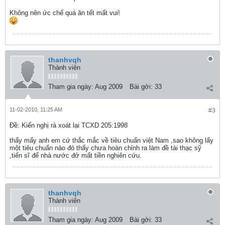
Không nên ức chế quá ăn tết mất vui!
thanhvqh
Thành viên
Tham gia ngày:
Aug 2009
Bài gởi:
33
11-02-2010, 11:25 AM
#3
Ðề: Kiến nghị rà xoát lại TCXD 205:1998
thấy mấy anh em cứ thắc mắc về tiêu chuẩn việt Nam ,sao không lấy
một tiêu chuẩn nào đó thấy chưa hoàn chỉnh ra làm đề tài thạc sỹ
,tiến sĩ để nhà nước đở mất tiền nghiên cứu.
thanhvqh
Thành viên
Tham gia ngày:
Aug 2009
Bài gởi:
33