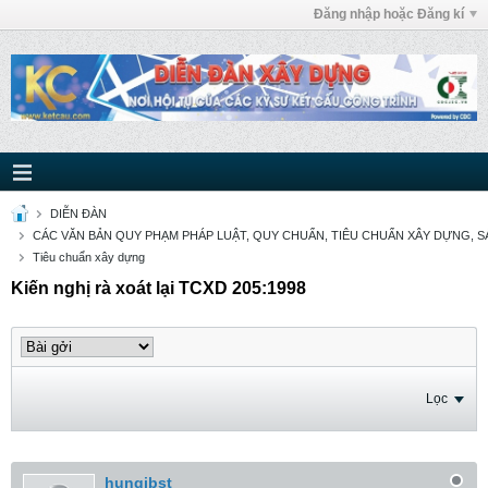
Đăng nhập hoặc Đăng kí
DIỄN ĐÀN
CÁC VĂN BẢN QUY PHẠM PHÁP LUẬT, QUY CHUẨN, TIÊU CHUẨN XÂY DỰNG, SÁ
Tiêu chuẩn xây dựng
Kiến nghị rà xoát lại TCXD 205:1998
Lọc
hungibst