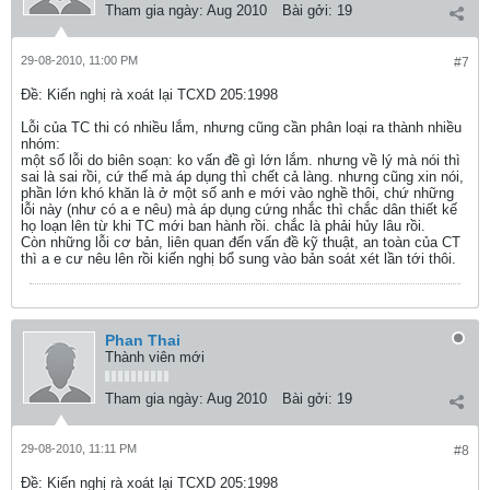
Tham gia ngày:
Aug 2010
Bài gởi:
19
29-08-2010, 11:00 PM
#7
Ðề: Kiến nghị rà xoát lại TCXD 205:1998
Lỗi của TC thi có nhiều lắm, nhưng cũng cần phân loại ra thành nhiều
nhóm:
một số lỗi do biên soạn: ko vấn đề gì lớn lắm. nhưng về lý mà nói thì
sai là sai rồi, cứ thế mà áp dụng thì chết cả làng. nhưng cũng xin nói,
phần lớn khó khăn là ở một số anh e mới vào nghề thôi, chứ những
lỗi này (như có a e nêu) mà áp dụng cứng nhắc thì chắc dân thiết kế
họ loạn lên từ khi TC mới ban hành rồi. chắc là phải hủy lâu rồi.
Còn những lỗi cơ bản, liên quan đến vấn đề kỹ thuật, an toàn của CT
thì a e cư nêu lên rồi kiến nghị bổ sung vào bản soát xét lần tới thôi.
Phan Thai
Thành viên mới
Tham gia ngày:
Aug 2010
Bài gởi:
19
29-08-2010, 11:11 PM
#8
Ðề: Kiến nghị rà xoát lại TCXD 205:1998