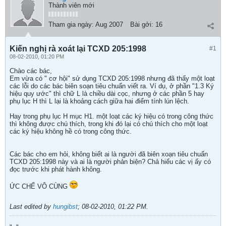
Thành viên mới
Tham gia ngày:
Aug 2007
Bài gởi:
16
Kiến nghị rà xoát lại TCXD 205:1998
#1
08-02-2010, 01:20 PM
Chào các bác,
Em vừa có " cơ hội" sử dụng TCXD 205:1998 nhưng đã thấy một loạt
các lỗi do các bác biên soạn tiêu chuẩn viết ra. Ví dụ, ở phần "1.3 Ký
hiệu quy ước" thì chữ L là chiều dài cọc, nhưng ở các phần 5 hay
phụ lục H thì L lại là khoảng cách giữa hai điểm tính lún lệch.
Hay trong phụ lục H mục H1. một loạt các ký hiệu có trong công thức
thì không được chú thích, trong khi đó lại có chú thích cho một loạt
các ký hiệu không hề có trong công thức.
Các bác cho em hỏi, không biết ai là người đã biên xoạn tiêu chuẩn
TCXD 205:1998 này và ai là người phản biện? Chả hiểu các vị ấy có
đọc trước khi phát hành không.
ỨC CHẾ VÔ CÙNG
Last edited by
hungibst
;
08-02-2010, 01:22 PM
.