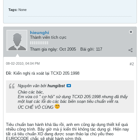
"
"
Tags:
None
hieunghi
Thành viên tích cực
Tham gia ngày:
Oct 2005
Bài gởi:
117
08-02-2010, 04:04 PM
#2
Ðề: Kiến nghị rà xoát lại TCXD 205:1998
Nguyên văn bởi
hungibst
Chào các bác,
Em vừa có " cơ hội" sử dụng TCXD 205:1998 nhưng đã thấy
một loạt các lỗi do các bác biên soạn tiêu chuẩn viết ra.
ỨC CHẾ VÔ CÙNG
Tiêu chuẩn ban hành khá lâu rồi, anh em cũng áp dụng thiết kế quá
nhiều công trình. Bây giờ mà ý kiến thì không tác dụng gì. Hiện nay
tất cả tiêu chuẩn XD đang được soạn thảo lại chủ yếu theo
EUROCODE chắc sẽ phát hành sớm thôi.